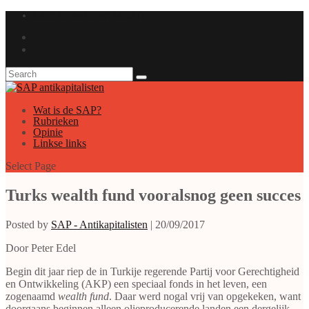
GAUCHE ANTICAPITALISTE
Wat is de SAP?
Rubrieken
Opinie
Linkse links
Select Page
Turks wealth fund vooralsnog geen succes
Posted by
SAP - Antikapitalisten
|
20/09/2017
Door Peter Edel
Begin dit jaar riep de in Turkije regerende Partij voor Gerechtigheid
en Ontwikkeling (AKP) een speciaal fonds in het leven, een
zogenaamd
wealth fund
. Daar werd nogal vrij van opgekeken, want
doorgaans beginnen alleen olieproducerende landen een dergelijk