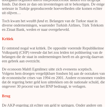
fonds. Dat doen ze dan om investeringen uit te bekostigen. De enige
serieuze in Turkije geproduceerde hoeveelheden olie komen echter
uit olijven…
Toch kwam het
wealth fund
er. Belangen van de Turkse staat in
diverse ondernemingen, waaronder Turkish Airlines, Türk Telekom
en Ziraat Bank, weden er naar overgeheveld.
Kritiek
Er ontstond nogal wat kritiek. De oppositie voerende Republikeinse
Volkspartij (CHP) vreesde dat het zou leiden tot politisering van de
belangen die de staat in ondernemingen heeft en als gevolg daarvan
een gebrek aan overzicht.
De econoom Mahfi Egmilmez uitte zich eveneens sceptisch.
Volgens hem droegen vergelijkbare fondsen bij aan de oorzaken van
de economische crises van 1994 en 2001. Andere economen vonden
dat de regering beter geld kon uittrekken om de nationale schuld, die
ongeveer 30 procent van het BNP bedraagt, te verlagen.
Brug
De AKP-regering zit echter om geld te springen. Onder andere om