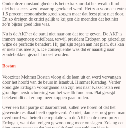
Onder deze omstandigheden is het extra zuur dat het wealth fund
niet het succes werd waar op gerekend werd. Het zou voor een extra
1,5 procent economische groei zorgen maar dat feest ging niet door.
En zo dreigen de critici gelijk te krijgen die meenden dat het niet
zo’n bijster goed idee was.
Nu is de AKP er de partij niet naar om dat toe te geven. De AKP is
immers nagenoeg onfeilbaar, terwijl president Erdogan op griezelige
wijze de perfectie benadert. Hij gaf zijn zegen aan het plan, dus kan
er niets mis mee zijn. De consequentie was dat er naarstig naar
zondebokken gezocht moest worden.
Bostan
Voorzitter Mehmet Bostan vloog al de laan uit en werd vervangen
door het hoofd van de beurs in Istanbul, Himmet Karadag. Verder
kondigde Erdogan voorafgaand aan zijn reis naar Kazachstan een
grondige herstructurering van het wealth fund aan. Plat gezegd
betekent dit dat er nog meer koppen gaan rollen.
Over een half jaartje of daaromtrent, zullen we horen of dat het
gewenste resultaat heeft opgeleverd. Zo niet, dan is er nog geen man
overboord wat betreft de reputatie van de AKP en de onvolprezen
Erdogan, want dan volgen gewoon nog meer ontslagen. Zolang een
ding maar vaststaat: dat het wealth fund een subliem idee is.