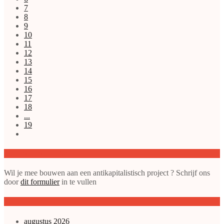
7
8
9
10
11
12
13
14
15
16
17
18
...
19
Doe mee met de SAP
Wil je mee bouwen aan een antikapitalistisch project ? Schrijf ons
door
dit formulier
in te vullen
gepubliceerde artikelen
augustus 2026