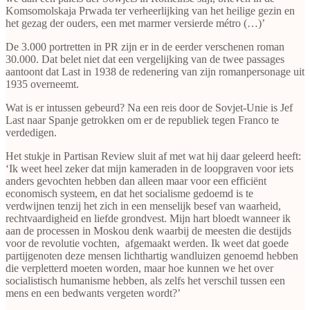
Komsomolskaja Prwada ter verheerlijking van het heilige gezin en
het gezag der ouders, een met marmer versierde métro (…)’
De 3.000 portretten in PR zijn er in de eerder verschenen roman
30.000. Dat belet niet dat een vergelijking van de twee passages
aantoont dat Last in 1938 de redenering van zijn romanpersonage uit
1935 overneemt.
Wat is er intussen gebeurd? Na een reis door de Sovjet-Unie is Jef
Last naar Spanje getrokken om er de republiek tegen Franco te
verdedigen.
Het stukje in Partisan Review sluit af met wat hij daar geleerd heeft:
‘Ik weet heel zeker dat mijn kameraden in de loopgraven voor iets
anders gevochten hebben dan alleen maar voor een efficiënt
economisch systeem, en dat het socialisme gedoemd is te
verdwijnen tenzij het zich in een menselijk besef van waarheid,
rechtvaardigheid en liefde grondvest. Mijn hart bloedt wanneer ik
aan de processen in Moskou denk waarbij de meesten die destijds
voor de revolutie vochten, afgemaakt werden. Ik weet dat goede
partijgenoten deze mensen lichthartig wandluizen genoemd hebben
die verpletterd moeten worden, maar hoe kunnen we het over
socialistisch humanisme hebben, als zelfs het verschil tussen een
mens en een bedwants vergeten wordt?’