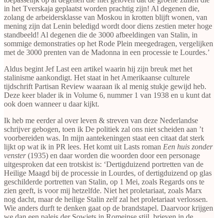
in het Tverskaja geplaatst worden prachtig zijn! Al degenen die,
zolang de arbeidersklasse van Moskou in krotten blijft wonen, van
mening zijn dat Lenin beledigd wordt door diens zestien meter hoge
standbeeld! Al degenen die de 3000 afbeeldingen van Stalin, in
sommige demonstraties op het Rode Plein meegedragen, vergelijken
met de 3000 prenten van de Madonna in een processie te Lourdes.’
Aldus begint Jef Last een artikel waarin hij zijn breuk met het
stalinisme aankondigt. Het staat in het Amerikaanse culturele
tijdschrift Partisan Review waaraan ik al menig stukje gewijd heb.
Deze keer blader ik in Volume 6, nummer 1 van 1938 en u kunt dat
ook doen wanneer u daar kijkt.
Ik heb me eerder al over leven & streven van deze Nederlandse
schrijver gebogen, toen ik De politiek zal ons niet scheiden aan ’t
voorbereiden was. In mijn aantekeningen staat een citaat dat sterk
lijkt op wat ik in PR lees. Het komt uit Lasts roman
Een huis zonder
venster
(1935) en daar worden die woorden door een personage
uitgesproken dat een trotskist is: ‘Dertigduizend portretten van de
Heilige Maagd bij de processie in Lourdes, of dertigduizend op glas
geschilderde portretten van Stalin, op 1 Mei, zoals Regards ons te
zien geeft, is voor mij hetzelfde. Niet het proletariaat, zoals Marx
nog dacht, maar de heilige Stalin zelf zal het proletariaat verlossen.
Wie anders durft te denken gaat op de brandstapel. Daarvoor krijgen
we dan een paleis der Sowjets in Romeinse stijl, brieven in de