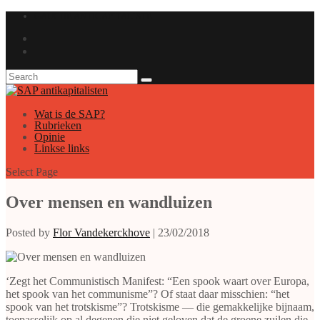
GAUCHE ANTICAPITALISTE
Wat is de SAP?
Rubrieken
Opinie
Linkse links
Select Page
Over mensen en wandluizen
Posted by
Flor Vandekerckhove
|
23/02/2018
‘Zegt het Communistisch Manifest: “Een spook waart over Europa,
het spook van het communisme”? Of staat daar misschien: “het
spook van het trotskisme”? Trotskisme — die gemakkelijke bijnaam,
toepasselijk op al degenen die niet geloven dat de groene zuilen die