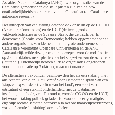
Assablea Nacional Catalunya (ANC), twee organisaties van de
Catalaanse gemeenschap die steunpilaren zijn van de pro-
onafhankelijkheidsmeerderheid van de Generalitat (de Catalaanse
autonome regering).
Het uitroepen van een staking oefende ook druk uit op de CC.OO
(Arbeiders Commissies) en de UGT (de twee grootste
vakbondsfederaties in de Spaanse Staat), die de Taula per la
democracia (Comité voor Democratie) hebben opgezet met onder
andere organisaties van kleine en middelgrote ondernemers, de
Catalaanse Vereniging Openbare Universiteiten en de ANC.
Aanvankelijk wilde deze groep niet oproepen voor de mobilisaties
op 2 of 3 oktober, maar pleitte voor het stopzetten van de activiteiten
(‘aturada’). Uiteindelijk hebben al deze organisaties opgeroepen
voor de mobilisatie op 3 oktober, maar met nuances.
De alternatieve vakbonden beschouwden het als een staking, met
alle rechten van dien. Het Comité voor Democratie sprak van een
‘stopzetting van de activiteiten van het land’, een soort van
uitsluiting of een staking onderhandeld met de Catalaanse
instellingen en bedrijven. Dit omdat, voor de CC.OO en de UGT,
het woord staking politiek geladen is. Voor de meer gematigde,
eigenlijk rechtse sectoren betrokken in het onafhankelijkheidsproces,
was de formule ‘uitsluiting’ acceptabeler.