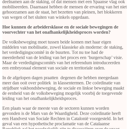
deelnamen aan de staking, of dat mensen met een Spaanse vlag ook
mobiliseerden. Daarnaast hebben de mensen de ervaring van het niet
gehoorzamen aan de staat, het bezetten van pleinen, het blokkeren
van wegen of het sluiten van winkels opgedaan.
Hoe kunnen de arbeidersklasse en de sociale bewegingen de
voorvechter van het onafhankelijkheidsproces worden?
De volksbeweging moet tussen beide komen met haar eigen
middelen van mobilisatie, zowel klassieke als moderne: de staking,
het verdedigingscomité in de buurten. Tot nu toe had de
meerderheid van de leiding van het proces een ‘burgerschap’ visie.
Maar de verdedigingscomités van het referendum introduceerden
een embryonaal element van sociale en territoriale raden.
In de afgelopen dagen praatten degenen die hebben meegedaan
meer dan ooit over politiek in klassentermen. De coördinatie van
strijdbare vakbondsbeweging, de sociale en linkse beweging maakt
de eenheid van de volksbeweging mogelijk voorbij de toegevende
leiding van het onafhankelijkheidsproces.
Een plaats waar de meeste van de sectoren kunnen worden
gevonden is de Mars van de Waardigheid. Deze coördinatie heeft
een Handvest van Sociale Rechten in Catalonië voorgesteld. In het
geval van een hypothetische proclamatie van de Catalaanse
Republiek zal het noodzakelijk zijn te discussiëren over de vraag