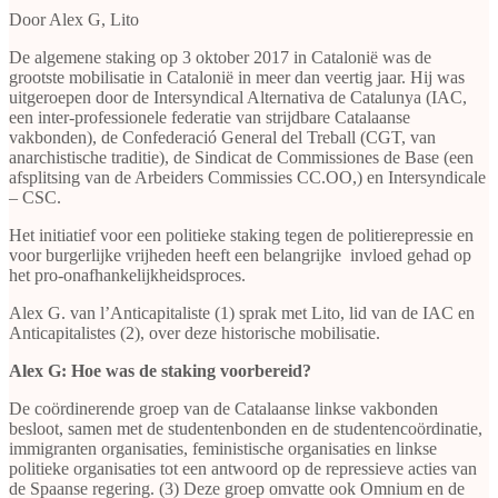
Door Alex G, Lito
De algemene staking op 3 oktober 2017 in Catalonië was de
grootste mobilisatie in Catalonië in meer dan veertig jaar. Hij was
uitgeroepen door de Intersyndical Alternativa de Catalunya (IAC,
een inter-professionele federatie van strijdbare Catalaanse
vakbonden), de Confederació General del Treball (CGT, van
anarchistische traditie), de Sindicat de Commissiones de Base (een
afsplitsing van de Arbeiders Commissies CC.OO,) en Intersyndicale
– CSC.
Het initiatief voor een politieke staking tegen de politierepressie en
voor burgerlijke vrijheden heeft een belangrijke invloed gehad op
het pro-onafhankelijkheidsproces.
Alex G. van l’Anticapitaliste (1) sprak met Lito, lid van de IAC en
Anticapitalistes (2), over deze historische mobilisatie.
Alex G: Hoe was de staking voorbereid?
De coördinerende groep van de Catalaanse linkse vakbonden
besloot, samen met de studentenbonden en de studentencoördinatie,
immigranten organisaties, feministische organisaties en linkse
politieke organisaties tot een antwoord op de repressieve acties van
de Spaanse regering. (3) Deze groep omvatte ook Omnium en de