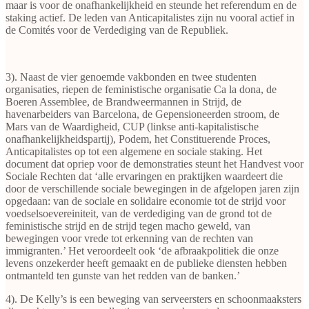
maar is voor de onafhankelijkheid en steunde het referendum en de
staking actief. De leden van Anticapitalistes zijn nu vooral actief in
de Comités voor de Verdediging van de Republiek.
3). Naast de vier genoemde vakbonden en twee studenten
organisaties, riepen de feministische organisatie Ca la dona, de
Boeren Assemblee, de Brandweermannen in Strijd, de
havenarbeiders van Barcelona, de Gepensioneerden stroom, de
Mars van de Waardigheid, CUP (linkse anti-kapitalistische
onafhankelijkheidspartij), Podem, het Constituerende Proces,
Anticapitalistes op tot een algemene en sociale staking. Het
document dat opriep voor de demonstraties steunt het Handvest voor
Sociale Rechten dat ‘alle ervaringen en praktijken waardeert die
door de verschillende sociale bewegingen in de afgelopen jaren zijn
opgedaan: van de sociale en solidaire economie tot de strijd voor
voedselsoevereiniteit, van de verdediging van de grond tot de
feministische strijd en de strijd tegen macho geweld, van
bewegingen voor vrede tot erkenning van de rechten van
immigranten.’ Het veroordeelt ook ‘de afbraakpolitiek die onze
levens onzekerder heeft gemaakt en de publieke diensten hebben
ontmanteld ten gunste van het redden van de banken.’
4). De Kelly’s is een beweging van serveersters en schoonmaaksters