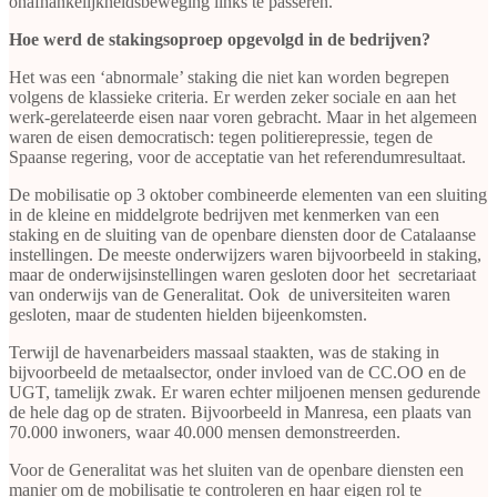
onafhankelijkheidsbeweging links te passeren.
Hoe werd de stakingsoproep opgevolgd in de bedrijven?
Het was een ‘abnormale’ staking die niet kan worden begrepen
volgens de klassieke criteria. Er werden zeker sociale en aan het
werk-gerelateerde eisen naar voren gebracht. Maar in het algemeen
waren de eisen democratisch: tegen politierepressie, tegen de
Spaanse regering, voor de acceptatie van het referendumresultaat.
De mobilisatie op 3 oktober combineerde elementen van een sluiting
in de kleine en middelgrote bedrijven met kenmerken van een
staking en de sluiting van de openbare diensten door de Catalaanse
instellingen. De meeste onderwijzers waren bijvoorbeeld in staking,
maar de onderwijsinstellingen waren gesloten door het secretariaat
van onderwijs van de Generalitat. Ook de universiteiten waren
gesloten, maar de studenten hielden bijeenkomsten.
Terwijl de havenarbeiders massaal staakten, was de staking in
bijvoorbeeld de metaalsector, onder invloed van de CC.OO en de
UGT, tamelijk zwak. Er waren echter miljoenen mensen gedurende
de hele dag op de straten. Bijvoorbeeld in Manresa, een plaats van
70.000 inwoners, waar 40.000 mensen demonstreerden.
Voor de Generalitat was het sluiten van de openbare diensten een
manier om de mobilisatie te controleren en haar eigen rol te