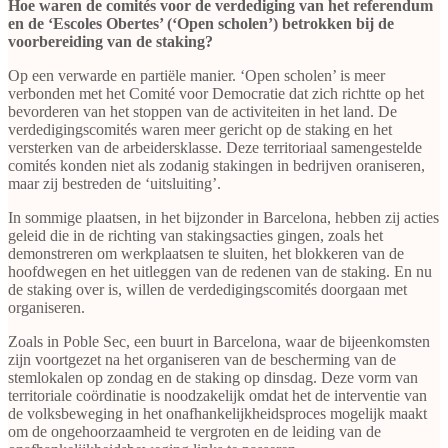
Hoe waren de comités voor de verdediging van het referendum
en de ‘Escoles Obertes’ (‘Open scholen’) betrokken bij de
voorbereiding van de staking?
Op een verwarde en partiële manier. ‘Open scholen’ is meer
verbonden met het Comité voor Democratie dat zich richtte op het
bevorderen van het stoppen van de activiteiten in het land. De
verdedigingscomités waren meer gericht op de staking en het
versterken van de arbeidersklasse. Deze territoriaal samengestelde
comités konden niet als zodanig stakingen in bedrijven oraniseren,
maar zij bestreden de ‘uitsluiting’.
In sommige plaatsen, in het bijzonder in Barcelona, hebben zij acties
geleid die in de richting van stakingsacties gingen, zoals het
demonstreren om werkplaatsen te sluiten, het blokkeren van de
hoofdwegen en het uitleggen van de redenen van de staking. En nu
de staking over is, willen de verdedigingscomités doorgaan met
organiseren.
Zoals in Poble Sec, een buurt in Barcelona, waar de bijeenkomsten
zijn voortgezet na het organiseren van de bescherming van de
stemlokalen op zondag en de staking op dinsdag. Deze vorm van
territoriale coördinatie is noodzakelijk omdat het de interventie van
de volksbeweging in het onafhankelijkheidsproces mogelijk maakt
om de ongehoorzaamheid te vergroten en de leiding van de