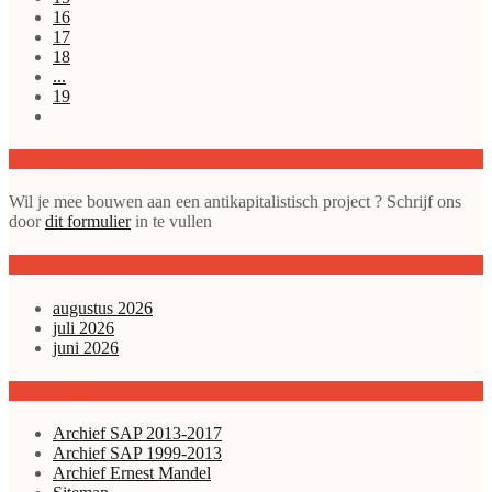
16
17
18
...
19
Doe mee met de SAP
Wil je mee bouwen aan een antikapitalistisch project ? Schrijf ons
door
dit formulier
in te vullen
gepubliceerde artikelen
augustus 2026
juli 2026
juni 2026
Archieven enz.
Archief SAP 2013-2017
Archief SAP 1999-2013
Archief Ernest Mandel