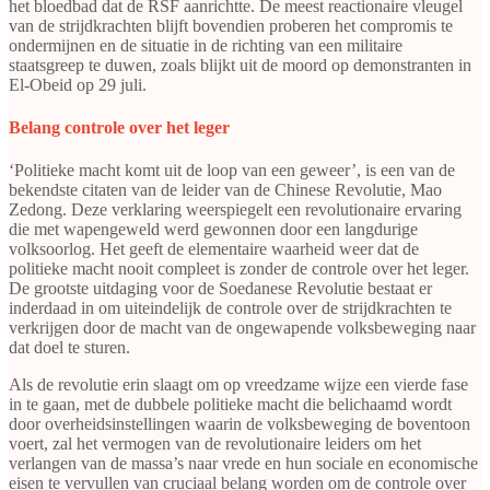
het bloedbad dat de RSF aanrichtte. De meest reactionaire vleugel
van de strijdkrachten blijft bovendien proberen het compromis te
ondermijnen en de situatie in de richting van een militaire
staatsgreep te duwen, zoals blijkt uit de moord op demonstranten in
El-Obeid op 29 juli.
Belang controle over het leger
‘Politieke macht komt uit de loop van een geweer’, is een van de
bekendste citaten van de leider van de Chinese Revolutie, Mao
Zedong. Deze verklaring weerspiegelt een revolutionaire ervaring
die met wapengeweld werd gewonnen door een langdurige
volksoorlog. Het geeft de elementaire waarheid weer dat de
politieke macht nooit compleet is zonder de controle over het leger.
De grootste uitdaging voor de Soedanese Revolutie bestaat er
inderdaad in om uiteindelijk de controle over de strijdkrachten te
verkrijgen door de macht van de ongewapende volksbeweging naar
dat doel te sturen.
Als de revolutie erin slaagt om op vreedzame wijze een vierde fase
in te gaan, met de dubbele politieke macht die belichaamd wordt
door overheidsinstellingen waarin de volksbeweging de boventoon
voert, zal het vermogen van de revolutionaire leiders om het
verlangen van de massa’s naar vrede en hun sociale en economische
eisen te vervullen van cruciaal belang worden om de controle over