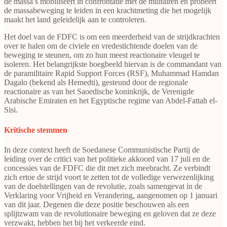
de massa’s mobiliseert in confrontatie met de militairen en probeert
de massabeweging te leiden in een krachtmeting die het mogelijk
maakt het land geleidelijk aan te controleren.
Het doel van de FDFC is om een meerderheid van de strijdkrachten
over te halen om de civiele en vredestichtende doelen van de
beweging te steunen, om zo hun meest reactionaire vleugel te
isoleren. Het belangrijkste boegbeeld hiervan is de commandant van
de paramilitaire Rapid Support Forces (RSF), Muhammad Hamdan
Dagalo (bekend als Hemedti), gesteund door de regionale
reactionaire as van het Saoedische koninkrijk, de Verenigde
Arabische Emiraten en het Egyptische regime van Abdel-Fattah el-
Sisi.
Kritische stemmen
In deze context heeft de Soedanese Communistische Partij de
leiding over de critici van het politieke akkoord van 17 juli en de
concessies van de FDFC die dit met zich meebracht. Ze verbindt
zich ertoe de strijd voort te zetten tot de volledige verwezenlijking
van de doelstellingen van de revolutie, zoals samengevat in de
Verklaring voor Vrijheid en Verandering, aangenomen op 1 januari
van dit jaar. Degenen die deze positie beschouwen als een
splijtzwam van de revolutionaire beweging en geloven dat ze deze
verzwakt, hebben het bij het verkeerde eind.