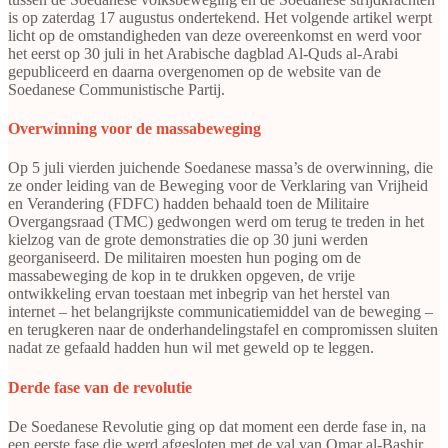
is op zaterdag 17 augustus ondertekend. Het volgende artikel werpt
licht op de omstandigheden van deze overeenkomst en werd voor
het eerst op 30 juli in het Arabische dagblad Al-Quds al-Arabi
gepubliceerd en daarna overgenomen op de website van de
Soedanese Communistische Partij.
Overwinning voor de massabeweging
Op 5 juli vierden juichende Soedanese massa’s de overwinning, die
ze onder leiding van de Beweging voor de Verklaring van Vrijheid
en Verandering (FDFC) hadden behaald toen de Militaire
Overgangsraad (TMC) gedwongen werd om terug te treden in het
kielzog van de grote demonstraties die op 30 juni werden
georganiseerd. De militairen moesten hun poging om de
massabeweging de kop in te drukken opgeven, de vrije
ontwikkeling ervan toestaan met inbegrip van het herstel van
internet – het belangrijkste communicatiemiddel van de beweging –
en terugkeren naar de onderhandelingstafel en compromissen sluiten
nadat ze gefaald hadden hun wil met geweld op te leggen.
Derde fase van de revolutie
De Soedanese Revolutie ging op dat moment een derde fase in, na
een eerste fase die werd afgesloten met de val van Omar al-Bashir