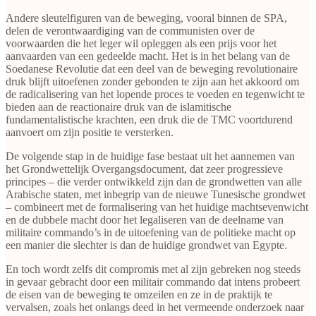
Andere sleutelfiguren van de beweging, vooral binnen de SPA,
delen de verontwaardiging van de communisten over de
voorwaarden die het leger wil opleggen als een prijs voor het
aanvaarden van een gedeelde macht. Het is in het belang van de
Soedanese Revolutie dat een deel van de beweging revolutionaire
druk blijft uitoefenen zonder gebonden te zijn aan het akkoord om
de radicalisering van het lopende proces te voeden en tegenwicht te
bieden aan de reactionaire druk van de islamitische
fundamentalistische krachten, een druk die de TMC voortdurend
aanvoert om zijn positie te versterken.
De volgende stap in de huidige fase bestaat uit het aannemen van
het Grondwettelijk Overgangsdocument, dat zeer progressieve
principes – die verder ontwikkeld zijn dan de grondwetten van alle
Arabische staten, met inbegrip van de nieuwe Tunesische grondwet
– combineert met de formalisering van het huidige machtsevenwicht
en de dubbele macht door het legaliseren van de deelname van
militaire commando’s in de uitoefening van de politieke macht op
een manier die slechter is dan de huidige grondwet van Egypte.
En toch wordt zelfs dit compromis met al zijn gebreken nog steeds
in gevaar gebracht door een militair commando dat intens probeert
de eisen van de beweging te omzeilen en ze in de praktijk te
vervalsen, zoals het onlangs deed in het vermeende onderzoek naar