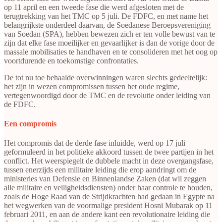
op 11 april en een tweede fase die werd afgesloten met de
terugtrekking van het TMC op 5 juli. De FDFC, en met name het
belangrijkste onderdeel daarvan, de Soedanese Beroepsvereniging
van Soedan (SPA), hebben bewezen zich er ten volle bewust van te
zijn dat elke fase moeilijker en gevaarlijker is dan de vorige door de
massale mobilisaties te handhaven en te consolideren met het oog op
voortdurende en toekomstige confrontaties.
De tot nu toe behaalde overwinningen waren slechts gedeeltelijk:
het zijn in wezen compromissen tussen het oude regime,
vertegenwoordigd door de TMC en de revolutie onder leiding van
de FDFC.
Een compromis
Het compromis dat de derde fase inluidde, werd op 17 juli
geformuleerd in het politieke akkoord tussen de twee partijen in het
conflict. Het weerspiegelt de dubbele macht in deze overgangsfase,
tussen enerzijds een militaire leiding die erop aandringt om de
ministeries van Defensie en Binnenlandse Zaken (dat wil zeggen
alle militaire en veiligheidsdiensten) onder haar controle te houden,
zoals de Hoge Raad van de Strijdkrachten had gedaan in Egypte na
het wegwerken van de voormalige president Hosni Mubarak op 11
februari 2011, en aan de andere kant een revolutionaire leiding die