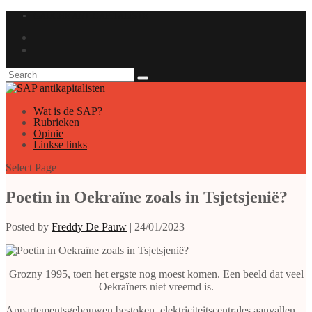
GAUCHE ANTICAPITALISTE
Wat is de SAP?
Rubrieken
Opinie
Linkse links
Select Page
Poetin in Oekraïne zoals in Tsjetsjenië?
Posted by
Freddy De Pauw
|
24/01/2023
Grozny 1995, toen het ergste nog moest komen. Een beeld dat veel
Oekraïners niet vreemd is.
Appartementsgebouwen bestoken, elektriciteitscentrales aanvallen,