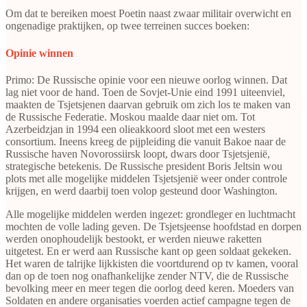
Om dat te bereiken moest Poetin naast zwaar militair overwicht en
ongenadige praktijken, op twee terreinen succes boeken:
Opinie winnen
Primo: De Russische opinie voor een nieuwe oorlog winnen. Dat
lag niet voor de hand. Toen de Sovjet-Unie eind 1991 uiteenviel,
maakten de Tsjetsjenen daarvan gebruik om zich los te maken van
de Russische Federatie. Moskou maalde daar niet om. Tot
Azerbeidzjan in 1994 een olieakkoord sloot met een westers
consortium. Ineens kreeg de pijpleiding die vanuit Bakoe naar de
Russische haven Novorossiirsk loopt, dwars door Tsjetsjenië,
strategische betekenis. De Russische president Boris Jeltsin wou
plots met alle mogelijke middelen Tsjetsjenië weer onder controle
krijgen, en werd daarbij toen volop gesteund door Washington.
Alle mogelijke middelen werden ingezet: grondleger en luchtmacht
mochten de volle lading geven. De Tsjetsjeense hoofdstad en dorpen
werden onophoudelijk bestookt, er werden nieuwe raketten
uitgetest. En er werd aan Russische kant op geen soldaat gekeken.
Het waren de talrijke lijkkisten die voortdurend op tv kamen, vooral
dan op de toen nog onafhankelijke zender NTV, die de Russische
bevolking meer en meer tegen die oorlog deed keren. Moeders van
Soldaten en andere organisaties voerden actief campagne tegen de