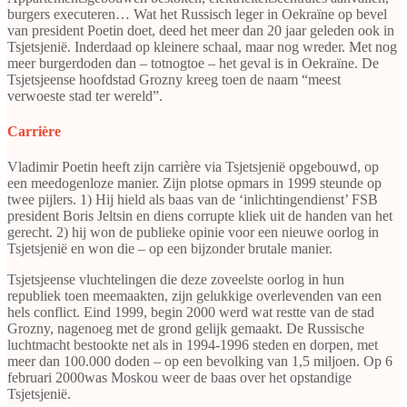
burgers executeren… Wat het Russisch leger in Oekraïne op bevel
van president Poetin doet, deed het meer dan 20 jaar geleden ook in
Tsjetsjenië. Inderdaad op kleinere schaal, maar nog wreder. Met nog
meer burgerdoden dan – totnogtoe – het geval is in Oekraïne. De
Tsjetsjeense hoofdstad Grozny kreeg toen de naam “meest
verwoeste stad ter wereld”.
Carrière
Vladimir Poetin heeft zijn carrière via Tsjetsjenië opgebouwd, op
een meedogenloze manier. Zijn plotse opmars in 1999 steunde op
twee pijlers. 1) Hij hield als baas van de ‘inlichtingendienst’ FSB
president Boris Jeltsin en diens corrupte kliek uit de handen van het
gerecht. 2) hij won de publieke opinie voor een nieuwe oorlog in
Tsjetsjenië en won die – op een bijzonder brutale manier.
Tsjetsjeense vluchtelingen die deze zoveelste oorlog in hun
republiek toen meemaakten, zijn gelukkige overlevenden van een
hels conflict. Eind 1999, begin 2000 werd wat restte van de stad
Grozny, nagenoeg met de grond gelijk gemaakt. De Russische
luchtmacht bestookte net als in 1994-1996 steden en dorpen, met
meer dan 100.000 doden – op een bevolking van 1,5 miljoen. Op 6
februari 2000was Moskou weer de baas over het opstandige
Tsjetsjenië.