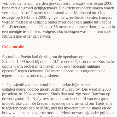
vermoed dat te zijn, werden geëxecuteerd. Grozny was begin 2000
bijna met de grond gelijkgemaakt. Elektriciteitsvoorzieningen waren
vernietigd. Alsof Grozny model stond voor Marioepol nu. Ook na
de zege op 6 februari 2000, gingen de wreedheden verder. Burgers
werden massaal afgeslacht, onder meer door een militie uit Poetins
Sint-Petersburg die in één keer 56 mensen ombracht door gewoon in
een menigte te schieten. Volgens vluchtelingen was de terreur na 6
februari nog erger dan ervoor.
Collaboratie
Secundo – Poetin had de slag om de openbare opinie gewonnen.
Zoals in 1999 heeft hij ook in 2021 met redelijk succes de Russische
opinie warm proberen te maken voor een “speciale militaire
operatie” tegen Oekraïne. De interne oppositie is uitgeschakeld,
tegenstemmen worden opgesloten.
In Tsjetsjenië zocht en vond Poetin invloedrijke lokale
collaborateurs, voorop moefti Achmat Kadyrov. Die werd in 2003
president, in 2004 vermoord. Sinds dan trad zijn zoon Ramzan op
de voorgrond. De Kadyrovs stonden aan het hoofd van een grote
invloedrijke clan. Ze kregen nagenoeg de vrije hand om Tsjetsjenië
te regeren zoals hen beliefde, met het invoeren van de sharia en de
bouw van een reuzengrote moskee. Moskou was bijzonder gul voor