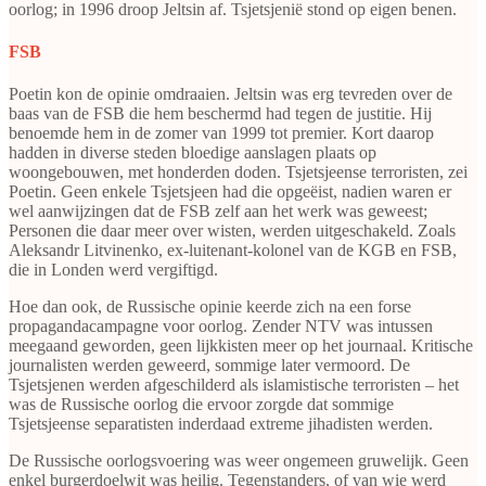
oorlog; in 1996 droop Jeltsin af. Tsjetsjenië stond op eigen benen.
FSB
Poetin kon de opinie omdraaien. Jeltsin was erg tevreden over de
baas van de FSB die hem beschermd had tegen de justitie. Hij
benoemde hem in de zomer van 1999 tot premier. Kort daarop
hadden in diverse steden bloedige aanslagen plaats op
woongebouwen, met honderden doden. Tsjetsjeense terroristen, zei
Poetin. Geen enkele Tsjetsjeen had die opgeëist, nadien waren er
wel aanwijzingen dat de FSB zelf aan het werk was geweest;
Personen die daar meer over wisten, werden uitgeschakeld. Zoals
Aleksandr Litvinenko, ex-luitenant-kolonel van de KGB en FSB,
die in Londen werd vergiftigd.
Hoe dan ook, de Russische opinie keerde zich na een forse
propagandacampagne voor oorlog. Zender NTV was intussen
meegaand geworden, geen lijkkisten meer op het journaal. Kritische
journalisten werden geweerd, sommige later vermoord. De
Tsjetsjenen werden afgeschilderd als islamistische terroristen – het
was de Russische oorlog die ervoor zorgde dat sommige
Tsjetsjeense separatisten inderdaad extreme jihadisten werden.
De Russische oorlogsvoering was weer ongemeen gruwelijk. Geen
enkel burgerdoelwit was heilig. Tegenstanders, of van wie werd