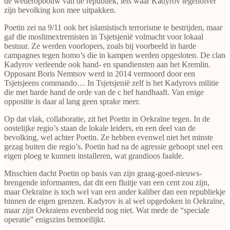
de wederopbouw van de republiek, iets waar Kadyrov tegenoiver
zijn bevolking kon mee uitpakken.
Poetin zei na 9/11 ook het islamistisch terrorisme te bestrijden, maar
gaf die moslimextremisten in Tsjetsjenië volmacht voor lokaal
bestuur. Ze werden voorlopers, zoals bij voorbeeld in harde
campagnes tegen homo’s die in kampen werden opgesloten. De clan
Kadyrov verleende ook hand- en spandiensten aan het Kremlin.
Opposant Boris Nemtsov werd in 2014 vermoord door een
Tsjetsjeens commando… In Tsjetsjenië zelf is het Kadyrovs militie
die met harde hand de orde van de c hef handhaaft. Van enige
oppositie is daar al lang geen sprake meer.
Op dat vlak, collaboratie, zit het Poetin in Oekraïne tegen. In de
oostelijke regio’s staan de lokale leiders, en een deel van de
bevolking, wel achter Poetin. Ze hebben evenwel niet het minste
gezag buiten die regio’s. Poetin had na de agressie gehoopt snel een
eigen ploeg te kunnen installeren, wat grandioos faalde.
Misschien dacht Poetin op basis van zijn graag-goed-nieuws-
brengende informanten, dat dit een fluitje van een cent zou zijn,
maar Oekraïne is toch wel van een ander kaliber dan een republiekje
binnen de eigen grenzen. Kadyrov is al wel opgedoken in Oekraïne,
maar zijn Oekraïens evenbeeld nog niet. Wat mede de “speciale
operatie” enigszins bemoeilijkt.