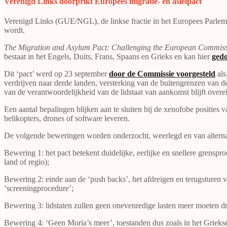
Verenigd Links doorprikt Europees migratie- en asielpact
Verenigd Links (GUE/NGL), de linkse fractie in het Europees Parlemen
wordt.
The Migration and Asylum Pact: Challenging the European Commission
bestaat in het Engels, Duits, Frans, Spaans en Grieks en kan hier
ged
Dit ‘pact’ werd op 23 september
door de Commissie voorgesteld
als
verdrijven naar derde landen, versterking van de buitengrenzen van de
van de verantwoordelijkheid van de lidstaat van aankomst blijft overe
Een aantal bepalingen blijken aan te sluiten bij de xenofobe posities
helikopters, drones of software leveren.
De volgende beweringen worden onderzocht, weerlegd en van alterna
Bewering 1: het pact betekent duidelijke, eerlijke en snellere grensp
land of regio);
Bewering 2: einde aan de ‘push backs’, het afdreigen en terugsturen 
‘screeningprocedure’;
Bewering 3: lidstaten zullen geen onevenredige lasten meer moeten drag
Bewering 4: ‘Geen Moria’s meer’, toestanden dus zoals in het Grieks