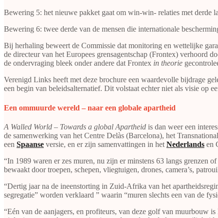
Bewering 5: het nieuwe pakket gaat om win-win- relaties met derde l
Bewering 6: twee derde van de mensen die internationale beschermi
Bij herhaling beweert de Commissie dat monitoring en wettelijke gara
de directeur van het Europees grensagentschap (Frontex) verhoord d
de ondervraging bleek onder andere dat Frontex
in theorie
gecontrolee
Verenigd Links heeft met deze brochure een waardevolle bijdrage gele
een begin van beleidsalternatief. Dit volstaat echter niet als visie op e
Een ommuurde wereld – naar een globale apartheid
A Walled World – Towards a global Apartheid
is dan weer een interes
de samenwerking van het Centre Delàs (Barcelona), het Transnational
een
Spaanse
versie, en er zijn samenvattingen in het
Nederlands
en C
“In 1989 waren er zes muren, nu zijn er minstens 63 langs grenzen of o
bewaakt door troepen, schepen, vliegtuigen, drones, camera’s, patroui
“Dertig jaar na de ineenstorting in Zuid-Afrika van het apartheidsreg
segregatie” worden verklaard ” waarin “muren slechts een van de fysie
“Eén van de aanjagers, en profiteurs, van deze golf van muurbouw is h