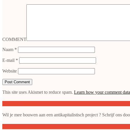
COMMENT
Naam
*
E-mail
*
Website
This site uses Akismet to reduce spam.
Learn how your comment data 
Doe mee met de SAP
Wil je mee bouwen aan een antikapitalistisch project ? Schrijf ons do
gepubliceerde artikelen