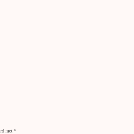
erd met
*