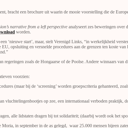
t, bracht een brochure uit waarin de mooie voorstelling die de Europe
’s narrative from a left perspective
analyseert zes beweringen over dit
ownload
worden.
 een ‘nieuwe start’, maar, stelt Verenigd Links, “in werkelijkheid verste
 EU, opsluiting en versnelde procedures aan de grenzen ten koste van h
ind.”
 van regeringen zoals de Hongaarse of de Poolse. Andere winnaars van di
tieven voorzien:
rocedures (maar bij de ‘screening’ worden groepscriteria gehanteerd, zo
van vluchtelingenbootjes op zee, een internationaal verboden praktijk,
en, alle lidstaten dragen bij tot solidariteit; (daarbij wordt ook het s
e Moria, in september in de as gelegd, waar 25.000 mensen bijeen zate