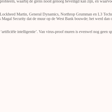
robleem, waarbij de grens nooit genoeg beveiligd kan zijn, en waarvoor
 Lockheed Martin, General Dynamics, Northrop Grumman en L3 Technol
s Magal Security dat de muur op de West Bank bouwde; het werd dan 
artificiële intelligentie’. Van virus-proof muren is evenwel nog geen s