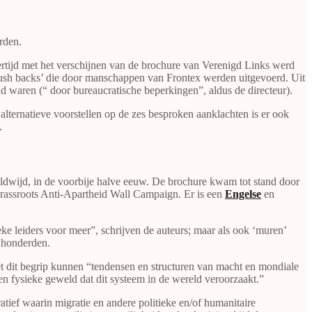
rden.
kertijd met het verschijnen van de brochure van Verenigd Links werd
push backs’ die door manschappen van Frontex werden uitgevoerd. Uit
 waren (“ door bureaucratische beperkingen”, aldus de directeur).
lternatieve voorstellen op de zes besproken aanklachten is er ook
.
reldwijd, in de voorbije halve eeuw. De brochure kwam tot stand door
Grassroots Anti-Apartheid Wall Campaign. Er is een
Engelse
en
eke leiders voor meer”, schrijven de auteurs; maar als ook ‘muren’
r honderden.
 Met dit begrip kunnen “tendensen en structuren van macht en mondiale
 en fysieke geweld dat dit systeem in de wereld veroorzaakt.”
tief waarin migratie en andere politieke en/of humanitaire