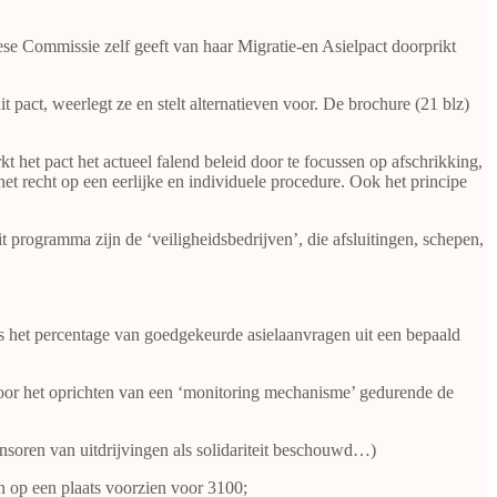
se Commissie zelf geeft van haar Migratie-en Asielpact doorprikt
 pact, weerlegt ze en stelt alternatieven voor. De brochure (21 blz)
rkt het pact het actueel falend beleid door te focussen op afschrikking,
et recht op een eerlijke en individuele procedure. Ook het principe
t programma zijn de ‘veiligheidsbedrijven’, die afsluitingen, schepen,
als het percentage van goedgekeurde asielaanvragen uit een bepaald
 door het oprichten van een ‘monitoring mechanisme’ gedurende de
ponsoren van uitdrijvingen als solidariteit beschouwd…)
n op een plaats voorzien voor 3100;