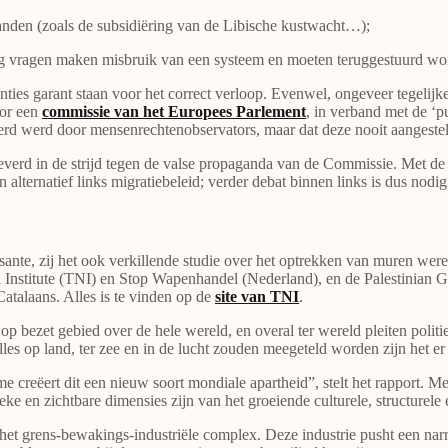
anden (zoals de subsidiëring van de Libische kustwacht…);
ng vragen maken misbruik van een systeem en moeten teruggestuurd wo
nties garant staan voor het correct verloop. Evenwel, ongeveer tegelij
oor een
commissie van het Europees Parlement
, in verband met de ‘
rd werd door mensenrechtenobservators, maar dat deze nooit aangesteld
verd in de strijd tegen de valse propaganda van de Commissie. Met de a
en alternatief links migratiebeleid; verder debat binnen links is dus nodig
sante, zij het ook verkillende studie over het optrekken van muren we
 Institute (TNI) en Stop Wapenhandel (Nederland), en de Palestinian 
atalaans. Alles is te vinden op de
site van TNI
.
p bezet gebied over de hele wereld, en overal ter wereld pleiten politi
lles op land, ter zee en in de lucht zouden meegeteld worden zijn het e
ime creëert dit een nieuw soort mondiale apartheid”, stelt het rapport.
ke en zichtbare dimensies zijn van het groeiende culturele, structurele
et grens-bewakings-industriële complex. Deze industrie pusht een narra