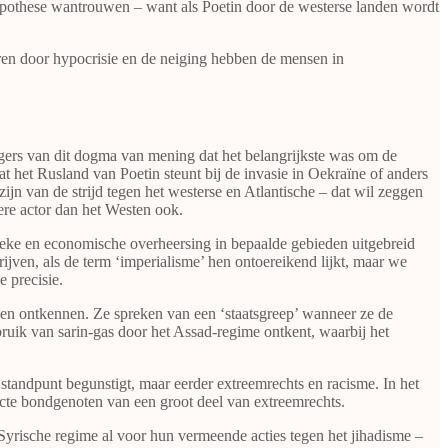
pothese wantrouwen – want als Poetin door de westerse landen wordt
eren door hypocrisie en de neiging hebben de mensen in
gers van dit dogma van mening dat het belangrijkste was om de
dat het Rusland van Poetin steunt bij de invasie in Oekraïne of anders
ijn van de strijd tegen het westerse en Atlantische – dat wil zeggen
dere actor dan het Westen ook.
tieke en economische overheersing in bepaalde gebieden uitgebreid
ijven, als de term ‘imperialisme’ hen ontoereikend lijkt, maar we
 precisie.
den ontkennen. Ze spreken van een ‘staatsgreep’ wanneer ze de
bruik van sarin-gas door het Assad-regime ontkent, waarbij het
standpunt begunstigt, maar eerder extreemrechts en racisme. In het
recte bondgenoten van een groot deel van extreemrechts.
Syrische regime al voor hun vermeende acties tegen het jihadisme –