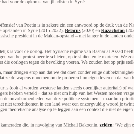
e had voor de opkomst van jihadisten in Syrië.
k
t offensief van Poetin is in zekere zin een antwoord op de druk van de 
 de opstanden in Syrië (2015-2022),
Belarus
(2020) en
Kazachstan
(202
sische president in de Maidan-opstand – niet langer in de landen onder
delijk is voor de oorlog. Het Syrische regime van Bashar al-Assad heef
n van het protest neer te schieten, op te sluiten en te martelen. We zoud
s die oorlogen tegen de bevolking voeren. We zouden het op prijs stelle
 maar dringen erop aan dat we dat doen zonder enige dubbelzinnigheid 
t ze de wapens opnemen om te proberen hun eigen leven en dat van hu
r is (ook al worden westerse landen steeds openlijker autoritair) of w
rs hebben verteld – dat ze niet om hulp van het Westen moeten vragen o
de onvolkomenheden van deze politieke systemen – maar hun prioriteit 
et niet terechtkomen in een land waar een onzorgvuldig woord je twint
igen theoretische analyse op te leggen aan een context die niet de eige
e kameraden die, in navolging van Michail Bakoenin,
zeiden
: ‘We zijn 