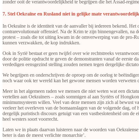
zonder ooit de verantwoordelijkheid te begrijpen die het Assad-regim
​​​​​​​7. Stel Oekraïne en Rusland niet in gelijke mate verantwoordelij
In Oekraïne is de identiteit van de aanvaller bij iedereen bekend. He
contrarevolutionair offensief. Na de Krim te zijn binnengevallen, na
protest – zoals die tot uiting kwam in de omverwerping van de pro-Rus
kunnen verzwakken, de kop indrukken.
Ook in Syrië bestaat er geen twijfel over wie rechtstreeks verantwoor
door de politie opdracht te geven de demonstranten vanaf de eerste dage
verdedigen eensgezind stelling zouden nemen tegen dergelijke dictator
We begrijpen en onderschrijven de oproep om de oorlog te beëindigen,
noch waar ook ter wereld kan het gewone mensen worden verweten da
Meer in het algemeen raden we mensen die niet weten wat een dictatuu
vertellen aan Oekraïners – zoals sommigen al aan Syriërs of Hongkonge
minimumsysteem willen. Veel van deze mensen zijn zich al bewust van 
veeleer het overleven van de bomaanslagen van de volgende dag, of h
dergelijk puristisch discours getuigt van een vastbeslotenheid om de e
heel westers soort voorrecht.
Laten we in plaats daarvan luisteren naar de woorden van Oekraïens
beter is dan de meest verlichte monarchie’.