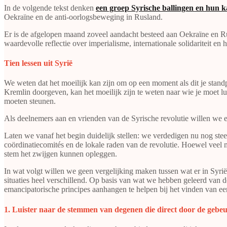
In de volgende tekst denken
een groep Syrische ballingen en hun
Oekraïne en de anti-oorlogsbeweging in Rusland.
Er is de afgelopen maand zoveel aandacht besteed aan Oekraïne en Rus
waardevolle reflectie over imperialisme, internationale solidariteit en
Tien lessen uit Syrië
We weten dat het moeilijk kan zijn om op een moment als dit je stan
Kremlin doorgeven, kan het moeilijk zijn te weten naar wie je moet
moeten steunen.
Als deelnemers aan en vrienden van de Syrische revolutie willen we ee
Laten we vanaf het begin duidelijk stellen: we verdedigen nu nog ste
coördinatiecomités en de lokale raden van de revolutie. Hoewel veel
stem het zwijgen kunnen opleggen.
In wat volgt willen we geen vergelijking maken tussen wat er in Syri
situaties heel verschillend. Op basis van wat we hebben geleerd van 
emancipatorische principes aanhangen te helpen bij het vinden van ee
​​​​​​​1. Luister naar de stemmen van degenen die direct door de gebe