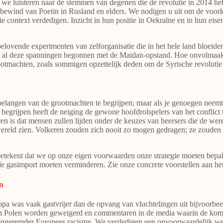
en we luisteren naar de stemmen van degenen die de revolutie in 201
et bewind van Poetin in Rusland en elders. We nodigen u uit om de voo
e context verdedigen. Inzicht in hun positie in Oekraïne en in hun eise
lovende experimenten van zelforganisatie die in het hele land bloeid
 al deze spanningen begonnen met de Maidan-opstand. Hoe onvolmaakt 
ootmachten, zoals sommigen opzettelijk deden om de Syrische revolutie
elangen van de grootmachten te begrijpen; maar als je genoegen neemt m
n begrijpen heeft de neiging de gewone hoofdrolspelers van het conflic
ren is dat mensen zullen lijden onder de keuzes van heersers die de wer
ereld zien. Volkeren zouden zich nooit zo mogen gedragen; ze zouden
 betekent dat we op onze eigen voorwaarden onze strategie moeten bep
de gasimport moeten verminderen. Zie onze concrete voorstellen aan het
en
pa was vaak gastvrijer dan de opvang van vluchtelingen uit bijvoorbeel
en Polen worden geweigerd en commentaren in de media waarin de koms
s ongeremder Europees racisme. We verdedigen een onvoorwaardelijk w