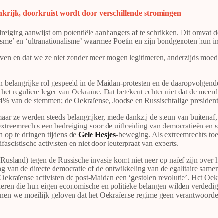
 Frankrijk, doorkruist wordt door verschillende stromingen
eiging aanwijst om potentiële aanhangers af te schrikken. Dit omvat de 
azisme’ en ‘ultranationalisme’ waarmee Poetin en zijn bondgenoten hun 
ven en dat we ze niet zonder meer mogen legitimeren, anderzijds moedig
n belangrijke rol gespeeld in de Maidan-protesten en de daaropvolgend
het reguliere leger van Oekraïne. Dat betekent echter niet dat de meerd
chts 4% van de stemmen; de Oekraïense, Joodse en Russischtalige presid
maar ze werden steeds belangrijker, mede dankzij de steun van buitenaf
reemrechts een bedreiging voor de uitbreiding van democratieën en soci
h op te dringen tijdens de
Gele Hesjes
-beweging. Als extreemrechts to
fascistische activisten en niet door leuterpraat van experts.
 Rusland) tegen de Russische invasie komt niet neer op naïef zijn over 
ding van de directe democratie of de ontwikkeling van de egalitaire sam
raïense activisten de post-Maidan een ‘gestolen revolutie’. Het Oekra
deren die hun eigen economische en politieke belangen wilden verdedige
unnen we moeilijk geloven dat het Oekraïense regime geen verantwoorde