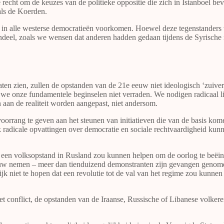
ste recht om de keuzes van de politieke oppositie die zich in Istanboel b
als de Koerden.
ie in alle westerse democratieën voorkomen. Hoewel deze tegenstanders
endeel, zoals we wensen dat anderen hadden gedaan tijdens de Syrische
ten zien, zullen de opstanden van de 21e eeuw niet ideologisch ‘zuiver
we onze fundamentele beginselen niet verraden. We nodigen radicaal lin
 aan de realiteit worden aangepast, niet andersom.
rang te geven aan het steunen van initiatieven die van de basis komen
adicale opvattingen over democratie en sociale rechtvaardigheid kunnen v
 een volksopstand in Rusland zou kunnen helpen om de oorlog te beëin
ouw nemen – meer dan tienduizend demonstranten zijn gevangen genome
k niet te hopen dat een revolutie tot de val van het regime zou kunnen
 het conflict, de opstanden van de Iraanse, Russische of Libanese volk