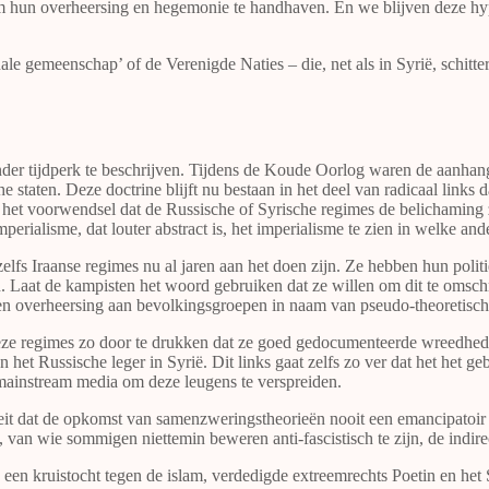
m hun overheersing en hegemonie te handhaven. En we blijven deze hy
ale gemeenschap’ of de Verenigde Naties – die, net als in Syrië, schitt
der tijdperk te beschrijven. Tijdens de Koude Oorlog waren de aanhan
e staten. Deze doctrine blijft nu bestaan in het deel van radicaal links 
e het voorwendsel dat de Russische of Syrische regimes de belichaming z
mperialisme, dat louter abstract is, het imperialisme te zien in welke an
zelfs Iraanse regimes nu al jaren aan het doen zijn. Ze hebben hun poli
. Laat de kampisten het woord gebruiken dat ze willen om dit te omschr
n overheersing aan bevolkingsgroepen in naam van pseudo-theoretische
n deze regimes zo door te drukken dat ze goed gedocumenteerde wreedhe
t Russische leger in Syrië. Dit links gaat zelfs zo ver dat het het ge
mainstream media om deze leugens te verspreiden.
feit dat de opkomst van samenzweringstheorieën nooit een emancipatoir 
n, van wie sommigen niettemin beweren anti-fascistisch te zijn, de indi
een kruistocht tegen de islam, verdedigde extreemrechts Poetin en het 