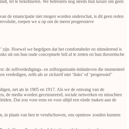
evindt, fel te bekritiseren. We betreuren nog steeds hun keuze om geen
 van de emancipatie niet mogen worden onderschat, is dit geen reden
 revolutie, roepen we u op om de meest progressieve
’ zijn. Hoewel we begrijpen dat het comfortabeler en stimulerend is
ks uit om hun oude conceptuele bril af te zetten en hun theoretische
: de zelfverdedigings- en zelforganisatie-initiatieven die momenteel
erdedigen, zelfs als ze zichzelf niet ‘links’ of ‘progressief’
digen, net als in 1905 en 1917. Als we de omvang van de
n, de media worden gecensureerd, sociale netwerken en misschien
 leiden. Dat zou voor eens en voor altijd een einde maken aan de
eren, in plaats van hen te verafschuwen, ons opnieuw zouden kunnen