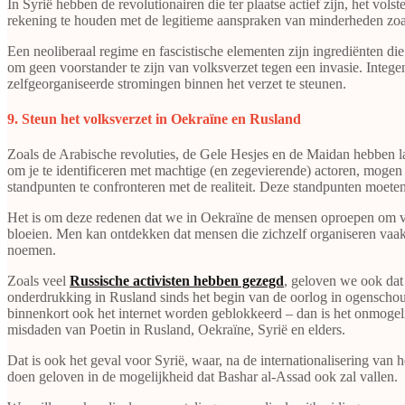
In Syrië hebben de revolutionairen die ter plaatse actief zijn, het vol
rekening te houden met de legitieme aanspraken van minderheden zo
Een neoliberaal regime en fascistische elementen zijn ingrediënten d
om geen voorstander te zijn van volksverzet tegen een invasie. Integ
zelfgeorganiseerde stromingen binnen het verzet te steunen.
​​​​​​​9. Steun het volksverzet in Oekraïne en Rusland
Zoals de Arabische revoluties, de Gele Hesjes en de Maidan hebben la
om je te identificeren met machtige (en zegevierende) actoren, mogen 
standpunten te confronteren met de realiteit. Deze standpunten moeten
Het is om deze redenen dat we in Oekraïne de mensen oproepen om voor
bloeien. Men kan ontdekken dat mensen die zichzelf organiseren vaak r
noemen.
Zoals veel
Russische activisten hebben gezegd
, geloven we ook dat
onderdrukking in Rusland sinds het begin van de oorlog in ogensch
binnenkort ook het internet worden geblokkeerd – dan is het onmogelij
misdaden van Poetin in Rusland, Oekraïne, Syrië en elders.
Dat is ook het geval voor Syrië, waar, na de internationalisering van
doen geloven in de mogelijkheid dat Bashar al-Assad ook zal vallen.