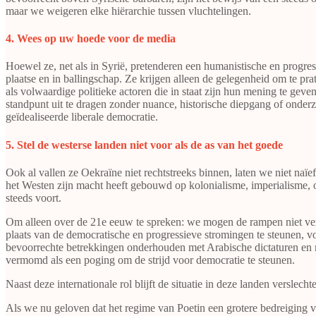
maar we weigeren elke hiërarchie tussen vluchtelingen.
​​​​​​​4. Wees op uw hoede voor de media
Hoewel ze, net als in Syrië, pretenderen een humanistische en progres
plaatse en in ballingschap. Ze krijgen alleen de gelegenheid om te pr
als volwaardige politieke actoren die in staat zijn hun mening te gev
standpunt uit te dragen zonder nuance, historische diepgang of onder
geïdealiseerde liberale democratie.
​​​​​​​5. Stel de westerse landen niet voor als de as van het goede
Ook al vallen ze Oekraïne niet rechtstreeks binnen, laten we niet naï
het Westen zijn macht heeft gebouwd op kolonialisme, imperialisme,
steeds voort.
Om alleen over de 21e eeuw te spreken: we mogen de rampen niet verge
plaats van de democratische en progressieve stromingen te steunen, v
bevoorrechte betrekkingen onderhouden met Arabische dictaturen en m
vermomd als een poging om de strijd voor democratie te steunen.
Naast deze internationale rol blijft de situatie in deze landen verslec
Als we nu geloven dat het regime van Poetin een grotere bedreiging v