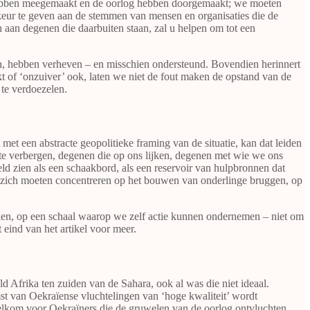
4 hebben meegemaakt en de oorlog hebben doorgemaakt; we moeten
rkeur te geven aan de stemmen van mensen en organisaties die de
n aan degenen die daarbuiten staan, zal u helpen om tot een
en, hebben verheven – en misschien ondersteund. Bovendien herinnert
of ‘onzuiver’ ook, laten we niet de fout maken de opstand van de
 te verdoezelen.
et een abstracte geopolitieke framing van de situatie, kan dat leiden
t te verbergen, degenen die op ons lijken, degenen met wie we ons
eld zien als een schaakbord, als een reservoir van hulpbronnen dat
 zich moeten concentreren op het bouwen van onderlinge bruggen, op
alen, op een schaal waarop we zelf actie kunnen ondernemen – niet om
 eind van het artikel voor meer.
d Afrika ten zuiden van de Sahara, ook al was die niet ideaal.
t van Oekraïense vluchtelingen van ‘hoge kwaliteit’ wordt
elkom voor Oekraïners die de gruwelen van de oorlog ontvluchten,