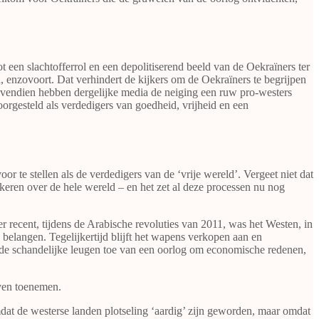
 een slachtofferrol en een depolitiserend beeld van de Oekraïners ter
, enzovoort. Dat verhindert de kijkers om de Oekraïners te begrijpen
 Bovendien hebben dergelijke media de neiging een ruw pro-westers
orgesteld als verdedigers van goedheid, vrijheid en een
 te stellen als de verdedigers van de ‘vrije wereld’. Vergeet niet dat
ren over de hele wereld – en het zet al deze processen nu nog
 recent, tijdens de Arabische revoluties van 2011, was het Westen, in
belangen. Tegelijkertijd blijft het wapens verkopen aan en
 de schandelijke leugen toe van een oorlog om economische redenen,
ijven toenemen.
mdat de westerse landen plotseling ‘aardig’ zijn geworden, maar omdat