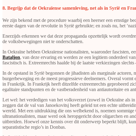
​​​​​​​8. Begrijp dat de Oekraïense samenleving, net als in Syrië en
We zijn bekend met de procedure waarbij een heerser een ernstige bedr
eerste dagen van de revolutie in Syrië gebruikte; en zoals nu, het ‘n
Enerzijds erkennen we dat deze propaganda opzettelijk wordt overdre
de volksbewegingen niet te onderschatten.
In Oekraïne hebben Oekraïense nationalisten, waaronder fascisten, ee
Bataljon
, van deze ervaring en werden ze een legitiem onderdeel van 
fascistisch is. Extreemrechts haalde bij de laatste verkiezingen sle
In de opstand in Syrië begonnen de jihadisten als marginale actoren, 
burgerbeweging en de meest progressieve deelnemers. Overal vormt ext
in Frankrijk. In Frankrijk heeft ditzelfde extreemrechts geprobeerd zic
egalitaire standpunten en de vastberadenheid van antiautoritaire en anti
Let wel: het verdedigen van het volksverzet (zowel in Oekraïne als in
zeggen dat de val van Janoekovitsj heeft geleid tot een echte uitbrei
wereld. Met een uitdrukking die ons welbekend is, noemen sommige Oek
ultranationalisten, maar werd ook heropgericht door oligarchen en an
uitbreiden. Hoewel onze kennis over dit onderwerp beperkt blijft, k
separatistische regio’s in Donbas.