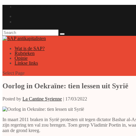
GAUCHE ANTICAPITALISTE
Wat is de SAP?
Rubrieken
Opinie
Linkse links
Select Page
Oorlog in Oekraïne: tien lessen uit Syrië
Posted by
La Cantine Syrienne
|
17/03/2022
In maart 2011 braken in Syrië protesten uit tegen dictator Bashar al-A
zijn regering ten val zou brengen. Toen greep Vladimir Poetin in, wa
aan de grond kreeg.