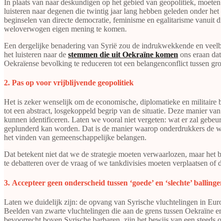
In plaats van naar deskundigen op het gebied van geopolitiek, moet
luisteren naar degenen die twintig jaar lang hebben geleden onder h
beginselen van directe democratie, feminisme en egalitarisme vanuit di
weloverwogen eigen mening te komen.
Een dergelijke benadering van Syrië zou de indrukwekkende en veelbe
het luisteren naar de
stemmen die uit Oekraïne komen
ons eraan dat
Oekraïense bevolking te reduceren tot een belangenconflict tussen gr
​​​​​​​2. Pas op voor vrijblijvende geopolitiek
Het is zeker wenselijk om de economische, diplomatieke en militaire b
tot een abstract, losgekoppeld begrip van de situatie. Deze manier va
kunnen identificeren. Laten we vooral niet vergeten: wat er zal gebeu
geplunderd kan worden. Dat is de manier waarop onderdrukkers de w
het vinden van gemeenschappelijke belangen.
Dat betekent niet dat we de strategie moeten verwaarlozen, maar het
te debatteren over de vraag of we tankdivisies moeten verplaatsen of 
​​​​​​​3. Accepteer geen onderscheid tussen ‘goede’ en ‘slechte’ balling
Laten we duidelijk zijn: de opvang van Syrische vluchtelingen in Euro
Beelden van zwarte vluchtelingen die aan de grens tussen Oekraïne 
bevoorrecht boven Syrische barbaren, zijn het bewijs van een steed