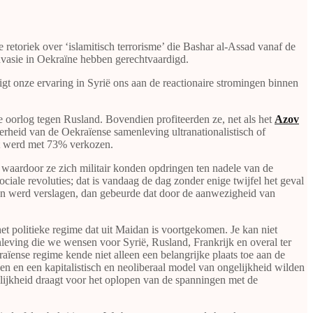
retoriek over ‘islamitisch terrorisme’ die Bashar al-Assad vanaf de
invasie in Oekraïne hebben gerechtvaardigd.
t onze ervaring in Syrië ons aan de reactionaire stromingen binnen
e oorlog tegen Rusland. Bovendien profiteerden ze, net als het
Azov
erheid van de Oekraïense samenleving ultranationalistisch of
ent werd met 73% verkozen.
, waardoor ze zich militair konden opdringen ten nadele van de
ale revoluties; dat is vandaag de dag zonder enige twijfel het geval
en werd verslagen, dan gebeurde dat door de aanwezigheid van
het politieke regime dat uit Maidan is voortgekomen. Je kan niet
enleving die we wensen voor Syrië, Rusland, Frankrijk en overal ter
ïense regime kende niet alleen een belangrijke plaats toe aan de
n en een kapitalistisch en neoliberaal model van ongelijkheid wilden
lijkheid draagt voor het oplopen van de spanningen met de