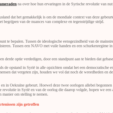
 kameraden
na over hoe hun ervaringen in de Syrische revolutie van nut 
land dat het gemakkelijk is om de mondiale context van deze gebeurten
 het begrijpen van de nuances van complexe en tegenstrijdige strijd.
dpunt te bepalen. Tussen de ideologische eensgezindheid van de mains
 luisteren. Tussen een NAVO met vuile handen en een schurkenregime i
n derde optie verdedigen, door een standpunt aan te bieden dat gebasee
eds de opstand in Syrië in alle opzichten omdat het een democratische 
 mensen dat vergeten zijn, houden we vol dat noch de wreedheden en de
ë en in Oekraïne gebeurt. Hoewel deze twee oorlogen allebei begonnen me
de revolutie in Syrië en van de oorlog die daarop volgde, hopen we een
n manier om stelling te nemen.
urtenissen zijn getroffen