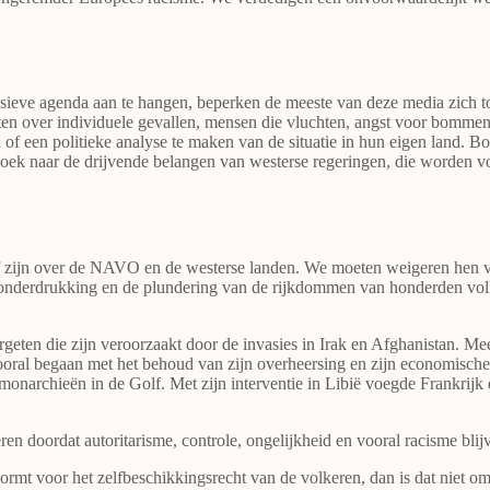
sieve agenda aan te hangen, beperken de meeste van deze media zich tot
aten over individuele gevallen, mensen die vluchten, angst voor bommen
en of een politieke analyse te maken van de situatie in hun eigen land.
zoek naar de drijvende belangen van westerse regeringen, die worden vo
ef zijn over de NAVO en de westerse landen. We moeten weigeren hen voor
 onderdrukking en de plundering van de rijkdommen van honderden volke
ten die zijn veroorzaakt door de invasies in Irak en Afghanistan. Meer
ooral begaan met het behoud van zijn overheersing en zijn economische 
onarchieën in de Golf. Met zijn interventie in Libië voegde Frankrijk
hteren doordat autoritarisme, controle, ongelijkheid en vooral racisme bl
ormt voor het zelfbeschikkingsrecht van de volkeren, dan is dat niet o