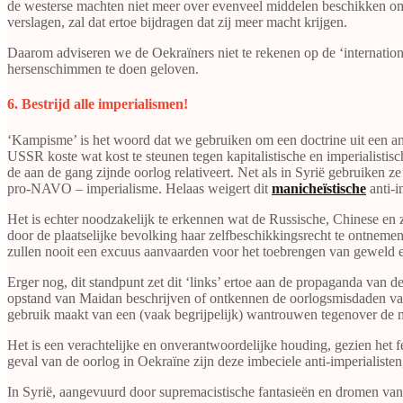
de westerse machten niet meer over evenveel middelen beschikken o
verslagen, zal dat ertoe bijdragen dat zij meer macht krijgen.
Daarom adviseren we de Oekraïners niet te rekenen op de ‘internation
hersenschimmen te doen geloven.
​​​​​​​6. Bestrijd alle imperialismen!
‘Kampisme’ is het woord dat we gebruiken om een doctrine uit een an
USSR koste wat kost te steunen tegen kapitalistische en imperialistisch
de aan de gang zijnde oorlog relativeert. Net als in Syrië gebruiken z
pro-NAVO – imperialisme. Helaas weigert dit
manicheïstische
anti-i
Het is echter noodzakelijk te erkennen wat de Russische, Chinese en 
door de plaatselijke bevolking haar zelfbeschikkingsrecht te ontnemen
zullen nooit een excuus aanvaarden voor het toebrengen van geweld e
Erger nog, dit standpunt zet dit ‘links’ ertoe aan de propaganda va
opstand van Maidan beschrijven of ontkennen de oorlogsmisdaden van he
gebruik maakt van een (vaak begrijpelijk) wantrouwen tegenover de 
Het is een verachtelijke en onverantwoordelijke houding, gezien het 
geval van de oorlog in Oekraïne zijn deze imbeciele anti-imperialiste
In Syrië, aangevuurd door supremacistische fantasieën en dromen van 