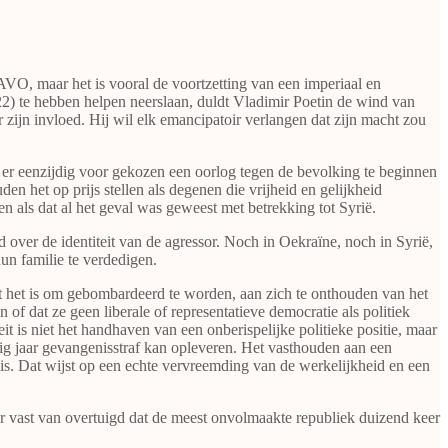
NAVO, maar het is vooral de voortzetting van een imperiaal en
2) te hebben helpen neerslaan, duldt Vladimir Poetin de wind van
 zijn invloed. Hij wil elk emancipatoir verlangen dat zijn macht zou
t er eenzijdig voor gekozen een oorlog tegen de bevolking te beginnen
en het op prijs stellen als degenen die vrijheid en gelijkheid
n als dat al het geval was geweest met betrekking tot Syrië.
over de identiteit van de agressor. Noch in Oekraïne, noch in Syrië,
n familie te verdedigen.
at het is om gebombardeerd te worden, aan zich te onthouden van het
f dat ze geen liberale of representatieve democratie als politiek
is niet het handhaven van een onberispelijke politieke positie, maar
ig jaar gevangenisstraf kan opleveren. Het vasthouden aan een
n is. Dat wijst op een echte vervreemding van de werkelijkheid en een
er vast van overtuigd dat de meest onvolmaakte republiek duizend keer