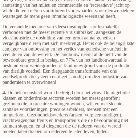
aantasting van het milieu en commerciële en ‘recreatieve’ jacht op
wilde dieren creëren voortdurend voorwaarden voor nieuwe ziekten
waartegen de mens geen immunologische weerstand heeft.
De versnelde toename van vleesconsumptie is onlosmakelijk
verbonden met de meest recente virusuitbraken, aangezien de
vleesindustrie de opsluiting van een groot aantal genetisch
vergelijkbare dieren met zich meebrengt. Het is ook de belangrijkste
aanjager van ontbossing en het verlies van genetische variëteit in
veel delen van de wereld: De landbouw neemt al de helft van de
bewoonbare grond in beslag, en 77% van het landbouwareaal is
bestemd voor weidegronden of landbouwgrond voor de productie
van dierlijk voedsel. Een diepgaande transformatie van ons
voedselproductiesysteem en dieet is nodig om deze industrie van
pandemieën te overwinnen!
4.
De hele mensheid wordt bedreigd door het virus. De uitgebuite
klassen en onderdrukte sectoren worden het meest getroffen:
gezinnen die in precaire woningen wonen, wijken met slechte
sanitaire voorzieningen, precaire arbeiders, mensen met een
hongerloon. Gezondheidswerkers (artsen, verpleegkundigen),
vrachtwagenchauffeurs en transporteurs die de bevoorrading niet
kunnen stoppen, en al diegenen die de raderen van de wereld
moeten laten draaien om iedereen te laten leven, lijden.