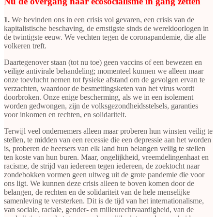
Nu de overgang naar ecosocialisme in gang zetten
1.
We bevinden ons in een crisis vol gevaren, een crisis van de
kapitalistische beschaving, de ernstigste sinds de wereldoorlogen in
de twintigste eeuw. We vechten tegen de coronapandemie, die alle
volkeren treft.
Daartegenover staan (tot nu toe) geen vaccins of een bewezen en
veilige antivirale behandeling; momenteel kunnen we alleen maar
onze toevlucht nemen tot fysieke afstand om de gevolgen ervan te
verzachten, waardoor de besmettingsketen van het virus wordt
doorbroken. Onze enige bescherming, als we in een isolement
worden gedwongen, zijn de volksgezondheidsstelsels, garanties
voor inkomen en rechten, en solidariteit.
Terwijl veel ondernemers alleen maar proberen hun winsten veilig te
stellen, te midden van een recessie die een depressie aan het worden
is, proberen de heersers van elk land hun belangen veilig te stellen
ten koste van hun buren. Maar, ongelijkheid, vreemdelingenhaat en
racisme, de strijd van iedereen tegen iedereen, de zoektocht naar
zondebokken vormen geen uitweg uit de grote pandemie die voor
ons ligt. We kunnen deze crisis alleen te boven komen door de
belangen, de rechten en de solidariteit van de hele menselijke
samenleving te versterken. Dit is de tijd van het internationalisme,
van sociale, raciale, gender- en milieurechtvaardigheid, van de