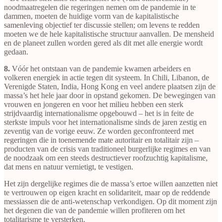
noodmaatregelen die regeringen nemen om de pandemie in te
dammen, moeten de huidige vorm van de kapitalistische
samenleving objectief ter discussie stellen; om levens te redden
moeten we de hele kapitalistische structuur aanvallen. De mensheid
en de planeet zullen worden gered als dit met alle energie wordt
gedaan.
8.
Vóór het ontstaan van de pandemie kwamen arbeiders en
volkeren energiek in actie tegen dit systeem. In Chili, Libanon, de
Verenigde Staten, India, Hong Kong en veel andere plaatsen zijn de
massa’s het hele jaar door in opstand gekomen. De bewegingen van
vrouwen en jongeren en voor het milieu hebben een sterk
strijdvaardig internationalisme opgebouwd – het is in feite de
sterkste impuls voor het internationalisme sinds de jaren zestig en
zeventig van de vorige eeuw. Ze worden geconfronteerd met
regeringen die in toenemende mate autoritair en totalitair zijn –
producten van de crisis van traditioneel burgerlijke regimes en van
de noodzaak om een steeds destructiever roofzuchtig kapitalisme,
dat mens en natuur vernietigt, te vestigen.
Het zijn dergelijke regimes die de massa’s ertoe willen aanzetten niet
te vertrouwen op eigen kracht en solidariteit, maar op de reddende
messiassen die de anti-wetenschap verkondigen. Op dit moment zijn
het degenen die van de pandemie willen profiteren om het
totalitarisme te versterken.