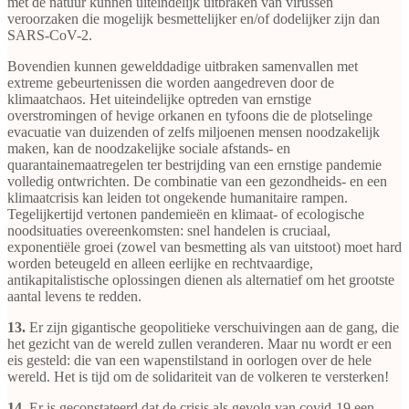
met de natuur kunnen uiteindelijk uitbraken van virussen
veroorzaken die mogelijk besmettelijker en/of dodelijker zijn dan
SARS-CoV-2.
Bovendien kunnen gewelddadige uitbraken samenvallen met
extreme gebeurtenissen die worden aangedreven door de
klimaatchaos. Het uiteindelijke optreden van ernstige
overstromingen of hevige orkanen en tyfoons die de plotselinge
evacuatie van duizenden of zelfs miljoenen mensen noodzakelijk
maken, kan de noodzakelijke sociale afstands- en
quarantainemaatregelen ter bestrijding van een ernstige pandemie
volledig ontwrichten. De combinatie van een gezondheids- en een
klimaatcrisis kan leiden tot ongekende humanitaire rampen.
Tegelijkertijd vertonen pandemieën en klimaat- of ecologische
noodsituaties overeenkomsten: snel handelen is cruciaal,
exponentiële groei (zowel van besmetting als van uitstoot) moet hard
worden beteugeld en alleen eerlijke en rechtvaardige,
antikapitalistische oplossingen dienen als alternatief om het grootste
aantal levens te redden.
13.
Er zijn gigantische geopolitieke verschuivingen aan de gang, die
het gezicht van de wereld zullen veranderen. Maar nu wordt er een
eis gesteld: die van een wapenstilstand in oorlogen over de hele
wereld. Het is tijd om de solidariteit van de volkeren te versterken!
14.
Er is geconstateerd dat de crisis als gevolg van covid-19 een