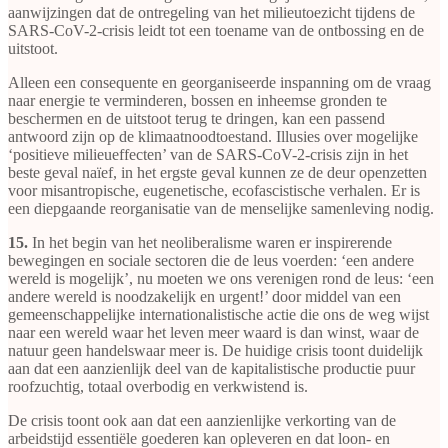
aanwijzingen dat de ontregeling van het milieutoezicht tijdens de
SARS-CoV-2-crisis leidt tot een toename van de ontbossing en de
uitstoot.
Alleen een consequente en georganiseerde inspanning om de vraag
naar energie te verminderen, bossen en inheemse gronden te
beschermen en de uitstoot terug te dringen, kan een passend
antwoord zijn op de klimaatnoodtoestand. Illusies over mogelijke
‘positieve milieueffecten’ van de SARS-CoV-2-crisis zijn in het
beste geval naïef, in het ergste geval kunnen ze de deur openzetten
voor misantropische, eugenetische, ecofascistische verhalen. Er is
een diepgaande reorganisatie van de menselijke samenleving nodig.
15.
In het begin van het neoliberalisme waren er inspirerende
bewegingen en sociale sectoren die de leus voerden: ‘een andere
wereld is mogelijk’, nu moeten we ons verenigen rond de leus: ‘een
andere wereld is noodzakelijk en urgent!’ door middel van een
gemeenschappelijke internationalistische actie die ons de weg wijst
naar een wereld waar het leven meer waard is dan winst, waar de
natuur geen handelswaar meer is. De huidige crisis toont duidelijk
aan dat een aanzienlijk deel van de kapitalistische productie puur
roofzuchtig, totaal overbodig en verkwistend is.
De crisis toont ook aan dat een aanzienlijke verkorting van de
arbeidstijd essentiële goederen kan opleveren en dat loon- en