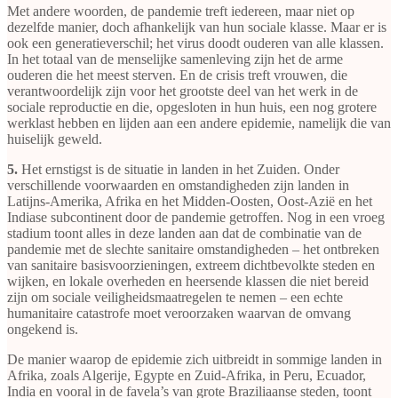
Met andere woorden, de pandemie treft iedereen, maar niet op
dezelfde manier, doch afhankelijk van hun sociale klasse. Maar er is
ook een generatieverschil; het virus doodt ouderen van alle klassen.
In het totaal van de menselijke samenleving zijn het de arme
ouderen die het meest sterven. En de crisis treft vrouwen, die
verantwoordelijk zijn voor het grootste deel van het werk in de
sociale reproductie en die, opgesloten in hun huis, een nog grotere
werklast hebben en lijden aan een andere epidemie, namelijk die van
huiselijk geweld.
5.
Het ernstigst is de situatie in landen in het Zuiden. Onder
verschillende voorwaarden en omstandigheden zijn landen in
Latijns-Amerika, Afrika en het Midden-Oosten, Oost-Azië en het
Indiase subcontinent door de pandemie getroffen. Nog in een vroeg
stadium toont alles in deze landen aan dat de combinatie van de
pandemie met de slechte sanitaire omstandigheden – het ontbreken
van sanitaire basisvoorzieningen, extreem dichtbevolkte steden en
wijken, en lokale overheden en heersende klassen die niet bereid
zijn om sociale veiligheidsmaatregelen te nemen – een echte
humanitaire catastrofe moet veroorzaken waarvan de omvang
ongekend is.
De manier waarop de epidemie zich uitbreidt in sommige landen in
Afrika, zoals Algerije, Egypte en Zuid-Afrika, in Peru, Ecuador,
India en vooral in de favela’s van grote Braziliaanse steden, toont