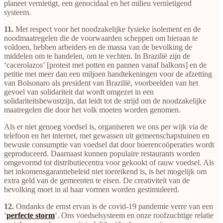
planeet vernietigt, een genocidaal en het milieu vernietigend
systeem.
11.
Met respect voor het noodzakelijke fysieke isolement en de
noodmaatregelen die de voorwaarden scheppen om hieraan te
voldoen, hebben arbeiders en de massa van de bevolking de
middelen om te handelen, om te vechten. In Brazilië zijn de
‘cacerolazos’ [protest met potten en pannen vanaf balkons] en de
petitie met meer dan een miljoen handtekeningen voor de afzetting
van Bolsonaro als president van Brazilië, voorbeelden van het
gevoel van solidariteit dat wordt omgezet in een
solidariteitsbewustzijn, dat leidt tot de strijd om de noodzakelijke
maatregelen die door het volk moeten worden genomen.
Als er niet genoeg voedsel is, organiseren we ons per wijk via de
telefoon en het internet, met gewassen uit gemeenschapstuinen en
bewuste consumptie van voedsel dat door boerencoöperaties wordt
geproduceerd. Daarnaast kunnen populaire restaurants worden
omgevormd tot distributiecentra voor gekookt of rauw voedsel. Als
het inkomensgarantiebeleid niet toereikend is, is het mogelijk om
extra geld van de gemeenten te eisen. De creativiteit van de
bevolking moet in al haar vormen worden gestimuleerd.
12.
Ondanks de ernst ervan is de covid-19 pandemie verre van een
‘
perfecte storm
‘. Ons voedselsysteem en onze roofzuchtige relatie