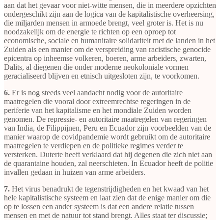
aan dat het gevaar voor niet-witte mensen, die in meerdere opzichten
ondergeschikt zijn aan de logica van de kapitalistische overheersing,
die miljarden mensen in armoede brengt, veel groter is. Het is nu
noodzakelijk om de energie te richten op een oproep tot
economische, sociale en humanitaire solidariteit met de landen in het
Zuiden als een manier om de verspreiding van racistische genocide
epicentra op inheemse volkeren, boeren, arme arbeiders, zwarten,
Dalits, al diegenen die onder moderne neokoloniale vormen
geracialiseerd blijven en etnisch uitgesloten zijn, te voorkomen.
6.
Er is nog steeds veel aandacht nodig voor de autoritaire
maatregelen die vooral door extreemrechtse regeringen in de
periferie van het kapitalisme en het mondiale Zuiden worden
genomen. De repressie- en autoritaire maatregelen van regeringen
van India, de Filippijnen, Peru en Ecuador zijn voorbeelden van de
manier waarop de covidpandemie wordt gebruikt om de autoritaire
maatregelen te verdiepen en de politieke regimes verder te
versterken. Duterte heeft verklaard dat hij degenen die zich niet aan
de quarantaine houden, zal neerschieten. In Ecuador heeft de politie
invallen gedaan in huizen van arme arbeiders.
7.
Het virus benadrukt de tegenstrijdigheden en het kwaad van het
hele kapitalistische systeem en laat zien dat de enige manier om die
op te lossen een ander systeem is dat een andere relatie tussen
mensen en met de natuur tot stand brengt. Alles staat ter discussie;