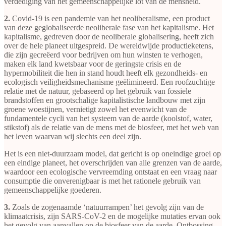
verdediging van het gemeenschappelijke lot van de mensheid.
2.
Covid-19 is een pandemie van het neoliberalisme, een product
van deze geglobaliseerde neoliberale fase van het kapitalisme. Het
kapitalisme, gedreven door de neoliberale globalisering, heeft zich
over de hele planeet uitgespreid. De wereldwijde productieketens,
die zijn gecreëerd voor bedrijven om hun winsten te verhogen,
maken elk land kwetsbaar voor de geringste crisis en de
hypermobiliteit die hen in stand houdt heeft elk gezondheids- en
ecologisch veiligheidsmechanisme geëlimineerd. Een roofzuchtige
relatie met de natuur, gebaseerd op het gebruik van fossiele
brandstoffen en grootschalige kapitalistische landbouw met zijn
groene woestijnen, vernietigt zowel het evenwicht van de
fundamentele cycli van het systeem van de aarde (koolstof, water,
stikstof) als de relatie van de mens met de biosfeer, met het web van
het leven waarvan wij slechts een deel zijn.
Het is een niet-duurzaam model, dat gericht is op oneindige groei op
een eindige planeet, het overschrijden van alle grenzen van de aarde,
waardoor een ecologische vervreemding ontstaat en een vraag naar
consumptie die onverenigbaar is met het rationele gebruik van
gemeenschappelijke goederen.
3.
Zoals de zogenaamde ‘natuurrampen’ het gevolg zijn van de
klimaatcrisis, zijn SARS-CoV-2 en de mogelijke mutaties ervan ook
het gevolg van aanvallen op de biosfeer van de aarde. Ontbossing,