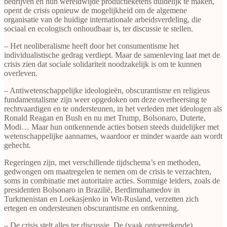
bedrijven en hun wereldwijde productieketens duidelijk te maken,
opent de crisis opnieuw de mogelijkheid om de algemene
organisatie van de huidige internationale arbeidsverdeling, die
sociaal en ecologisch onhoudbaar is, ter discussie te stellen.
– Het neoliberalisme heeft door het consumentisme het
individualistische gedrag verdiept. Maar de samenleving laat met de
crisis zien dat sociale solidariteit noodzakelijk is om te kunnen
overleven.
– Antiwetenschappelijke ideologieën, obscurantisme en religieus
fundamentalisme zijn weer opgedoken om deze overheersing te
rechtvaardigen en te ondersteunen, in het verleden met ideologen als
Ronald Reagan en Bush en nu met Trump, Bolsonaro, Duterte,
Modi… Maar hun ontkennende acties botsen steeds duidelijker met
wetenschappelijke aannames, waardoor er minder waarde aan wordt
gehecht.
Regeringen zijn, met verschillende tijdschema’s en methoden,
gedwongen om maatregelen te nemen om de crisis te verzachten,
soms in combinatie met autoritaire acties. Sommige leiders, zoals de
presidenten Bolsonaro in Brazilië, Berdimuhamedov in
Turkmenistan en Loekasjenko in Wit-Rusland, verzetten zich
ertegen en ondersteunen obscurantisme en ontkenning.
– De crisis stelt alles ter discussie. De (vaak ontoereikende)