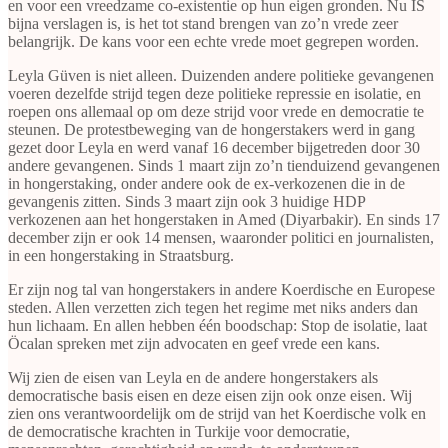
en voor een vreedzame co-existentie op hun eigen gronden. Nu IS
bijna verslagen is, is het tot stand brengen van zo’n vrede zeer
belangrijk. De kans voor een echte vrede moet gegrepen worden.
Leyla Güven is niet alleen. Duizenden andere politieke gevangenen
voeren dezelfde strijd tegen deze politieke repressie en isolatie, en
roepen ons allemaal op om deze strijd voor vrede en democratie te
steunen. De protestbeweging van de hongerstakers werd in gang
gezet door Leyla en werd vanaf 16 december bijgetreden door 30
andere gevangenen. Sinds 1 maart zijn zo’n tienduizend gevangenen
in hongerstaking, onder andere ook de ex-verkozenen die in de
gevangenis zitten. Sinds 3 maart zijn ook 3 huidige HDP
verkozenen aan het hongerstaken in Amed (Diyarbakir). En sinds 17
december zijn er ook 14 mensen, waaronder politici en journalisten,
in een hongerstaking in Straatsburg.
Er zijn nog tal van hongerstakers in andere Koerdische en Europese
steden. Allen verzetten zich tegen het regime met niks anders dan
hun lichaam. En allen hebben één boodschap: Stop de isolatie, laat
Öcalan spreken met zijn advocaten en geef vrede een kans.
Wij zien de eisen van Leyla en de andere hongerstakers als
democratische basis eisen en deze eisen zijn ook onze eisen. Wij
zien ons verantwoordelijk om de strijd van het Koerdische volk en
de democratische krachten in Turkije voor democratie,