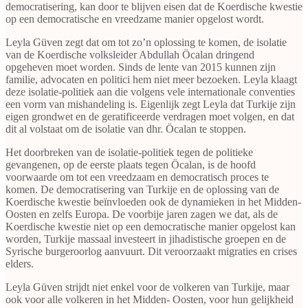
democratisering, kan door te blijven eisen dat de Koerdische kwestie
op een democratische en vreedzame manier opgelost wordt.
Leyla Güven zegt dat om tot zo’n oplossing te komen, de isolatie
van de Koerdische volksleider Abdullah Öcalan dringend
opgeheven moet worden. Sinds de lente van 2015 kunnen zijn
familie, advocaten en politici hem niet meer bezoeken. Leyla klaagt
deze isolatie-politiek aan die volgens vele internationale conventies
een vorm van mishandeling is. Eigenlijk zegt Leyla dat Turkije zijn
eigen grondwet en de geratificeerde verdragen moet volgen, en dat
dit al volstaat om de isolatie van dhr. Öcalan te stoppen.
Het doorbreken van de isolatie-politiek tegen de politieke
gevangenen, op de eerste plaats tegen Öcalan, is de hoofd
voorwaarde om tot een vreedzaam en democratisch proces te
komen. De democratisering van Turkije en de oplossing van de
Koerdische kwestie beïnvloeden ook de dynamieken in het Midden-
Oosten en zelfs Europa. De voorbije jaren zagen we dat, als de
Koerdische kwestie niet op een democratische manier opgelost kan
worden, Turkije massaal investeert in jihadistische groepen en de
Syrische burgeroorlog aanvuurt. Dit veroorzaakt migraties en crises
elders.
Leyla Güven strijdt niet enkel voor de volkeren van Turkije, maar
ook voor alle volkeren in het Midden- Oosten, voor hun gelijkheid