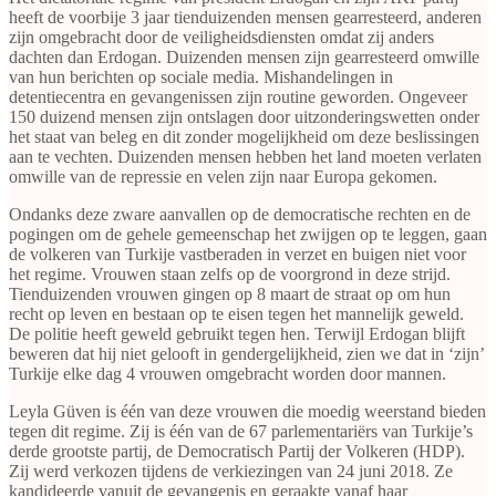
heeft de voorbije 3 jaar tienduizenden mensen gearresteerd, anderen
zijn omgebracht door de veiligheidsdiensten omdat zij anders
dachten dan Erdogan. Duizenden mensen zijn gearresteerd omwille
van hun berichten op sociale media. Mishandelingen in
detentiecentra en gevangenissen zijn routine geworden. Ongeveer
150 duizend mensen zijn ontslagen door uitzonderingswetten onder
het staat van beleg en dit zonder mogelijkheid om deze beslissingen
aan te vechten. Duizenden mensen hebben het land moeten verlaten
omwille van de repressie en velen zijn naar Europa gekomen.
Ondanks deze zware aanvallen op de democratische rechten en de
pogingen om de gehele gemeenschap het zwijgen op te leggen, gaan
de volkeren van Turkije vastberaden in verzet en buigen niet voor
het regime. Vrouwen staan zelfs op de voorgrond in deze strijd.
Tienduizenden vrouwen gingen op 8 maart de straat op om hun
recht op leven en bestaan op te eisen tegen het mannelijk geweld.
De politie heeft geweld gebruikt tegen hen. Terwijl Erdogan blijft
beweren dat hij niet gelooft in gendergelijkheid, zien we dat in ‘zijn’
Turkije elke dag 4 vrouwen omgebracht worden door mannen.
Leyla Güven is één van deze vrouwen die moedig weerstand bieden
tegen dit regime. Zij is één van de 67 parlementariërs van Turkije’s
derde grootste partij, de Democratisch Partij der Volkeren (HDP).
Zij werd verkozen tijdens de verkiezingen van 24 juni 2018. Ze
kandideerde vanuit de gevangenis en geraakte vanaf haar