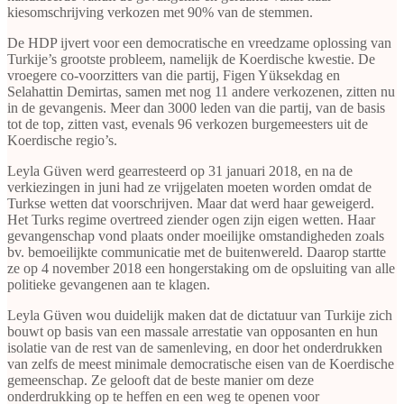
kiesomschrijving verkozen met 90% van de stemmen.
De HDP ijvert voor een democratische en vreedzame oplossing van
Turkije’s grootste probleem, namelijk de Koerdische kwestie. De
vroegere co-voorzitters van die partij, Figen Yüksekdag en
Selahattin Demirtas, samen met nog 11 andere verkozenen, zitten nu
in de gevangenis. Meer dan 3000 leden van die partij, van de basis
tot de top, zitten vast, evenals 96 verkozen burgemeesters uit de
Koerdische regio’s.
Leyla Güven werd gearresteerd op 31 januari 2018, en na de
verkiezingen in juni had ze vrijgelaten moeten worden omdat de
Turkse wetten dat voorschrijven. Maar dat werd haar geweigerd.
Het Turks regime overtreed ziender ogen zijn eigen wetten. Haar
gevangenschap vond plaats onder moeilijke omstandigheden zoals
bv. bemoeilijkte communicatie met de buitenwereld. Daarop startte
ze op 4 november 2018 een hongerstaking om de opsluiting van alle
politieke gevangenen aan te klagen.
Leyla Güven wou duidelijk maken dat de dictatuur van Turkije zich
bouwt op basis van een massale arrestatie van opposanten en hun
isolatie van de rest van de samenleving, en door het onderdrukken
van zelfs de meest minimale democratische eisen van de Koerdische
gemeenschap. Ze gelooft dat de beste manier om deze
onderdrukking op te heffen en een weg te openen voor