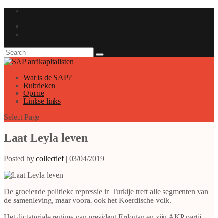
GAUCHE ANTICAPITALISTE
Wat is de SAP?
Rubrieken
Opinie
Linkse links
Select Page
Laat Leyla leven
Posted by
collectief
|
03/04/2019
De groeiende politieke repressie in Turkije treft alle segmenten van
de samenleving, maar vooral ook het Koerdische volk.
Het dictatoriale regime van president Erdogan en zijn AKP partij