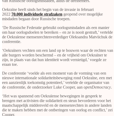
van Russische oorlogsmisdaden, aldus de deelnemers.
Oekraïne heeft sinds het begin van de invasie in februari
2022
70.000 individuele strafzaken
geopend over mogelijke
misdaden begaan door Russische troepen.
‘De Russische Federatie gebruikt oorlogsmisdaden als een manier
om haar oorlogsdoelen te bereiken ‒ en ze is nooit gestraft,’ vertelde
de Oekraïense mensenrechtenverdediger Oleksandra Matviichuk de
conferentie.
‘Oekraïners vechten om een land op te bouwen waar de rechten van
alle burgers worden beschermd ‒ en de vrijheid om Oekraïner te
zijn, in plaats van dat hun identiteit wordt vernietigd,’ voegde ze
eraan toe.
De conferentie ‘voelde als een moment van de vorming van een
nieuwe internationale solidariteitsbeweging rond Oekraïne, een met
een aanzienlijk toekomstig potentieel,’ vertelde de organisator van
de conferentie, de onderzoeker Luke Cooper, aan o
penDemocracy
.
‘Het was spannend om Oekraïense bewegingen in gesprek te
brengen met activisten die solidariteit en steun bevorderen voor het
maatschappelijk middenveld en de mensenrechten in andere landen
die te maken hebben met de ontberingen van oorlog en conflict,’ zei
Cooper.