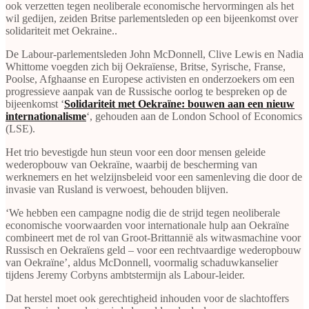
ook verzetten tegen neoliberale economische hervormingen als het
wil gedijen, zeiden Britse parlementsleden op een bijeenkomst over
solidariteit met Oekraine..
De Labour-parlementsleden John McDonnell, Clive Lewis en Nadia
Whittome voegden zich bij Oekraïense, Britse, Syrische, Franse,
Poolse, Afghaanse en Europese activisten en onderzoekers om een
progressieve aanpak van de Russische oorlog te bespreken op de
bijeenkomst ‘
Solidariteit met Oekraïne: bouwen aan een nieuw
internationalisme
‘, gehouden aan de London School of Economics
(LSE).
Het trio bevestigde hun steun voor een door mensen geleide
wederopbouw van Oekraïne, waarbij de bescherming van
werknemers en het welzijnsbeleid voor een samenleving die door de
invasie van Rusland is verwoest, behouden blijven.
‘We hebben een campagne nodig die de strijd tegen neoliberale
economische voorwaarden voor internationale hulp aan Oekraïne
combineert met de rol van Groot-Brittannië als witwasmachine voor
Russisch en Oekraïens geld ‒ voor een rechtvaardige wederopbouw
van Oekraïne’, aldus McDonnell, voormalig schaduwkanselier
tijdens Jeremy Corbyns ambtstermijn als Labour-leider.
Dat herstel moet ook gerechtigheid inhouden voor de slachtoffers