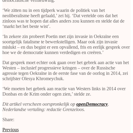
democratische vernieuwing.
‘We zitten nu in een tijdperk waarin de politiek van het
neoliberalisme heeft gefaald,’ zei hij. ‘Dat vertelde ons dat het
zinloos was te hopen dat alles anders zou kunnen en stelde dat de
‘markt het het beste wist’.
‘In zekere zin probeert Poetin met zijn invasie in Oekraïne een
soortgelijk fatalisme te bewerkstelligen. Maar ook zijn invasie
mislukt ‒ en dus begint er een opvallend, fris en eerlijk gesprek over
hoe we de democratie kunnen verdedigen en creëren.’
Dat gesprek moet echter ook gaan over het gebrek aan actie van het
Westen ‒ inclusief progressieve kringen ‒ over de Russische
agressie tegen Oekraïne in de eerste fase van de oorlog in 2014, zei
schrijfster Olesya Khromeychuk.
‘We moeten het gebrek aan reactie van Westers links in 2014 over
Donbas en de Krim onder ogen zien,’ stelde ze.
Dit artikel verscheen oorspronkelijk op
o
penDemocracy
.
Nederlandse vertaling: redactie Grenzeloos.
Share:
Previous