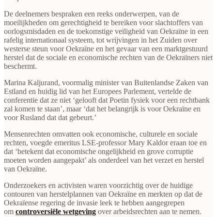
De deelnemers bespraken een reeks onderwerpen, van de
moeilijkheden om gerechtigheid te bereiken voor slachtoffers van
oorlogsmisdaden en de toekomstige veiligheid van Oekraïne in een
rafelig internationaal systeem, tot wrijvingen in het Zuiden over
westerse steun voor Oekraïne en het gevaar van een marktgestuurd
herstel dat de sociale en economische rechten van de Oekraïners niet
beschermt.
Marina Kaljurand, voormalig minister van Buitenlandse Zaken van
Estland en huidig lid van het Europees Parlement, vertelde de
conferentie dat ze niet ‘gelooft dat Poetin fysiek voor een rechtbank
zal komen te staan’, maar ‘dat het belangrijk is voor Oekraïne en
voor Rusland dat dat gebeurt.’
Mensenrechten omvatten ook economische, culturele en sociale
rechten, voegde emeritus LSE-professor Mary Kaldor eraan toe en
dat ‘betekent dat economische ongelijkheid en grove corruptie
moeten worden aangepakt’ als onderdeel van het verzet en herstel
van Oekraïne.
Onderzoekers en activisten waren voorzichtig over de huidige
contouren van herstelplannen van Oekraïne en merkten op dat de
Oekraïense regering de invasie leek te hebben aangegrepen
om
controversiële wetgeving
over arbeidsrechten aan te nemen.