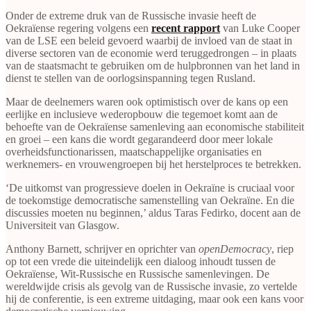
Onder de extreme druk van de Russische invasie heeft de
Oekraïense regering volgens een
recent rapport
van Luke Cooper
van de LSE een beleid gevoerd waarbij de invloed van de staat in
diverse sectoren van de economie werd teruggedrongen ‒ in plaats
van de staatsmacht te gebruiken om de hulpbronnen van het land in
dienst te stellen van de oorlogsinspanning tegen Rusland.
Maar de deelnemers waren ook optimistisch over de kans op een
eerlijke en inclusieve wederopbouw die tegemoet komt aan de
behoefte van de Oekraïense samenleving aan economische stabiliteit
en groei ‒ een kans die wordt gegarandeerd door meer lokale
overheidsfunctionarissen, maatschappelijke organisaties en
werknemers- en vrouwengroepen bij het herstelproces te betrekken.
‘De uitkomst van progressieve doelen in Oekraïne is cruciaal voor
de toekomstige democratische samenstelling van Oekraïne. En die
discussies moeten nu beginnen,’ aldus Taras Fedirko, docent aan de
Universiteit van Glasgow.
Anthony Barnett, schrijver en oprichter van
openDemocracy
, riep
op tot een vrede die uiteindelijk een dialoog inhoudt tussen de
Oekraïense, Wit-Russische en Russische samenlevingen. De
wereldwijde crisis als gevolg van de Russische invasie, zo vertelde
hij de conferentie, is een extreme uitdaging, maar ook een kans voor