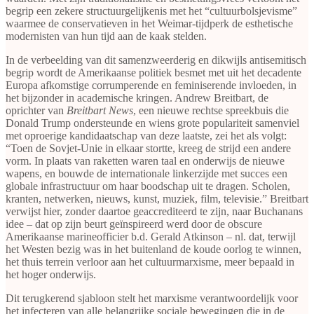
begrip een zekere structuurgelijkenis met het “cultuurbolsjevisme”
waarmee de conservatieven in het Weimar-tijdperk de esthetische
modernisten van hun tijd aan de kaak stelden.
In de verbeelding van dit samenzweerderig en dikwijls antisemitisch
begrip wordt de Amerikaanse politiek besmet met uit het decadente
Europa afkomstige corrumperende en feminiserende invloeden, in
het bijzonder in academische kringen. Andrew Breitbart, de
oprichter van
Breitbart News
, een nieuwe rechtse spreekbuis die
Donald Trump ondersteunde en wiens grote populariteit samenviel
met oproerige kandidaatschap van deze laatste, zei het als volgt:
“Toen de Sovjet-Unie in elkaar stortte, kreeg de strijd een andere
vorm. In plaats van raketten waren taal en onderwijs de nieuwe
wapens, en bouwde de internationale linkerzijde met succes een
globale infrastructuur om haar boodschap uit te dragen. Scholen,
kranten, netwerken, nieuws, kunst, muziek, film, televisie.” Breitbart
verwijst hier, zonder daartoe geaccrediteerd te zijn, naar Buchanans
idee – dat op zijn beurt geïnspireerd werd door de obscure
Amerikaanse marineofficier b.d. Gerald Atkinson – nl. dat, terwijl
het Westen bezig was in het buitenland de koude oorlog te winnen,
het thuis terrein verloor aan het cultuurmarxisme, meer bepaald in
het hoger onderwijs.
Dit terugkerend sjabloon stelt het marxisme verantwoordelijk voor
het infecteren van alle belangrijke sociale bewegingen die in de