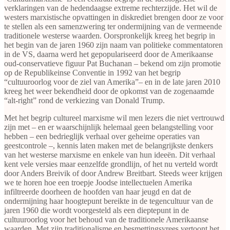
verklaringen van de hedendaagse extreme rechterzijde. Het wil de
westers marxistische opvattingen in diskrediet brengen door ze voor
te stellen als een samenzwering ter ondermijning van de vermeende
traditionele westerse waarden. Oorspronkelijk kreeg het begrip in
het begin van de jaren 1960 zijn naam van politieke commentatoren
in de VS, daarna werd het gepopulariseerd door de Amerikaanse
oud-conservatieve figuur Pat Buchanan – bekend om zijn promotie
op de Republikeinse Conventie in 1992 van het begrip
“cultuuroorlog voor de ziel van Amerika”– en in de late jaren 2010
kreeg het weer bekendheid door de opkomst van de zogenaamde
“alt-right” rond de verkiezing van Donald Trump.
Met het begrip cultureel marxisme wil men lezers die niet vertrouwd
zijn met – en er waarschijnlijk helemaal geen belangstelling voor
hebben – een bedrieglijk verhaal over geheime operaties van
geestcontrole –, kennis laten maken met de belangrijkste denkers
van het westerse marxisme en enkele van hun ideeën. Dit verhaal
kent vele versies maar eenzelfde grondlijn, of het nu verteld wordt
door Anders Breivik of door Andrew Breitbart. Steeds weer krijgen
we te horen hoe een troepje Joodse intellectuelen Amerika
infiltreerde doorheen de hoofden van haar jeugd en dat de
ondermijning haar hoogtepunt bereikte in de tegencultuur van de
jaren 1960 die wordt voorgesteld als een dieptepunt in de
cultuuroorlog voor het behoud van de traditionele Amerikaanse
waarden. Met zijn traditionalisme en besmettingsvrees vertoont het