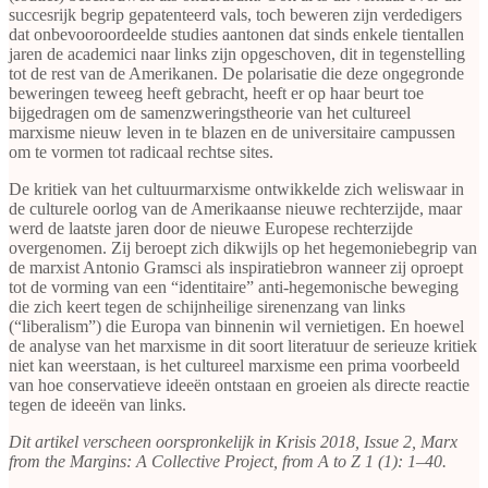
succesrijk begrip gepatenteerd vals, toch beweren zijn verdedigers
dat onbevooroordeelde studies aantonen dat sinds enkele tientallen
jaren de academici naar links zijn opgeschoven, dit in tegenstelling
tot de rest van de Amerikanen. De polarisatie die deze ongegronde
beweringen teweeg heeft gebracht, heeft er op haar beurt toe
bijgedragen om de samenzweringstheorie van het cultureel
marxisme nieuw leven in te blazen en de universitaire campussen
om te vormen tot radicaal rechtse sites.
De kritiek van het cultuurmarxisme ontwikkelde zich weliswaar in
de culturele oorlog van de Amerikaanse nieuwe rechterzijde, maar
werd de laatste jaren door de nieuwe Europese rechterzijde
overgenomen. Zij beroept zich dikwijls op het hegemoniebegrip van
de marxist Antonio Gramsci als inspiratiebron wanneer zij oproept
tot de vorming van een “identitaire” anti-hegemonische beweging
die zich keert tegen de schijnheilige sirenenzang van links
(“liberalism”) die Europa van binnenin wil vernietigen. En hoewel
de analyse van het marxisme in dit soort literatuur de serieuze kritiek
niet kan weerstaan, is het cultureel marxisme een prima voorbeeld
van hoe conservatieve ideeën ontstaan en groeien als directe reactie
tegen de ideeën van links.
Dit artikel verscheen oorspronkelijk in Krisis 2018, Issue 2, Marx
from the Margins: A Collective Project, from A to Z 1 (1): 1–40.