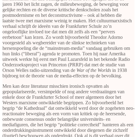
jaren 1960 het licht zagen, de milieubeweging, de beweging voor
gelijke rechten en de diverse kritische denkscholen zoals het
postmodernisme en het deconstructivisme – ook al hebben die
laatste twee met marxisme weinig te maken. Het cultuurmarxistisch
verhaal schrijft de ideeën van de Frankfurter Schule zo’n
ongelooflijke invloed toe dat men dit zelfs als een “pervers
eerbetoon” kan lezen. Zo wordt bijvoorbeeld Theodor Adorno
voorgesteld als wegbereider van de slinkse technieken van
hersenspoeling die de “mainstream-media” vandaag gebruiken om
hun links (“liberal”) agenda te promoten. Toen hij naar Amerika
uitweek werkte hij eerst met Paul Lazarsfeld in het bekende Radio
Onderzoeksproject van Princeton (PRRP) dat met de studie van
Orson Welles radio-uitzending van de
War of the Worlds
in 1938
bijdroeg tot de theorie van de media-effecten op de bevolking.
Men kan deze literatuur misschien ironisch opvatten als
gepopulariseerde, versimpelde of nog andere verdraaiingen van
enkele door de Frankfurter School of meer algemeen door het
Westers marxisme ontwikkelde begrippen. Zo bijvoorbeeld het
begrip “de Kathedraal” dat ontwikkeld werd door de zogeheten neo-
reactionaire beweging als een vorm van kritiek op de heersende,
onbewuste consensus onder belangrijke universiteits- en
mediafiguren, die het begrip “politieke correctheid” hanteren als een
onderdrukkingsinstrument ontwikkeld door diegenen die zichzelf
(foutief) beschouwen als onderdrukt. Ook al is dit verhaal over dit