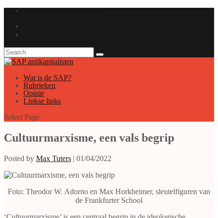
GAUCHE ANTICAPITALISTE
Wat is de SAP?
Rubrieken
Opinie
Linkse links
Select Page
Cultuurmarxisme, een vals begrip
Posted by
Max Tuters
|
01/04/2022
Foto: Theodor W. Adorno en Max Horkheimer, sleutelfiguren van
de Frankfurter School
‘Cultuurmarxisme’ is een centraal begrip in de ideologische