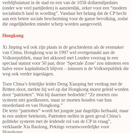
verblijfsstatuut in de stad en een van de 1058 dollarmiljardairs
(onder wie veel partijleden) is aanzienlijk, zeker voor een “modern
socialistisch land in wording”. Vandaar het belang dat de CP hecht
aan een betere sociale bescherming voor de ganse bevolking, zodat
die ongelijkheden minder scherp worden aangevoeld.
Hongkong
Xi Jinping wil ook zijn plaats in de geschiedenis als de eenmaker
van China. Hongkong was in 1997 wel overgemaakt aan de
Volksrepubliek, maar het akkoord met Londen voorzag in een
speciaal statuut voor 50 jaar, deze ‘Speciale Zone’ zou minstens een
halve eeuw kapitalistisch blijven – intussen is de Volksrepubliek die
weg ook verder ingeslagen.
Toen China’s feitelijke leider Deng Xiaoping het verdrag met de
Britten sloot, merkte hij wel op dat Hongkong moest geleid worden
door “patriotten”. Wat hij daarmee bedoelde? “Ze moeten ons
systeem niet goedkeuren, maar ze moeten houden van hun
moederland en van Hongkong.”
De term “patriotten” wordt het jongste jaar dagelijks herhaald, maar
in een andere betekenis. Patriotten stellen in geen geval China’s
politieke systeem met de leidende rol van de CP in vraag”,
verklaarde Xia Baolong, Pekings verantwoordelijke voor
Hongkong.