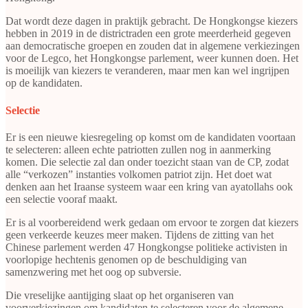
Dat wordt deze dagen in praktijk gebracht. De Hongkongse kiezers
hebben in 2019 in de districtraden een grote meerderheid gegeven
aan democratische groepen en zouden dat in algemene verkiezingen
voor de Legco, het Hongkongse parlement, weer kunnen doen. Het
is moeilijk van kiezers te veranderen, maar men kan wel ingrijpen
op de kandidaten.
Selectie
Er is een nieuwe kiesregeling op komst om de kandidaten voortaan
te selecteren: alleen echte patriotten zullen nog in aanmerking
komen. Die selectie zal dan onder toezicht staan van de CP, zodat
alle “verkozen” instanties volkomen patriot zijn. Het doet wat
denken aan het Iraanse systeem waar een kring van ayatollahs ook
een selectie vooraf maakt.
Er is al voorbereidend werk gedaan om ervoor te zorgen dat kiezers
geen verkeerde keuzes meer maken. Tijdens de zitting van het
Chinese parlement werden 47 Hongkongse politieke activisten in
voorlopige hechtenis genomen op de beschuldiging van
samenzwering met het oog op subversie.
Die vreselijke aantijging slaat op het organiseren van
voorverkiezingen om kandidaten te selecteren voor de algemene