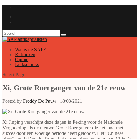
GAUCHE ANTICAPITALISTE
Wat is de SAP?
Rubrieken
Opinie
Linkse links
Select Page
Xi, Grote Roerganger van de 21e eeuw
Posted by
Freddy De Pauw
|
18/03/2021
X
i Jinping verschijnt deze dagen in Peking voor de Nationale
Vergadering als de nieuwe Grote Roerganger die het land met
succes door een woelige periode heeft geloodst. Het “Chinese
virus”, zoals Donald Trump het coronavirus noemde, had China’s