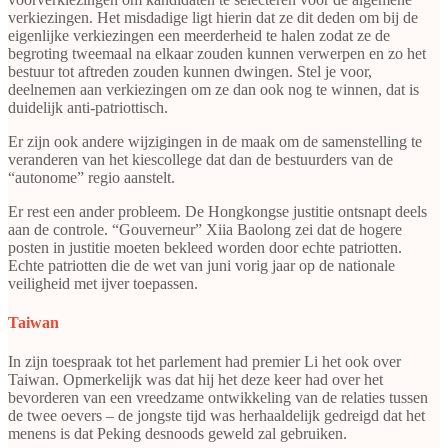
verkiezingen. Het misdadige ligt hierin dat ze dit deden om bij de
eigenlijke verkiezingen een meerderheid te halen zodat ze de
begroting tweemaal na elkaar zouden kunnen verwerpen en zo het
bestuur tot aftreden zouden kunnen dwingen. Stel je voor,
deelnemen aan verkiezingen om ze dan ook nog te winnen, dat is
duidelijk anti-patriottisch.
Er zijn ook andere wijzigingen in de maak om de samenstelling te
veranderen van het kiescollege dat dan de bestuurders van de
“autonome” regio aanstelt.
Er rest een ander probleem. De Hongkongse justitie ontsnapt deels
aan de controle. “Gouverneur” Xiia Baolong zei dat de hogere
posten in justitie moeten bekleed worden door echte patriotten.
Echte patriotten die de wet van juni vorig jaar op de nationale
veiligheid met ijver toepassen.
Taiwan
In zijn toespraak tot het parlement had premier Li het ook over
Taiwan. Opmerkelijk was dat hij het deze keer had over het
bevorderen van een vreedzame ontwikkeling van de relaties tussen
de twee oevers – de jongste tijd was herhaaldelijk gedreigd dat het
menens is dat Peking desnoods geweld zal gebruiken.