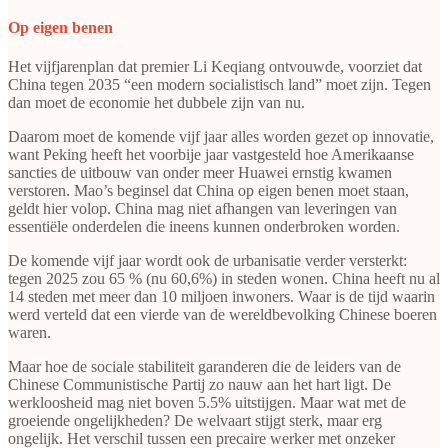
Op eigen benen
Het vijfjarenplan dat premier Li Keqiang ontvouwde, voorziet dat
China tegen 2035 “een modern socialistisch land” moet zijn. Tegen
dan moet de economie het dubbele zijn van nu.
Daarom moet de komende vijf jaar alles worden gezet op innovatie,
want Peking heeft het voorbije jaar vastgesteld hoe Amerikaanse
sancties de uitbouw van onder meer Huawei ernstig kwamen
verstoren. Mao’s beginsel dat China op eigen benen moet staan,
geldt hier volop. China mag niet afhangen van leveringen van
essentiële onderdelen die ineens kunnen onderbroken worden.
De komende vijf jaar wordt ook de urbanisatie verder versterkt:
tegen 2025 zou 65 % (nu 60,6%) in steden wonen. China heeft nu al
14 steden met meer dan 10 miljoen inwoners. Waar is de tijd waarin
werd verteld dat een vierde van de wereldbevolking Chinese boeren
waren.
Maar hoe de sociale stabiliteit garanderen die de leiders van de
Chinese Communistische Partij zo nauw aan het hart ligt. De
werkloosheid mag niet boven 5.5% uitstijgen. Maar wat met de
groeiende ongelijkheden? De welvaart stijgt sterk, maar erg
ongelijk. Het verschil tussen een precaire werker met onzeker