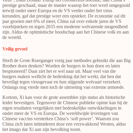
prestige geschaad, maar de manier waarop het roer werd omgegooid
terwijl onder meer Europa en de VS verder onder het virus
kreunden, gaf dat prestige weer een opsteker. De economie zal dit
jaar groeien met 6% of meer, China zal over enkele jaren de VS
voorbijsteken en tegen 2035 een moderne welvarende mogendheid
zijn. Aldus de optimistische boodschap aan het Chinese volk en aan
de wereld.
Veilig gevoel
Heeft de Grote Roerganger vorig jaar methodes gebruikt die aan Big
Brother doen denken? Worden de burgers in hun doen en laten
bespioneerd? Daar ziet het er wel naar uit. Maar veel van die
burgers maken wellicht de bedenking dat het werkt, dat hen dat
beveiligt tegen virusgevaar en hun stijgende welvaart verzekert.
Onlangs nog vierde men toch de uitroeiing van extreme armoede.
Kortom, Xi kan voor de grote assemblee zijn status als historische
leider bevestigen. Tegenover de Chinese publieke opinie kan hij de
eigen resultaten vergelijken met bedenkelijke ontwikkelingen in
onder meer de VS en Europa. De wereldwijde leveringen van
Chinese vaccins versterken China’s ‘soft power’. Waarom zou
China zich laten intimideren door een verzwakkend Westen, aldus
het imago dat Xi aan zijn bevolking toont.