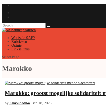
GAUCHE ANTICAPITALISTE
Wat is de SAP?
Rubrieken
Opinie
Linkse links
Select Page
Marokko
Marokko: grootst mogelijke solidariteit m
by
Almounadil-a
|
sep 18, 2023