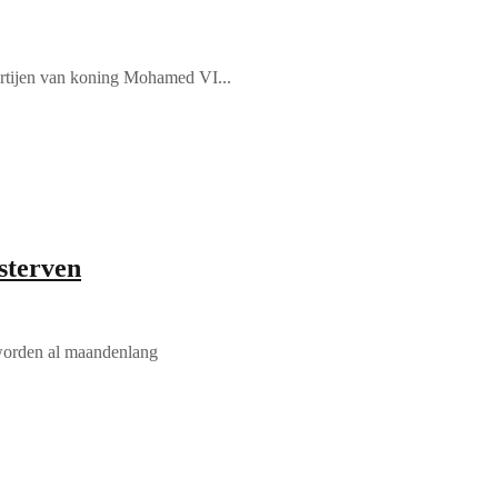
partijen van koning Mohamed VI...
 sterven
worden al maandenlang