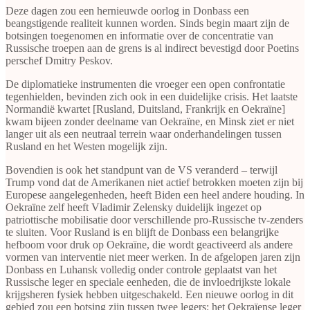
Deze dagen zou een hernieuwde oorlog in Donbass een
beangstigende realiteit kunnen worden. Sinds begin maart zijn de
botsingen toegenomen en informatie over de concentratie van
Russische troepen aan de grens is al indirect bevestigd door Poetins
perschef Dmitry Peskov.
De diplomatieke instrumenten die vroeger een open confrontatie
tegenhielden, bevinden zich ook in een duidelijke crisis. Het laatste
Normandië kwartet [Rusland, Duitsland, Frankrijk en Oekraïne]
kwam bijeen zonder deelname van Oekraïne, en Minsk ziet er niet
langer uit als een neutraal terrein waar onderhandelingen tussen
Rusland en het Westen mogelijk zijn.
Bovendien is ook het standpunt van de VS veranderd – terwijl
Trump vond dat de Amerikanen niet actief betrokken moeten zijn bij
Europese aangelegenheden, heeft Biden een heel andere houding. In
Oekraïne zelf heeft Vladimir Zelensky duidelijk ingezet op
patriottische mobilisatie door verschillende pro-Russische tv-zenders
te sluiten. Voor Rusland is en blijft de Donbass een belangrijke
hefboom voor druk op Oekraïne, die wordt geactiveerd als andere
vormen van interventie niet meer werken. In de afgelopen jaren zijn
Donbass en Luhansk volledig onder controle geplaatst van het
Russische leger en speciale eenheden, die de invloedrijkste lokale
krijgsheren fysiek hebben uitgeschakeld. Een nieuwe oorlog in dit
gebied zou een botsing zijn tussen twee legers: het Oekraïense leger