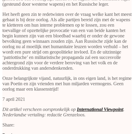
(gesteund door westerse wapens) en het Russische leger.
Het heeft geen zin te redetwisten over de vraag welke kant het meest
gebaat is bij deze oorlog. Als alle partijen bereid zijn met de wapens
te kletteren om hun interne problemen op te lossen, zou een
toevallige of opzettelijke provocatie van een van beide kanten het
begin kunnen zijn van een bloedbad waarbij er onder de gewone
bevolking geen winnaars zouden zijn. Aan Russische zijde kan de
oorlog nu al moeilijk met humanitaire leuzen worden verhuld – het
wordt een pure strijd om geopolitieke invloed. En de uitzinnige
‘patriottische’ en militaristische propaganda zal een succesvolle
achtergrond zijn voor de verdere beroving van het volk en de
onderdrukking van andersdenkenden.
Onze belangrijkste vijand, natuurlijk, in ons eigen land, is het regime
van Poetin en zijn vrienden met hun miljarden vermogens. Geen
oorlog maar een klassenstrijd!
7 april 2021
Dit artikel verscheen oorspronkelijk op
International Viewpoint
.
Nederlandse vertaling: redactie Grenzeloos.
Share: