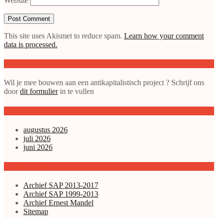
Website
This site uses Akismet to reduce spam.
Learn how your comment
data is processed.
Doe mee met de SAP
Wil je mee bouwen aan een antikapitalistisch project ? Schrijf ons
door
dit formulier
in te vullen
gepubliceerde artikelen
augustus 2026
juli 2026
juni 2026
Archieven enz.
Archief SAP 2013-2017
Archief SAP 1999-2013
Archief Ernest Mandel
Sitemap