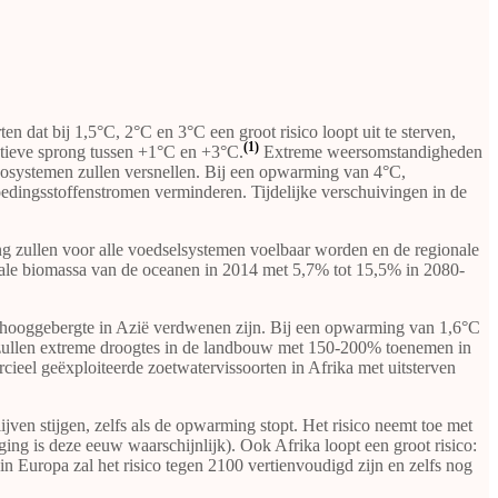
n dat bij 1,5°C, 2°C en 3°C een groot risico loopt uit te sterven,
(1)
atieve sprong tussen +1°C en +3°C.
Extreme weersomstandigheden
cosystemen zullen versnellen. Bij een opwarming van 4°C,
edingsstoffenstromen verminderen. Tijdelijke verschuivingen in de
 zullen voor alle voedselsystemen voelbaar worden en de regionale
diale biomassa van de oceanen in 2014 met 5,7% tot 15,5% in 2080-
n hooggebergte in Azië verdwenen zijn. Bij een opwarming van 1,6°C
zullen extreme droogtes in de landbouw met 150-200% toenemen in
el geëxploiteerde zoetwatervissoorten in Afrika met uitsterven
jven stijgen, zelfs als de opwarming stopt. Het risico neemt toe met
jging is deze eeuw waarschijnlijk). Ook Afrika loopt een groot risico:
n Europa zal het risico tegen 2100 vertienvoudigd zijn en zelfs nog