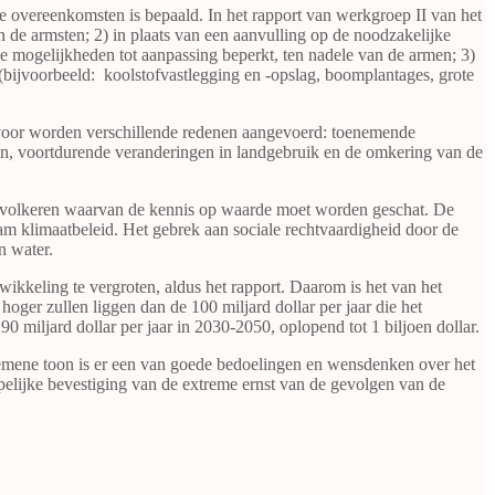
le overeenkomsten is bepaald. In het rapport van werkgroep II van het
 de armsten; 2) in plaats van een aanvulling op de noodzakelijke
de mogelijkheden tot aanpassing beperkt, ten nadele van de armen; 3)
 (bijvoorbeeld: koolstofvastlegging en -opslag, boomplantages, grote
aarvoor worden verschillende redenen aangevoerd: toenemende
en, voortdurende veranderingen in landgebruik en de omkering van de
mse volkeren waarvan de kennis op waarde moet worden geschat. De
m klimaatbeleid. Het gebrek aan sociale rechtvaardigheid door de
n water.
kkeling te vergroten, aldus het rapport. Daarom is het van het
ger zullen liggen dan de 100 miljard dollar per jaar die het
miljard dollar per jaar in 2030-2050, oplopend tot 1 biljoen dollar.
algemene toon is er een van goede bedoelingen en wensdenken over het
ppelijke bevestiging van de extreme ernst van de gevolgen van de