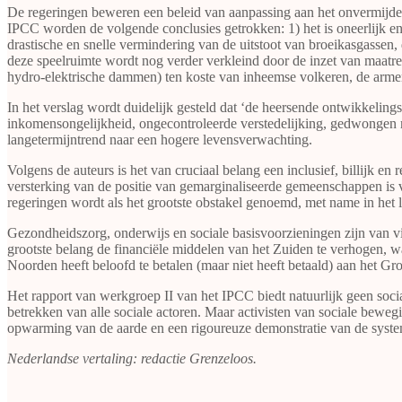
De regeringen beweren een beleid van aanpassing aan het onvermijdeli
IPCC worden de volgende conclusies getrokken: 1) het is oneerlijk en
drastische en snelle vermindering van de uitstoot van broeikasgassen,
deze speelruimte wordt nog verder verkleind door de inzet van maatreg
hydro-elektrische dammen) ten koste van inheemse volkeren, de arm
In het verslag wordt duidelijk gesteld dat ‘de heersende ontwikkelin
inkomensongelijkheid, ongecontroleerde verstedelijking, gedwongen 
langetermijntrend naar een hogere levensverwachting.
Volgens de auteurs is het van cruciaal belang een inclusief, billijk
versterking van de positie van gemarginaliseerde gemeenschappen is 
regeringen wordt als het grootste obstakel genoemd, met name in het 
Gezondheidszorg, onderwijs en sociale basisvoorzieningen zijn van v
grootste belang de financiële middelen van het Zuiden te verhogen, w
Noorden heeft beloofd te betalen (maar niet heeft betaald) aan het G
Het rapport van werkgroep II van het IPCC biedt natuurlijk geen socia
betrekken van alle sociale actoren. Maar activisten van sociale bewe
opwarming van de aarde en een rigoureuze demonstratie van de system
Nederlandse vertaling: redactie Grenzeloos.