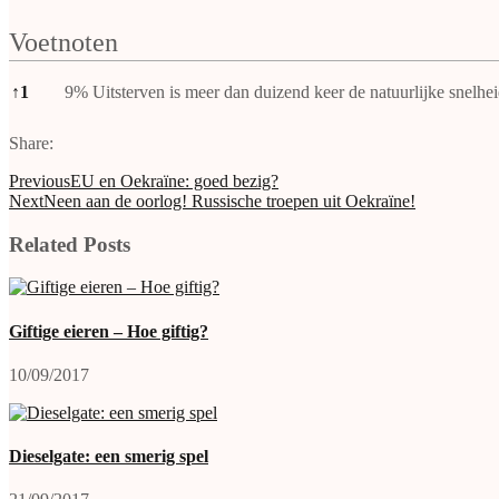
Voetnoten
Voetnoten
↑
1
9% Uitsterven is meer dan duizend keer de natuurlijke snelhe
Share:
Previous
EU en Oekraïne: goed bezig?
Next
Neen aan de oorlog! Russische troepen uit Oekraïne!
Related Posts
Giftige eieren – Hoe giftig?
10/09/2017
Dieselgate: een smerig spel