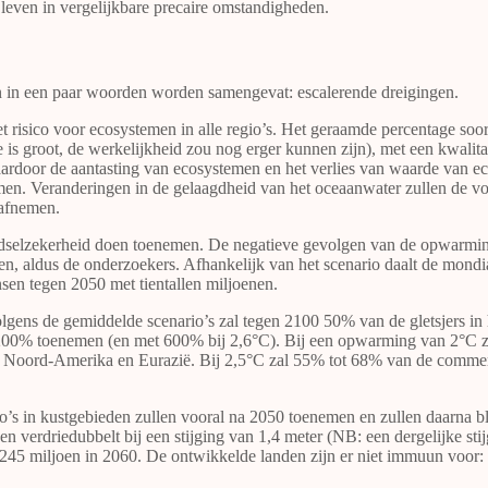
 leven in vergelijkbare precaire omstandigheden.
 in een paar woorden worden samengevat: escalerende dreigingen.
risico voor ecosystemen in alle regio’s. Het geraamde percentage soorte
s groot, de werkelijkheid zou nog erger kunnen zijn), met een kwalit
aardoor de aantasting van ecosystemen en het verlies van waarde van e
men. Veranderingen in de gelaagdheid van het oceaanwater zullen de vo
 afnemen.
dselzekerheid doen toenemen. De negatieve gevolgen van de opwarming
en, aldus de onderzoekers. Afhankelijk van het scenario daalt de mon
sen tegen 2050 met tientallen miljoenen.
gens de gemiddelde scenario’s zal tegen 2100 50% van de gletsjers i
 200% toenemen (en met 600% bij 2,6°C). Bij een opwarming van 2°C 
Noord-Amerika en Eurazië. Bij 2,5°C zal 55% tot 68% van de commercie
o’s in kustgebieden zullen vooral na 2050 toenemen en zullen daarna bli
en verdriedubbelt bij een stijging van 1,4 meter (NB: een dergelijke sti
245 miljoen in 2060. De ontwikkelde landen zijn er niet immuun voor: i