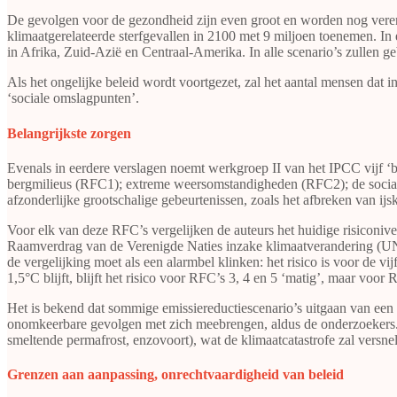
De gevolgen voor de gezondheid zijn even groot en worden nog vererger
klimaatgerelateerde sterfgevallen in 2100 met 9 miljoen toenemen. In
in Afrika, Zuid-Azië en Centraal-Amerika. In alle scenario’s zullen 
Als het ongelijke beleid wordt voortgezet, zal het aantal mensen dat i
‘sociale omslagpunten’.
​​​​​​​Belangrijkste zorgen
Evenals in eerdere verslagen noemt werkgroep II van het IPCC vijf ‘b
bergmilieus (RFC1); extreme weersomstandigheden (RFC2); de sociale 
afzonderlijke grootschalige gebeurtenissen, zoals het afbreken van i
Voor elk van deze RFC’s vergelijken de auteurs het huidige risiconive
Raamverdrag van de Verenigde Naties inzake klimaatverandering (UN
de vergelijking moet als een alarmbel klinken: het risico is voor de v
1,5°C blijft, blijft het risico voor RFC’s 3, 4 en 5 ‘matig’, maar voo
Het is bekend dat sommige emissiereductiescenario’s uitgaan van een ’t
onomkeerbare gevolgen met zich meebrengen, aldus de onderzoekers. 
smeltende permafrost, enzovoort), wat de klimaatcatastrofe zal versnel
​​​​​​​Grenzen aan aanpassing, onrechtvaardigheid van beleid