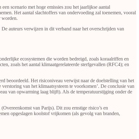
een scenario met hoge emissies zou het jaarlijkse aantal
enemen. Het aantal slachtoffers van ondervoeding zal toenemen, vooral
r worden.
. De auteurs verwijzen in dit verband naar het overschrijden van
onderlijke ecosystemen die worden bedreigd, zoals koraalriffen en
en, zoals het aantal klimaatgerelateerde sterfgevallen (RFC4); en
d beoordeeld. Het risiconiveau verwijst naar de doelstelling van het
verstoring van het klimaatsysteem te voorkomen’. De conclusie van
iveau van opwarming laag blijft). Als de temperatuurstijging onder de
 (Overeenkomst van Parijs). Dit zou ernstige risico’s en
emen opgeslagen koolstof vrijkomen (als gevolg van branden,