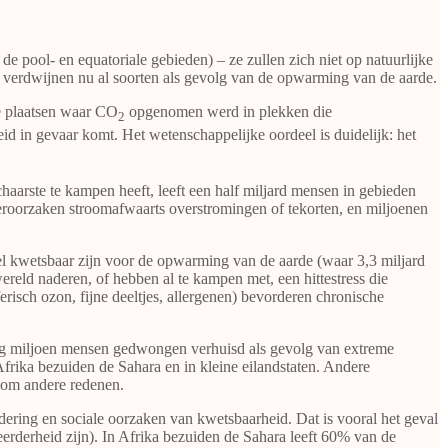
pool- en equatoriale gebieden) – ze zullen zich niet op natuurlijke
verdwijnen nu al soorten als gevolg van de opwarming van de aarde.
e plaatsen waar CO
opgenomen werd in plekken die
2
 in gevaar komt. Het wetenschappelijke oordeel is duidelijk: het
aarste te kampen heeft, leeft een half miljard mensen in gebieden
 veroorzaken stroomafwaarts overstromingen of tekorten, en miljoenen
el kwetsbaar zijn voor de opwarming van de aarde (waar 3,3 miljard
ereld naderen, of hebben al te kampen met, een hittestress die
isch ozon, fijne deeltjes, allergenen) bevorderen chronische
ntig miljoen mensen gedwongen verhuisd als gevolg van extreme
rika bezuiden de Sahara en in kleine eilandstaten. Andere
f om andere redenen.
ndering en sociale oorzaken van kwetsbaarheid. Dat is vooral het geval
erderheid zijn). In Afrika bezuiden de Sahara leeft 60% van de