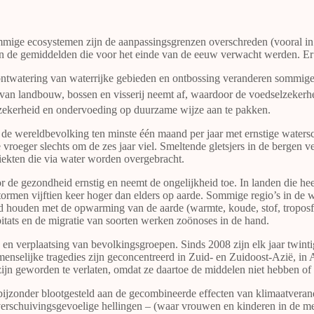
e ecosystemen zijn de aanpassingsgrenzen overschreden (vooral in de 
n de gemiddelden die voor het einde van de eeuw verwacht werden. Er 
ntwatering van waterrijke gebieden en ontbossing veranderen sommig
n landbouw, bossen en visserij neemt af, waardoor de voedselzekerheid
nzekerheid en ondervoeding op duurzame wijze aan te pakken.
de wereldbevolking ten minste één maand per jaar met ernstige watersch
 vroeger slechts om de zes jaar viel. Smeltende gletsjers in de bergen
iekten die via water worden overgebracht.
 de gezondheid ernstig en neemt de ongelijkheid toe. In landen die he
tormen vijftien keer hoger dan elders op aarde. Sommige regio’s in de w
 houden met de opwarming van de aarde (warmte, koude, stof, troposfer
itats en de migratie van soorten werken zoönoses in de hand.
ie en verplaatsing van bevolkingsgroepen. Sinds 2008 zijn elk jaar twi
elijke tragedies zijn geconcentreerd in Zuid- en Zuidoost-Azië, in Af
zijn geworden te verlaten, omdat ze daartoe de middelen niet hebben o
t bijzonder blootgesteld aan de gecombineerde effecten van klimaatvera
dverschuivingsgevoelige hellingen – (waar vrouwen en kinderen in de me