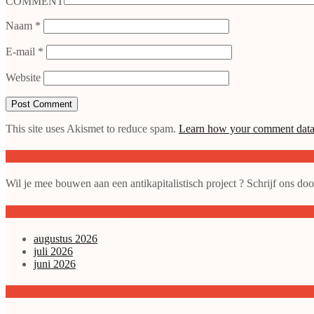
COMMENT
Naam
*
E-mail
*
Website
This site uses Akismet to reduce spam.
Learn how your comment data 
Doe mee met de SAP
Wil je mee bouwen aan een antikapitalistisch project ? Schrijf ons do
gepubliceerde artikelen
augustus 2026
juli 2026
juni 2026
Archieven enz.