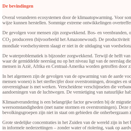
De bevindingen
Overal veranderen ecosystemen door de klimaatopwarming. Voor sommig
wijze kunnen herstellen. Sommige extreme ontwikkelingen overtreffe
De gevolgen voor mensen zijn zorgwekkend. Bos- en veenbranden, o
CO
produceren (bijvoorbeeld het Amazonewoud). De productiviteit va
2
mondiale voedselsysteem slaagt er niet in de uitdaging van voedselo
De waterproblematiek is bijzonder zorgwekkend. Terwijl de helft van 
waar de gemiddelde neerslag nu op het niveau ligt van de neerslag die
mensen in Azië, Afrika en Centraal-Amerika worden getroffen door z
In het algemeen zijn de gevolgen van de opwarming van de aarde voor
mensen wonen) is het sterftecijfer door overstromingen, droogtes en s
onverenigbaar is met werken. Verscheidene verschijnselen die verband
aandoeningen van de luchtwegen. De vernietiging van natuurlijke hab
Klimaatverandering is een belangrijke factor geworden bij de migrat
weersomstandigheden (met name stormen en overstromingen). Deze mens
bevolkingsgroepen zijn niet in staat om gebieden die onherbergzaam 
Grote stedelijke concentraties in het Zuiden van de wereld zijn in he
in informele nederzettingen – zonder water of riolering, vaak op aar