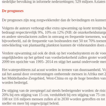
stedelijke bevolking in informele nederzettingen; 529 miljoen Aziaten
De prognoses
De prognoses zijn nog zorgwekkender dan de bevindingen en kunnen
Volgens de auteurs verhoogt elke extra opwarming op korte termijn het 
bedraagt respectievelijk 9%, 10% en 12% (NB: de onzekerheidsmarge i
en andere stressfactoren zullen in omvang en frequentie toenemen, w
bijvoorbeeld, zal de frequentie van bosbranden met 50 tot 70% toene
ontwikkeling van plantaardig plankton kunnen de visbestanden doen
Verdere opwarming zal ook de druk op het voedselsysteem en de voe
ongelijkheden op het gebied van voedselzekerheid zullen groter word
2099 ten opzichte van 1995- 2014 en stijgt het aantal ondervoede men
Het waterprobleem zal acuut worden in termen van duurzaamheid. Vol
zal het aantal door overstromingen ontheemde mensen in Afrika met
het Middellandse-Zeegebied, West-China en op de hoge breedten van 
worden bedreigd.
De stijging van de zeespiegel zal steeds bedreigender worden: de risic
20% bij een stijging van 15 cm, verdubbelt bij een stijging van 75 cm 
108 tot 116 miljoen mensen zullen al in 2030 worden getroffen en tot 
sneller en meer bij ongewijzigd beleid.