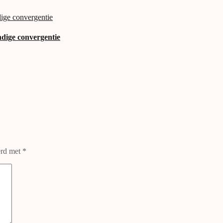
ndige convergentie
erd met
*