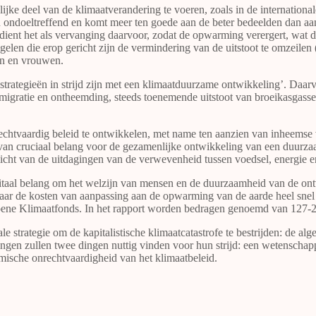
jke deel van de klimaatverandering te voeren, zoals in de internationa
 ondoeltreffend en komt meer ten goede aan de beter bedeelden dan aan
 dient het als vervanging daarvoor, zodat de opwarming verergert, wat 
elen die erop gericht zijn de vermindering van de uitstoot te omzeilen
en en vrouwen.
gsstrategieën in strijd zijn met een klimaatduurzame ontwikkeling’. D
migratie en ontheemding, steeds toenemende uitstoot van broeikasgass
 en rechtvaardig beleid te ontwikkelen, met name ten aanzien van inhee
van cruciaal belang voor de gezamenlijke ontwikkeling van een duurzaa
licht van de uitdagingen van de verwevenheid tussen voedsel, energie e
itaal belang om het welzijn van mensen en de duurzaamheid van de ontwi
aar de kosten van aanpassing aan de opwarming van de aarde heel snel ho
roene Klimaatfonds. In het rapport worden bedragen genoemd van 127-290 
le strategie om de kapitalistische klimaatcatastrofe te bestrijden: de 
gingen zullen twee dingen nuttig vinden voor hun strijd: een wetenscha
ische onrechtvaardigheid van het klimaatbeleid.