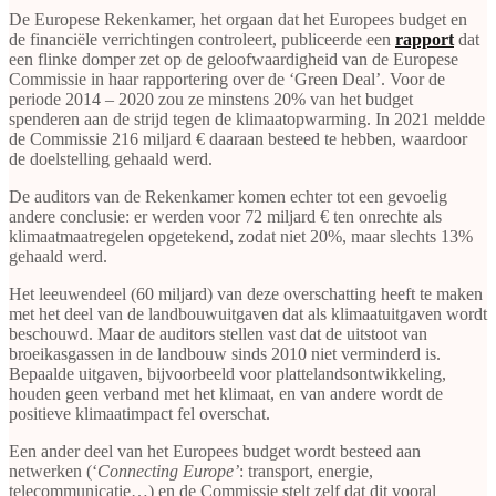
De Europese Rekenkamer, het orgaan dat het Europees budget en
de financiële verrichtingen controleert, publiceerde een
rapport
dat
een flinke domper zet op de geloofwaardigheid van de Europese
Commissie in haar rapportering over de ‘Green Deal’. Voor de
periode 2014 – 2020 zou ze minstens 20% van het budget
spenderen aan de strijd tegen de klimaatopwarming. In 2021 meldde
de Commissie 216 miljard € daaraan besteed te hebben, waardoor
de doelstelling gehaald werd.
De auditors van de Rekenkamer komen echter tot een gevoelig
andere conclusie: er werden voor 72 miljard € ten onrechte als
klimaatmaatregelen opgetekend, zodat niet 20%, maar slechts 13%
gehaald werd.
Het leeuwendeel (60 miljard) van deze overschatting heeft te maken
met het deel van de landbouwuitgaven dat als klimaatuitgaven wordt
beschouwd. Maar de auditors stellen vast dat de uitstoot van
broeikasgassen in de landbouw sinds 2010 niet verminderd is.
Bepaalde uitgaven, bijvoorbeeld voor plattelandsontwikkeling,
houden geen verband met het klimaat, en van andere wordt de
positieve klimaatimpact fel overschat.
Een ander deel van het Europees budget wordt besteed aan
netwerken (‘
Connecting Europe’
: transport, energie,
telecommunicatie…) en de Commissie stelt zelf dat dit vooral