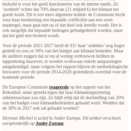
bedoeld is voor het goed functioneren van de interne markt. Ze
‘oordeelt’ echter dat 70% daarvan (21 miljard €) het klimaat ten
goede komt. Dit is een meer algemene kritiek: de Commissie hecht
voor haar berekening een bepaalde coëfficiënt aan een soort
maatregel, maar gaat niet na of dat doel ook bereikt wordt. Het is
ook mogelijk dat bepaalde bedragen gebudgetteerd worden, maar
dat het geld niet besteed wordt.
Voor de periode 2021-2027 heeft de EU haar ‘ambities’ nog hoger
gesteld en zou ze 30% van het budget aan klimaat besteden. Maar
de auditors zeggen dat ze nu al weinig vertrouwen hebben in
rapportering daarover; er werden weliswaar enkele aanpassingen
aangekondigd, maar volgens het rapport blijven de methodologische
bezwaren voor de periode 2014-2020 grotendeels overeind voor de
komende periode.
De Europese Commissie
reageerde
op het rapport van het
Rekenhof, maar spreekt tegen dat haar klimaatrapportering
onbetrouwbaar zou zijn. Ze blijft erbij dat de doelstelling van 20%
van het budget voor klimaatdoeleinden gehaald werd. Wedden dat
de 30% in 2027 ook zal gehaald worden?
Herman Michiel is actief in Ander Europa. Dit artikel verscheen
oorspronkelijk op
Ander Europa
.