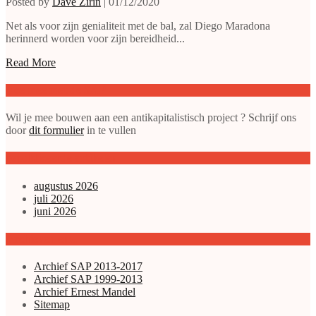
Posted by
Dave Zirin
|
01/12/2020
Net als voor zijn genialiteit met de bal, zal Diego Maradona
herinnerd worden voor zijn bereidheid...
Read More
Doe mee met de SAP
Wil je mee bouwen aan een antikapitalistisch project ? Schrijf ons
door
dit formulier
in te vullen
gepubliceerde artikelen
augustus 2026
juli 2026
juni 2026
Archieven enz.
Archief SAP 2013-2017
Archief SAP 1999-2013
Archief Ernest Mandel
Sitemap