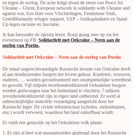
en tegen de oorlog. De actie krijgt alvast de steun van Peace for
Ukraine – Ghent, European network in solidarity with Ukraine and
against war, Een Hart voor Vluchtelingen, Feminisme Yeah,
Gent4Humanity refugee support, SAP – Antikapitalisten en Stand
Up tegen racisme en fascisme.
Je kan hieronder de oproep lezen. Roep graag mee op via het
evenement op FB:
Solidariteit met Oekraïne – Neen aan de
oorlog van Poetin.
Solidariteit met Oekraïne – Neen aan de oorlog van Poetin
De totaal ongerechtvaardigde Russische invasie van Oekraïne heeft
al aan tienduizenden burgers het levens gekost. Kinderen, vrouwen,
ouderen, … worden geconfronteerd met onuitsprekelijke wreedheid
en geweld. Vijf miljoen tweehonderdduizend Oekraïense burgers
werden gedwongen naar het buitenland te vluchten, 7 miljoen
zevenhonderdduizend zijn in eigen land ontheemd. Er werd al
onbeschrijfelijke materiële vernietiging aangericht door het
Russische leger. De civiele infrastructuur (scholen, ziekenhuizen,
enz.) wordt verwoest, waardoor het land onleefbaar wordt.
Er vindt een genocide op het Oekraïense volk plaats:
1. Er zijn al heel wat massamoorden gepleegd door het Russische