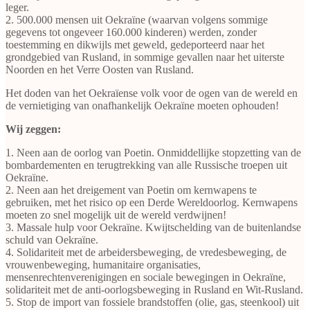
leger.
2. 500.000 mensen uit Oekraïne (waarvan volgens sommige
gegevens tot ongeveer 160.000 kinderen) werden, zonder
toestemming en dikwijls met geweld, gedeporteerd naar het
grondgebied van Rusland, in sommige gevallen naar het uiterste
Noorden en het Verre Oosten van Rusland.
Het doden van het Oekraïense volk voor de ogen van de wereld en
de vernietiging van onafhankelijk Oekraïne moeten ophouden!
Wij zeggen:
1. Neen aan de oorlog van Poetin. Onmiddellijke stopzetting van de
bombardementen en terugtrekking van alle Russische troepen uit
Oekraïne.
2. Neen aan het dreigement van Poetin om kernwapens te
gebruiken, met het risico op een Derde Wereldoorlog. Kernwapens
moeten zo snel mogelijk uit de wereld verdwijnen!
3. Massale hulp voor Oekraïne. Kwijtschelding van de buitenlandse
schuld van Oekraïne.
4. Solidariteit met de arbeidersbeweging, de vredesbeweging, de
vrouwenbeweging, humanitaire organisaties,
mensenrechtenverenigingen en sociale bewegingen in Oekraïne,
solidariteit met de anti-oorlogsbeweging in Rusland en Wit-Rusland.
5. Stop de import van fossiele brandstoffen (olie, gas, steenkool) uit