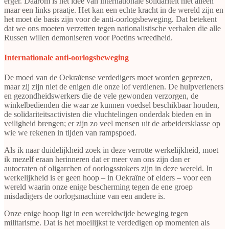
erger. Daarom is het idee van internationale solidariteit niet alleen
maar een links praatje. Het kan een echte kracht in de wereld zijn en
het moet de basis zijn voor de anti-oorlogsbeweging. Dat betekent
dat we ons moeten verzetten tegen nationalistische verhalen die alle
Russen willen demoniseren voor Poetins wreedheid.
Internationale anti-oorlogsbeweging
De moed van de Oekraïense verdedigers moet worden geprezen,
maar zij zijn niet de enigen die onze lof verdienen. De hulpverleners
en gezondheidswerkers die de vele gewonden verzorgen, de
winkelbedienden die waar ze kunnen voedsel beschikbaar houden,
de solidariteitsactivisten die vluchtelingen onderdak bieden en in
veiligheid brengen; er zijn zo veel mensen uit de arbeidersklasse op
wie we rekenen in tijden van rampspoed.
Als ik naar duidelijkheid zoek in deze verrotte werkelijkheid, moet
ik mezelf eraan herinneren dat er meer van ons zijn dan er
autocraten of oligarchen of oorlogsstokers zijn in deze wereld. In
werkelijkheid is er geen hoop – in Oekraïne of elders – voor een
wereld waarin onze enige bescherming tegen de ene groep
misdadigers de oorlogsmachine van een andere is.
Onze enige hoop ligt in een wereldwijde beweging tegen
militarisme. Dat is het moeilijkst te verdedigen op momenten als