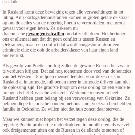
escalatie.
In Rusland komt deze beweging tegen alle verwachtingen in tot
uiting. Anti-oorlogsdemonstranten komen in groten getale de straat
op om de acties van de regering Poetin te veroordelen, met groot
gevaar voor eigen leven. Ze riskeren nu
draconische
gevangenisstraffen
omdat ze dit doen. Het herinnert
ons er allemaal aan dat dit geen conflict is tussen Russen en
Oekraïners, maar een conflict dat wordt aangestuurd door een
criminele elite die ook de arbeidersklasse van haar eigen land
onderdrukt.
Als gevolg van Poetins oorlog zullen de gewone Russen het zwaar
te verduren krijgen. Dat zal nog toenemen door veel van de sancties
van het Westen. 18 miljoen mensen leefden voor deze crisis in
Rusland al in armoede, miljoenen meer in armoede drijven kan niet
de oplossing zijn. De grootste hoop om deze oorlog tot een einde te
brengen is het Russische volk zelf. Werkende mensen in heel
Rusland hebben geen belang bij een verwoesting van Oekraïne. Ze
hebben diepe historische banden met ons land, veel van hen hebben
familie in Oekraïne. Ze willen niet dat hun zonen daar sterven.
Maar we kunnen niet hopen het verzet tegen deze oorlog, die de
regering Poetin probeert te onderdrukken, te mobiliseren als we zelf
ook dreigementen uiten om de Russen in de ellende te storten of