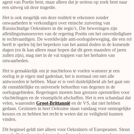
agent van Poetin bent, maar alleen dat je serieus op zoek bent naar
een uitweg uit deze tragedie.
Het is ook mogelijk om deze realiteit te erkennen zonder
onwaarheden te verkondigen over etnische zuivering van
Russischtalige Oekraïners in die regio’s. Die beweringen zijn
afleidingsmanoeuvres van de regering Poetin om het onverdedigbare
te rechtvaardigen. De wereldwijde anti-oorlogsbeweging, die een rol
heeft te spelen bij het beperken van het aantal doden in de komende
dagen (en ik kan alleen maar hopen dat dit geen maanden of jaren
zullen zijn), mag niet in de val trappen van het herhalen van
onwaarheden.
Het is gemakkelijk om je machteloos te voelen wanneer je een
oorlog in je eigen stad gadeslaat, het is normaal om niet alle
antwoorden te hebben. Maar er is veel duidelijkheid als het gaat om
de onmiddellijke en universele behoeften van degenen in de
oorlogsgebieden. Regeringen moeten hun grenzen openstellen voor
vluchtelingen en de visumplicht afschaffen. Het is een schandaal dat
velen, waaronder
Groot-Brittannië
en de VS, dat niet hebben
gedaan. Gezinnen in heel Oekraïne staan vandaag voor onmogelijke
keuzes en ze hebben het recht te weten dat ze veiligheid kunnen
vinden.
Dit beginsel geldt niet alleen voor Oekraïners of Europeanen. Steun