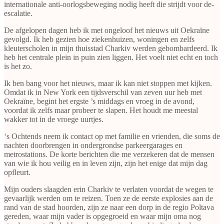
internationale anti-oorlogsbeweging nodig heeft die strijdt voor de-
escalatie.
De afgelopen dagen heb ik met ongeloof het nieuws uit Oekraïne
gevolgd. Ik heb gezien hoe ziekenhuizen, woningen en zelfs
kleuterscholen in mijn thuisstad Charkiv werden gebombardeerd. Ik
heb het centrale plein in puin zien liggen. Het voelt niet echt en toch
is het zo.
Ik ben bang voor het nieuws, maar ik kan niet stoppen met kijken.
Omdat ik in New York een tijdsverschil van zeven uur heb met
Oekraïne, begint het ergste ’s middags en vroeg in de avond,
voordat ik zelfs maar probeer te slapen. Het houdt me meestal
wakker tot in de vroege uurtjes.
‘s Ochtends neem ik contact op met familie en vrienden, die soms de
nachten doorbrengen in ondergrondse parkeergarages en
metrostations. De korte berichten die me verzekeren dat de mensen
van wie ik hou veilig en in leven zijn, zijn het enige dat mijn dag
opfleurt.
Mijn ouders slaagden erin Charkiv te verlaten voordat de wegen te
gevaarlijk werden om te reizen. Toen ze de eerste explosies aan de
rand van de stad hoorden, zijn ze naar een dorp in de regio Poltava
gereden, waar mijn vader is opgegroeid en waar mijn oma nog