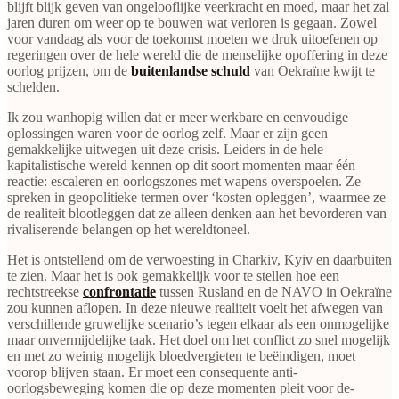
blijft blijk geven van ongelooflijke veerkracht en moed, maar het zal
jaren duren om weer op te bouwen wat verloren is gegaan. Zowel
voor vandaag als voor de toekomst moeten we druk uitoefenen op
regeringen over de hele wereld die de menselijke opoffering in deze
oorlog prijzen, om de
buitenlandse schuld
van Oekraïne kwijt te
schelden.
Ik zou wanhopig willen dat er meer werkbare en eenvoudige
oplossingen waren voor de oorlog zelf. Maar er zijn geen
gemakkelijke uitwegen uit deze crisis. Leiders in de hele
kapitalistische wereld kennen op dit soort momenten maar één
reactie: escaleren en oorlogszones met wapens overspoelen. Ze
spreken in geopolitieke termen over ‘kosten opleggen’, waarmee ze
de realiteit blootleggen dat ze alleen denken aan het bevorderen van
rivaliserende belangen op het wereldtoneel.
Het is ontstellend om de verwoesting in Charkiv, Kyiv en daarbuiten
te zien. Maar het is ook gemakkelijk voor te stellen hoe een
rechtstreekse
confrontatie
tussen Rusland en de NAVO in Oekraïne
zou kunnen aflopen. In deze nieuwe realiteit voelt het afwegen van
verschillende gruwelijke scenario’s tegen elkaar als een onmogelijke
maar onvermijdelijke taak. Het doel om het conflict zo snel mogelijk
en met zo weinig mogelijk bloedvergieten te beëindigen, moet
voorop blijven staan. Er moet een consequente anti-
oorlogsbeweging komen die op deze momenten pleit voor de-