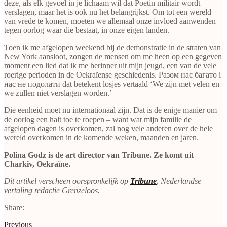
deze, als elk gevoel in je lichaam wil dat Poetin militair wordt
verslagen, maar het is ook nu het belangrijkst. Om tot een wereld
van vrede te komen, moeten we allemaal onze invloed aanwenden
tegen oorlog waar die bestaat, in onze eigen landen.
Toen ik me afgelopen weekend bij de demonstratie in de straten van
New York aansloot, zongen de mensen om me heen op een gegeven
moment een lied dat ik me herinner uit mijn jeugd, een van de vele
roerige perioden in de Oekraïense geschiedenis. Разом нас багато i
нас не подолати dat betekent losjes vertaald ‘We zijn met velen en
we zullen niet verslagen worden.’
Die eenheid moet nu internationaal zijn. Dat is de enige manier om
de oorlog een halt toe te roepen – want wat mijn familie de
afgelopen dagen is overkomen, zal nog vele anderen over de hele
wereld overkomen in de komende weken, maanden en jaren.
Polina Godz is de art director van Tribune. Ze komt uit
Charkiv, Oekraïne.
Dit artikel verscheen oorspronkelijk op
Tribun
e
, Nederlandse
vertaling redactie Grenzeloos.
Share:
Previous