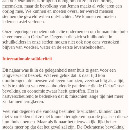
aan de Oekraïners is dringend nodig omdat ze nu een oorlog
meemaken, maar de bevolking van Jemen maakt al vele jaren een
oorlog mee. We kunnen en moeten overal ter wereld mensen
steunen die geweld willen ontvluchten. We kunnen en moeten
iedereen asiel verlenen.
Onze regeringen moeten ook actie ondernemen om humanitaire hulp
te verlenen aan Oekraïne. Degenen die zich schuilhouden in
schuilkelders in onze steden mogen niet ook nog eens verstoken
blijven van voedsel, water en de eerste levensbehoeften.
Internationale solidariteit
Dit najaar was ik in de gelegenheid naar huis te gaan voor een
langverwacht bezoek. Wat een geluk dat ik daar tijd kon
doorbrengen, de mensen vol leven kon zien, veerkrachtig als altijd,
zelfs te midden van een aanhoudende pandemie die de Oekraïense
bevolking en economie zwaar heeft getroffen. Het is
hartverscheurend te bedenken dat ik misschien lange tijd niet meer
zal kunnen terugkeren.
Veel van degenen die vandaag besluiten te vluchten, kunnen zich
niet voorstellen dat ze niet kunnen terugkeren naar de plaatsen die ze
hun thuis noemen. Maar als ik naar het nieuws kijk, lijkt het er
steeds meer op dat dat het geval zal zijn. De Oekraïense bevolking