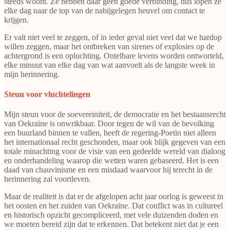
steeds woont. Ze hebben daar geen goede verbinding, dus lopen ze
elke dag naar de top van de nabijgelegen heuvel om contact te
krijgen.
Er valt niet veel te zeggen, of in ieder geval niet veel dat we hardop
willen zeggen, maar het ontbreken van sirenes of explosies op de
achtergrond is een opluchting. Ontelbare levens worden ontworteld,
elke minuut van elke dag van wat aanvoelt als de langste week in
mijn herinnering.
Steun voor vluchtelingen
Mijn steun voor de soevereiniteit, de democratie en het bestaansrecht
van Oekraïne is onwrikbaar. Door tegen de wil van de bevolking
een buurland binnen te vallen, heeft de regering-Poetin niet alleen
het internationaal recht geschonden, maar ook blijk gegeven van een
totale minachting voor de visie van een gedeelde wereld van dialoog
en onderhandeling waarop die wetten waren gebaseerd. Het is een
daad van chauvinisme en een misdaad waarvoor hij terecht in de
herinnering zal voortleven.
Maar de realiteit is dat er de afgelopen acht jaar oorlog is geweest in
het oosten en het zuiden van Oekraïne. Dat conflict was in cultureel
en historisch opzicht gecompliceerd, met vele duizenden doden en
we moeten bereid zijn dat te erkennen. Dat betekent niet dat je een