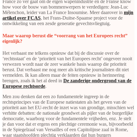
France zo ver gaat om de eigen wapenindustrie en de Franse know
how voor de bouw van bommenwerpers te verdedigen: Jean-Luc
Mélenchon, leider van La France Insoumise. Meer daarover in
mijn
artikel over FCAS
, het Frans-Duitse-Spaanse project voor de
ontwikkeling van een zesde generatie gevechtsvliegtuig.
Maar waarop berust die “voorrang van het Europees recht”
eigenlijk?
Het verbaast me telkens opnieuw dat bij de discussie over de
‘rechtsstaat’ en de ‘prioriteit van het Europees recht’ ongeveer nooit
verwezen wordt naar de zeer wankele basis waarop die prioriteit
berust. Dat verbaast me nog meer als kritische journalisten dit niet
vermelden. Ik kan alleen maar de feiten opnieuw in herinnering
brengen, zoals ik het al deed in
De zanderige ondergrond van de
Europese rechtsorde
.
Men zou denken dat een zo fundamentele ingreep in de
rechtsprincipes van de Europese natiestaten als het geven van de
prioriteit aan het EU-recht de inzet was van grondige, misschien wel
verhitte debatten: de nationale grondwet als pijler van de burgerlijke
democratie, waarborg voor de fundamentele vrijheden, enz. Je stelt
je dan voor dat er ergens een plechtige ceremonie was, bijvoorbeeld
in de Spiegelzaal van Versailles of een Capitolijnse zaal in Rome,
waar staatshoofden plechtig verklaarden dat hun burgers