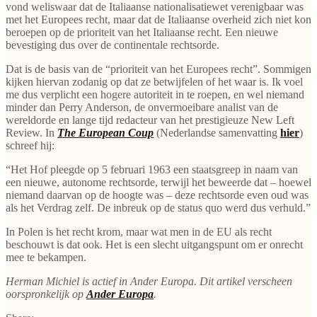
vond weliswaar dat de Italiaanse nationalisatiewet verenigbaar was
met het Europees recht, maar dat de Italiaanse overheid zich niet kon
beroepen op de prioriteit van het Italiaanse recht. Een nieuwe
bevestiging dus over de continentale rechtsorde.
Dat is de basis van de “prioriteit van het Europees recht”. Sommigen
kijken hiervan zodanig op dat ze betwijfelen of het waar is. Ik voel
me dus verplicht een hogere autoriteit in te roepen, en wel niemand
minder dan Perry Anderson, de onvermoeibare analist van de
wereldorde en lange tijd redacteur van het prestigieuze New Left
Review. In
The European Coup
(Nederlandse samenvatting
hier
)
schreef hij:
“Het Hof pleegde op 5 februari 1963 een staatsgreep in naam van
een nieuwe, autonome rechtsorde, terwijl het beweerde dat – hoewel
niemand daarvan op de hoogte was – deze rechtsorde even oud was
als het Verdrag zelf. De inbreuk op de status quo werd dus verhuld.”
In Polen is het recht krom, maar wat men in de EU als recht
beschouwt is dat ook. Het is een slecht uitgangspunt om er onrecht
mee te bekampen.
Herman Michiel is actief in Ander Europa. Dit artikel verscheen
oorspronkelijk op
Ander Europa
.