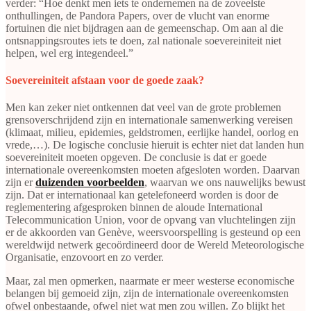
verder: “Hoe denkt men iets te ondernemen na de zoveelste
onthullingen, de Pandora Papers, over de vlucht van enorme
fortuinen die niet bijdragen aan de gemeenschap. Om aan al die
ontsnappingsroutes iets te doen, zal nationale soevereiniteit niet
helpen, wel erg integendeel.”
Soevereiniteit afstaan voor de goede zaak?
Men kan zeker niet ontkennen dat veel van de grote problemen
grensoverschrijdend zijn en internationale samenwerking vereisen
(klimaat, milieu, epidemies, geldstromen, eerlijke handel, oorlog en
vrede,…). De logische conclusie hieruit is echter niet dat landen hun
soevereiniteit moeten opgeven. De conclusie is dat er goede
internationale overeenkomsten moeten afgesloten worden. Daarvan
zijn er
duizenden voorbeelden
, waarvan we ons nauwelijks bewust
zijn. Dat er internationaal kan getelefoneerd worden is door de
reglementering afgesproken binnen de aloude International
Telecommunication Union, voor de opvang van vluchtelingen zijn
er de akkoorden van Genève, weersvoorspelling is gesteund op een
wereldwijd netwerk gecoördineerd door de Wereld Meteorologische
Organisatie, enzovoort en zo verder.
Maar, zal men opmerken, naarmate er meer westerse economische
belangen bij gemoeid zijn, zijn de internationale overeenkomsten
ofwel onbestaande, ofwel niet wat men zou willen. Zo blijkt het