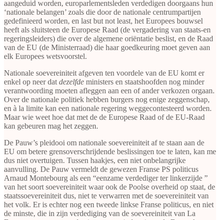
aangeduid worden, europarlementsleden verdedigen doorgaans hun
‘nationale belangen’ zoals die door de nationale centrumpartijen
gedefinieerd worden, en last but not least, het Europees bouwsel
heeft als sluitsteen de Europese Raad (de vergadering van staats-en
regeringsleiders) die over de algemene oriëntatie beslist, en de Raad
van de EU (de Ministerraad) die haar goedkeuring moet geven aan
elk Europees wetsvoorstel.
Nationale soevereiniteit afgeven ten voordele van de EU komt er
enkel op neer dat
dezelfde
ministers en staatshoofden nog minder
verantwoording moeten afleggen aan een of ander verkozen orgaan.
Over de nationale politiek hebben burgers nog enige zeggenschap,
en à la limite kan een nationale regering weggecontesteerd worden.
Maar wie weet hoe dat met de de Europese Raad of de EU-Raad
kan gebeuren mag het zeggen.
De Pauw’s pleidooi om nationale soevereiniteit af te staan aan de
EU om betere grensoverschrijdende beslissingen toe te laten, kan me
dus niet overtuigen. Tussen haakjes, een niet onbelangrijke
aanvulling. De Pauw vermeldt de gewezen Franse PS politicus
Arnaud Montebourg als een “eenzame verdediger ter linkerzijde ”
van het soort soevereiniteit waar ook de Poolse overheid op staat, de
staatssoevereiniteit dus, niet te verwarren met de soevereiniteit van
het volk. Er is echter nog een tweede linkse Franse politicus, en niet
de minste, die in zijn verdediging van de soevereiniteit van La