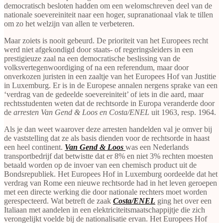
democratisch besloten hadden om een welomschreven deel van de
nationale soevereiniteit naar een hoger, supranationaal vlak te tillen
om zo het welzijn van allen te verbeteren.
Maar zoiets is nooit gebeurd. De prioriteit van het Europees recht
werd niet afgekondigd door staats- of regeringsleiders in een
prestigieuze zaal na een democratische beslissing van de
volksvertegenwoordiging of na een referendum, maar door
onverkozen juristen in een zaaltje van het Europees Hof van Justitie
in Luxemburg. Er is in de Europese annalen nergens sprake van een
‘verdrag van de gedeelde soevereiniteit’ of iets in die aard, maar
rechtsstudenten weten dat de rechtsorde in Europa veranderde door
de
arresten
Van Gend & Loos en
Costa/ENEL
uit 1963, resp. 1964.
Als je dan weet waarover deze arresten handelden val je omver bij
de vaststelling dat ze als basis dienden voor de rechtsorde in haast
een heel continent.
Van Gend & Loos
was een Nederlands
transportbedrijf dat betwistte dat er 8% en niet 3% rechten moesten
betaald worden op de invoer van een chemisch product uit de
Bondsrepubliek. Het Europees Hof in Luxemburg oordeelde dat het
verdrag van Rome een nieuwe rechtsorde had in het leven geroepen
met een directe werking die door nationale rechters moet worden
gerespecteerd. Wat betreft de zaak
Costa/ENEL
ging het over een
Italiaan met aandelen in een elektriciteitsmaatschappijtje die zich
verongelijkt voelde bij de nationalisatie ervan. Het Europees Hof