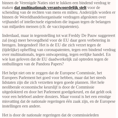
binnen de Verenigde Naties niet te lukken een bindend verdrag te
maken
dat multinationals verantwoordelijk stelt
voor de
schending van de rechten van mens en milieu. Anderzijds worden er
binnen de Wereldhandelsorganisatie verdragen afgesloten over
vrijhandel of intellectuele eigendom die ingaan tegen de belangen
van miljarden mensen (cfr. de vaccinpatenten).
Inderdaad, maar in tegenstelling tot wat Freddy De Pauw suggereert
zal (nog) meer bevoegdheid voor de EU daar geen verbetering in
brengen. Integendeel! Het is de EU die zich verzet tegen de
(tijdelijke) opheffing van coronapatenten, tegen een bindend verdrag
over multinationals, tegen ontwapening, tegen eerlijke handel. En
wie kan geloven dat de EU daadwerkelijk zal optreden tegen de
onthullingen van de Pandora Papers?
Het helpt niet om te zeggen dat de Europese Commissie, het
Europees Parlement het goed voor hebben, maar dat het steeds
lidstaten zijn die zich verzetten tegen goede plannen. Het hele
neoliberale economische keurslijf is door de Commissie
uitgedokterd en door het Parlement goedgekeurd, en dat geldt ook
voor een heleboel andere dossiers. Maar vooral is het een ernstige
misvatting dat de nationale regeringen één zaak zijn, en de Europese
instellingen een andere.
Het is door de nationale regeringen dat de commissieleden