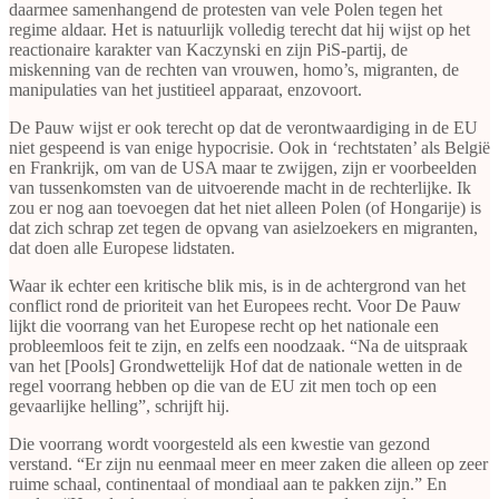
daarmee samenhangend de protesten van vele Polen tegen het
regime aldaar. Het is natuurlijk volledig terecht dat hij wijst op het
reactionaire karakter van Kaczynski en zijn PiS-partij, de
miskenning van de rechten van vrouwen, homo’s, migranten, de
manipulaties van het justitieel apparaat, enzovoort.
De Pauw wijst er ook terecht op dat de verontwaardiging in de EU
niet gespeend is van enige hypocrisie. Ook in ‘rechtstaten’ als België
en Frankrijk, om van de USA maar te zwijgen, zijn er voorbeelden
van tussenkomsten van de uitvoerende macht in de rechterlijke. Ik
zou er nog aan toevoegen dat het niet alleen Polen (of Hongarije) is
dat zich schrap zet tegen de opvang van asielzoekers en migranten,
dat doen alle Europese lidstaten.
Waar ik echter een kritische blik mis, is in de achtergrond van het
conflict rond de prioriteit van het Europees recht. Voor De Pauw
lijkt die voorrang van het Europese recht op het nationale een
probleemloos feit te zijn, en zelfs een noodzaak. “Na de uitspraak
van het [Pools] Grondwettelijk Hof dat de nationale wetten in de
regel voorrang hebben op die van de EU zit men toch op een
gevaarlijke helling”, schrijft hij.
Die voorrang wordt voorgesteld als een kwestie van gezond
verstand. “Er zijn nu eenmaal meer en meer zaken die alleen op zeer
ruime schaal, continentaal of mondiaal aan te pakken zijn.” En