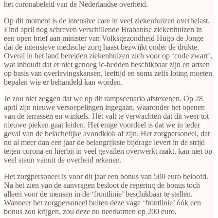
het coronabeleid van de Nederlandse overheid.
Op dit moment is de intensive care in veel ziekenhuizen overbelast.
Eind april nog schreven verschillende Brabantse ziekenhuizen in
een open brief aan minister van Volksgezondheid Hugo de Jonge
dat de intensieve medische zorg haast bezwijkt onder de drukte.
Overal in het land bereiden ziekenhuizen zich voor op ‘code zwart’,
wat inhoudt dat er niet genoeg ic-bedden beschikbaar zijn en artsen
op basis van overlevingskansen, leeftijd en soms zelfs loting moeten
bepalen wie er behandeld kan worden.
Je zou niet zeggen dat we op dit rampscenario afstevenen. Op 28
april zijn nieuwe versoepelingen ingegaan, waaronder het openen
van de terrassen en winkels. Het valt te verwachten dat dit weer tot
nieuwe pieken gaat leiden. Het enige voordeel is dat we in ieder
geval van de belachelijke avondklok af zijn. Het zorgpersoneel, dat
nu al meer dan een jaar de belangrijkste bijdrage levert in de strijd
tegen corona en hierbij in veel gevallen overwerkt raakt, kan niet op
veel steun vanuit de overheid rekenen.
Het zorgpersoneel is voor dit jaar een bonus van 500 euro beloofd.
Na het zien van de aanvragen besloot de regering de bonus toch
alleen voor de mensen in de ‘frontlinie’ beschikbaar te stellen.
Wanneer het zorgpersoneel buiten deze vage ‘frontlinie’ óók een
bonus zou krijgen, zou deze nu neerkomen op 200 euro.