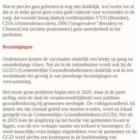
Wat er precies gaat gebeuren is nog niet duidelijk, wel weten we al
dat er in ieder geval geen extra geld vrijkomt voor werkenden in de
zorg: dat voorstel kreeg dankzij coalitiepartijen VVD (liberalen),
CDA (christendemocraten), D66 (‘progressieve’ liberalen) en
ChristenUnie (rechtse protestanten) geen meerderheid in het
parlement.
Bezuinigingen
Ondertussen komen de vaccinaties eindelijk een beetje op gang na
maandenlange chaos. Net als in de ziekenhuizen wordt ook bij de
GGD’s (Gemeentelijke Gezondheidsdiensten) duidelijk wat in een
noodsituatie het gevolg is van jarenlange bezuinigingen en
verwaarlozing.
Het eerste grote probleem begint niet in 2020, maar in de jaren
tachtig, toen de staat de verantwoordelijkheid voor publieke
gezondheidszorg bij gemeentes neerlegde. De volksgezondheid, bij
uitstek iets dat centraal geleid zou moeten worden, werd nu lokaal
geregeld via de Gemeentelijke Gezondheidsdienst (GGD). Net als
in 2015 toen de jeugdzorg op het bordje van gemeentes kwam te
liggen, was dit een verkapte manier om keihard te bezuinigen. Er
werd nauwelijks extra budget uitgetrokken voor de gemeentes en de
GGD werd slechts een kostenpost in de boekhouding van