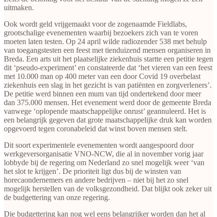
uitmaken.
Ook wordt geld vrijgemaakt voor de zogenaamde Fieldlabs,
grootschalige evenementen waarbij bezoekers zich van te voren
moeten laten testen. Op 24 april wilde radiozender 538 met behulp
van toegangstesten een feest met tienduizend mensen organiseren in
Breda. Een arts uit het plaatselijke ziekenhuis startte een petitie tegen
dit ‘pseudo-experiment’ en constateerde dat ‘het vieren van een feest
met 10.000 man op 400 meter van een door Covid 19 overbelast
ziekenhuis een slag in het gezicht is van patiënten en zorgverleners’.
De petitie werd binnen een mum van tijd ondertekend door meer
dan 375.000 mensen. Het evenement werd door de gemeente Breda
vanwege ‘oplopende maatschappelijke onrust’ geannuleerd. Het is
een belangrijk gegeven dat grote maatschappelijke druk kan worden
opgevoerd tegen coronabeleid dat winst boven mensen stelt.
Dit soort experimentele evenementen wordt aangespoord door
werkgeversorganisatie VNO-NCW, die al in november vorig jaar
lobbyde bij de regering om Nederland zo snel mogelijk weer ‘van
het slot te krijgen’. De prioriteit ligt dus bij de winsten van
horecaondernemers en andere bedrijven – niet bij het zo snel
mogelijk herstellen van de volksgezondheid. Dat blijkt ook zeker uit
de budgettering van onze regering.
Die budgettering kan nog wel eens belangrijker worden dan het al