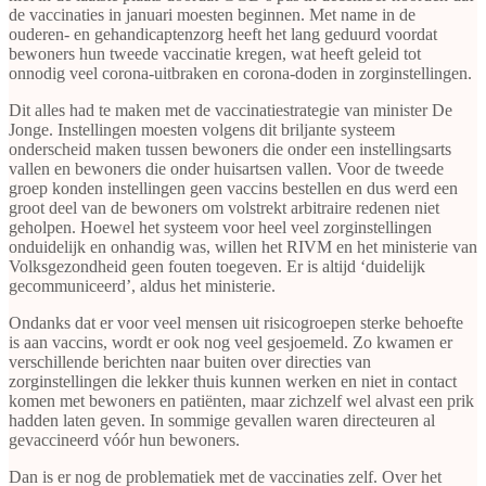
de vaccinaties in januari moesten beginnen. Met name in de
ouderen- en gehandicaptenzorg heeft het lang geduurd voordat
bewoners hun tweede vaccinatie kregen, wat heeft geleid tot
onnodig veel corona-uitbraken en corona-doden in zorginstellingen.
Dit alles had te maken met de vaccinatiestrategie van minister De
Jonge. Instellingen moesten volgens dit briljante systeem
onderscheid maken tussen bewoners die onder een instellingsarts
vallen en bewoners die onder huisartsen vallen. Voor de tweede
groep konden instellingen geen vaccins bestellen en dus werd een
groot deel van de bewoners om volstrekt arbitraire redenen niet
geholpen. Hoewel het systeem voor heel veel zorginstellingen
onduidelijk en onhandig was, willen het RIVM en het ministerie van
Volksgezondheid geen fouten toegeven. Er is altijd ‘duidelijk
gecommuniceerd’, aldus het ministerie.
Ondanks dat er voor veel mensen uit risicogroepen sterke behoefte
is aan vaccins, wordt er ook nog veel gesjoemeld. Zo kwamen er
verschillende berichten naar buiten over directies van
zorginstellingen die lekker thuis kunnen werken en niet in contact
komen met bewoners en patiënten, maar zichzelf wel alvast een prik
hadden laten geven. In sommige gevallen waren directeuren al
gevaccineerd vóór hun bewoners.
Dan is er nog de problematiek met de vaccinaties zelf. Over het