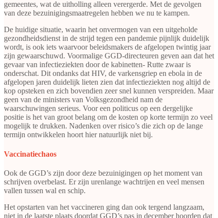
gemeentes, wat de uitholling alleen verergerde. Met de gevolgen
van deze bezuinigingsmaatregelen hebben we nu te kampen.
De huidige situatie, waarin het onvermogen van een uitgeholde
gezondheidsdienst in de strijd tegen een pandemie pijnlijk duidelijk
wordt, is ook iets waarvoor beleidsmakers de afgelopen twintig jaar
zijn gewaarschuwd. Voormalige GGD-directeuren geven aan dat het
gevaar van infectieziekten door de kabinetten- Rutte zwaar is
onderschat. Dit ondanks dat HIV, de varkensgriep en ebola in de
afgelopen jaren duidelijk lieten zien dat infectieziekten nog altijd de
kop opsteken en zich bovendien zeer snel kunnen verspreiden. Maar
geen van de ministers van Volksgezondheid nam de
waarschuwingen serieus. Voor een politicus op een dergelijke
positie is het van groot belang om de kosten op korte termijn zo veel
mogelijk te drukken. Nadenken over risico’s die zich op de lange
termijn ontwikkelen hoort hier natuurlijk niet bij.
Vaccinatiechaos
Ook de GGD’s zijn door deze bezuinigingen op het moment van
schrijven overbelast. Er zijn urenlange wachtrijen en veel mensen
vallen tussen wal en schip.
Het opstarten van het vaccineren ging dan ook tergend langzaam,
niet in de laatste plaats doordat GGD’s pas in december hoorden dat