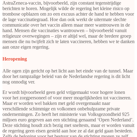
AstraZeneca-vaccin, bijvoorbeeld, zijn constant tegenstrijdige
berichten te horen. Mogelijk wilde de regering het kleine risico op
trombose opblazen om zo een excuus achter de hand te hebben voor
de lage vaccinatiegraad. Hoe dan ook werkt de uitermate slechte
communicatie over het vaccin alleen maar meer wantrouwen in de
hand. Mensen die vaccinaties wantrouwen – bijvoorbeeld vanuit
religieuze overwegingen – zijn er altijd wel, maar de bredere groep
mensen die nu twijfelt zich te laten vaccineren, hebben we te danken
aan onze eigen regering.
Heropening
Alle ogen zijn gericht op het licht aan het einde van de tunnel. Maar
door het rampzalige beleid van de Nederlandse regering is dit licht
nog onnodig ver.
Er wordt bijvoorbeeld geen geld vrijgemaakt voor hogere lonen
voor het zorgpersoneel of voor meer mogelijkheden tot vaccineren.
Maar er worden wel bakken met geld overgemaakt naar
verschillende schimmige en volkomen onbehulpzame private
ondernemingen. Zo heeft het ministerie van Volksgezondheid 925
miljoen euro gegeven aan een stichting genaamd ‘Open Nederland’.
Deze stichting houdt zich bezig met sneltests, maar er worden vanuit
de regering geen eisen gesteld aan hoe ze al dat geld gaan besteden.
Zelfs de beloning voor het bestuur van de stichting mogen ze zelf