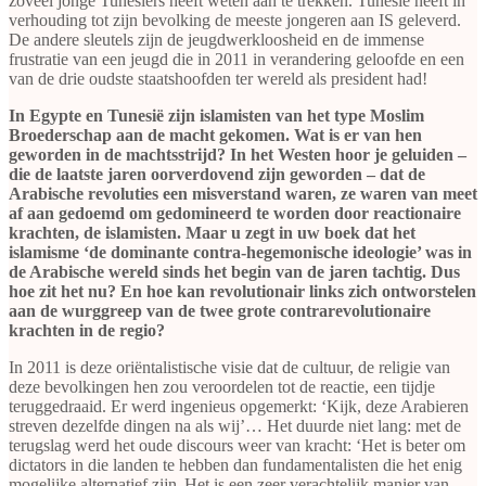
zoveel jonge Tunesiërs heeft weten aan te trekken. Tunesië heeft in
verhouding tot zijn bevolking de meeste jongeren aan IS geleverd.
De andere sleutels zijn de jeugdwerkloosheid en de immense
frustratie van een jeugd die in 2011 in verandering geloofde en een
van de drie oudste staatshoofden ter wereld als president had!
In Egypte en Tunesië zijn islamisten van het type Moslim
Broederschap aan de macht gekomen. Wat is er van hen
geworden in de machtsstrijd? In het Westen hoor je geluiden –
die de laatste jaren oorverdovend zijn geworden – dat de
Arabische revoluties een misverstand waren, ze waren van meet
af aan gedoemd om gedomineerd te worden door reactionaire
krachten, de islamisten. Maar u zegt in uw boek dat het
islamisme ‘de dominante contra-hegemonische ideologie’ was in
de Arabische wereld sinds het begin van de jaren tachtig. Dus
hoe zit het nu? En hoe kan revolutionair links zich ontworstelen
aan de wurggreep van de twee grote contrarevolutionaire
krachten in de regio?
In 2011 is deze oriëntalistische visie dat de cultuur, de religie van
deze bevolkingen hen zou veroordelen tot de reactie, een tijdje
teruggedraaid. Er werd ingenieus opgemerkt: ‘Kijk, deze Arabieren
streven dezelfde dingen na als wij’… Het duurde niet lang: met de
terugslag werd het oude discours weer van kracht: ‘Het is beter om
dictators in die landen te hebben dan fundamentalisten die het enig
mogelijke alternatief zijn. Het is een zeer verachtelijk manier van