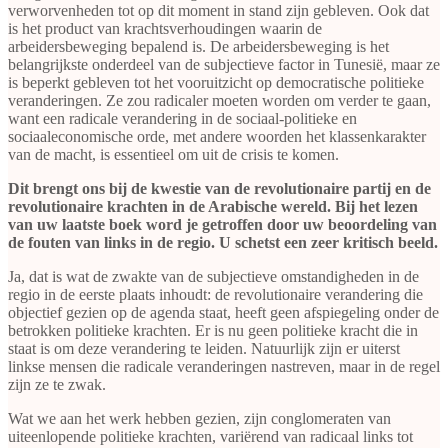
verworvenheden tot op dit moment in stand zijn gebleven. Ook dat
is het product van krachtsverhoudingen waarin de
arbeidersbeweging bepalend is. De arbeidersbeweging is het
belangrijkste onderdeel van de subjectieve factor in Tunesië, maar ze
is beperkt gebleven tot het vooruitzicht op democratische politieke
veranderingen. Ze zou radicaler moeten worden om verder te gaan,
want een radicale verandering in de sociaal-politieke en
sociaaleconomische orde, met andere woorden het klassenkarakter
van de macht, is essentieel om uit de crisis te komen.
Dit brengt ons bij de kwestie van de revolutionaire partij en de
revolutionaire krachten in de Arabische wereld. Bij het lezen
van uw laatste boek word je getroffen door uw beoordeling van
de fouten van links in de regio. U schetst een zeer kritisch beeld.
Ja, dat is wat de zwakte van de subjectieve omstandigheden in de
regio in de eerste plaats inhoudt: de revolutionaire verandering die
objectief gezien op de agenda staat, heeft geen afspiegeling onder de
betrokken politieke krachten. Er is nu geen politieke kracht die in
staat is om deze verandering te leiden. Natuurlijk zijn er uiterst
linkse mensen die radicale veranderingen nastreven, maar in de regel
zijn ze te zwak.
Wat we aan het werk hebben gezien, zijn conglomeraten van
uiteenlopende politieke krachten, variërend van radicaal links tot