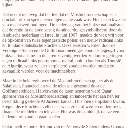
kijken.
Dat neemt niet weg dat het feit dat de Moslimbroederschap een
cruciale rol zou spelen een uitgemaakte zaak was. Het is een kwestie
van machtsverhoudingen. De nederlaag van het linkse nationalisme
dat de regio in de jaren zestig domineerde, gesymboliseerd door de
Arabische nederlaag in Israël in juni 1967, maakte de weg vrij voor
de opkomst van twee tegengestelde polen: een nieuw radicaal links
en fundamentalistische krachten. Deze laatsten werden door de
Verenigde Staten en de Golfmonarchieën gesteund als tegengif voor
links-nationalisme. In de jaren zeventig werden ze door regeringen
tegen radicaal links gepromoot – overal, ook in landen als Tunesië
en Algerije, waar ze later verpletterd zouden worden omdat ze
gevaarlijk werden voor de machthebbers.
Maar in de hele regio werd de Moslimbroederschap, net als de
Salafisten, financieel en via de televisie gesteund door de
Golfmonarchieën. Halverwege de jaren negentig werd Qatar
sponsor van de Moslimbroederschap en lanceerde het aan hen ter
beschikking gestelde Al Jazeera-kanaal. Dus toen de opstand kwam,
kregen deze krachten, zelfs daar waar ze hard werden onderdrukt,
financiële middelen en televisie. Het was dus duidelijk dat ze een
leidende rol zouden gaan spelen.
Qatar heeft ze onder leiding van de Verenigde Staten tijdens Obama