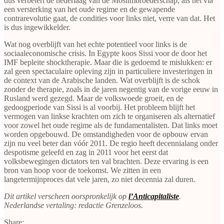
dus verbetert de nederlaag van de Moslimbroederschap, als het via
een versterking van het oude regime en de gewapende
contrarevolutie gaat, de condities voor links niet, verre van dat. Het
is dus ingewikkelder.
Wat nog overblijft van het echte potentieel voor links is de
sociaaleconomische crisis. In Egypte koos Sissi voor de door het
IMF bepleite shocktherapie. Maar die is gedoemd te mislukken: er
zal geen spectaculaire opleving zijn in particuliere investeringen in
de context van de Arabische landen. Wat overblijft is de schok
zonder de therapie, zoals in de jaren negentig van de vorige eeuw in
Rusland werd gezegd. Maar de volkswoede groeit, en de
gedoogperiode van Sissi is al voorbij. Het probleem blijft het
vermogen van linkse krachten om zich te organiseren als alternatief
voor zowel het oude regime als de fundamentalisten. Dat links moet
worden opgebouwd. De omstandigheden voor de opbouw ervan
zijn nu veel beter dan vóór 2011. De regio heeft decennialang onder
despotisme geleefd en zag in 2011 voor het eerst dat
volksbewegingen dictators ten val brachten. Deze ervaring is een
bron van hoop voor de toekomst. We zitten in een
langetermijnproces dat vele jaren, zo niet decennia zal duren.
Dit artikel verscheen oorspronkelijk op
l’Anticapitaliste
.
Nederlandse vertaling: redactie Grenzeloos.
Share: