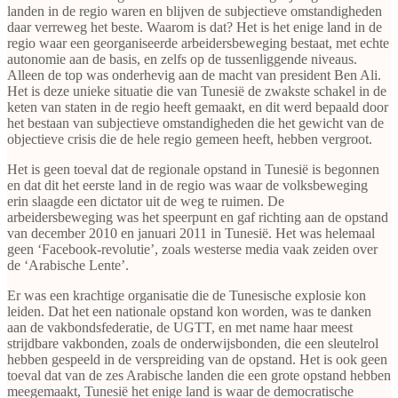
landen in de regio waren en blijven de subjectieve omstandigheden
daar verreweg het beste. Waarom is dat? Het is het enige land in de
regio waar een georganiseerde arbeidersbeweging bestaat, met echte
autonomie aan de basis, en zelfs op de tussenliggende niveaus.
Alleen de top was onderhevig aan de macht van president Ben Ali.
Het is deze unieke situatie die van Tunesië de zwakste schakel in de
keten van staten in de regio heeft gemaakt, en dit werd bepaald door
het bestaan van subjectieve omstandigheden die het gewicht van de
objectieve crisis die de hele regio gemeen heeft, hebben vergroot.
Het is geen toeval dat de regionale opstand in Tunesië is begonnen
en dat dit het eerste land in de regio was waar de volksbeweging
erin slaagde een dictator uit de weg te ruimen. De
arbeidersbeweging was het speerpunt en gaf richting aan de opstand
van december 2010 en januari 2011 in Tunesië. Het was helemaal
geen ‘Facebook-revolutie’, zoals westerse media vaak zeiden over
de ‘Arabische Lente’.
Er was een krachtige organisatie die de Tunesische explosie kon
leiden. Dat het een nationale opstand kon worden, was te danken
aan de vakbondsfederatie, de UGTT, en met name haar meest
strijdbare vakbonden, zoals de onderwijsbonden, die een sleutelrol
hebben gespeeld in de verspreiding van de opstand. Het is ook geen
toeval dat van de zes Arabische landen die een grote opstand hebben
meegemaakt, Tunesië het enige land is waar de democratische