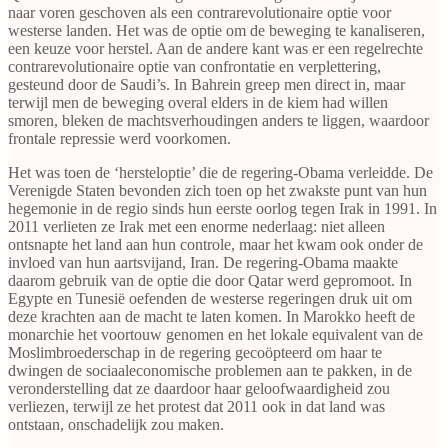
naar voren geschoven als een contrarevolutionaire optie voor
westerse landen. Het was de optie om de beweging te kanaliseren,
een keuze voor herstel. Aan de andere kant was er een regelrechte
contrarevolutionaire optie van confrontatie en verplettering,
gesteund door de Saudi’s. In Bahrein greep men direct in, maar
terwijl men de beweging overal elders in de kiem had willen
smoren, bleken de machtsverhoudingen anders te liggen, waardoor
frontale repressie werd voorkomen.
Het was toen de ‘hersteloptie’ die de regering-Obama verleidde. De
Verenigde Staten bevonden zich toen op het zwakste punt van hun
hegemonie in de regio sinds hun eerste oorlog tegen Irak in 1991. In
2011 verlieten ze Irak met een enorme nederlaag: niet alleen
ontsnapte het land aan hun controle, maar het kwam ook onder de
invloed van hun aartsvijand, Iran. De regering-Obama maakte
daarom gebruik van de optie die door Qatar werd gepromoot. In
Egypte en Tunesië oefenden de westerse regeringen druk uit om
deze krachten aan de macht te laten komen. In Marokko heeft de
monarchie het voortouw genomen en het lokale equivalent van de
Moslimbroederschap in de regering gecoöpteerd om haar te
dwingen de sociaaleconomische problemen aan te pakken, in de
veronderstelling dat ze daardoor haar geloofwaardigheid zou
verliezen, terwijl ze het protest dat 2011 ook in dat land was
ontstaan, onschadelijk zou maken.