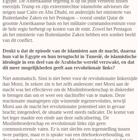
Egypte. De Amerikaanse regering is op dit punt verdeeld tussen
enerzijds Trump en zijn extreemrechtse islamofobe adviseurs die
neigen naar Caïro en Abu Dhabi, en anderzijds het ministerie van
Buitenlandse Zaken en het Pentagon – vooral omdat Qatar de
grootste Amerikaanse basis en het militaire commandocentrum voor
de hele regio herbergt op kosten van de emir. Zowel het Pentagon
als het ministerie van Buitenlandse Zaken hebben een somber beeld
van dit conflict.
Denkt u dat de episode van de islamisten aan de macht, daarna
hun val in Egypte en hun terugtocht in Tunesië, de islamistische
ideologie in een deel van de Arabische wereld verzwakt, en dat
dit meer mogelijkheden geeft aan revolutionair links?
Niet automatisch. Sissi is niet beter voor de revolutionaire linkerzijde
dan Morsi. In zekere zin is het zelfs andersom: met Morsi aan de
macht was het effectiever om de Moslimbroederschap in diskrediet
te brengen dan om er weer een slachtoffer van te maken. Deze
reactionaire staatsgrepen zijn winnende tegenrevoluties, terwijl
Morsi aan de macht het revolutionaire potentieel niet in gevaar
bracht; integendeel, de situatie werd steeds radicaler. De komst van
het leger maakte een einde aan deze radicalisering. De
Moslimbroederschap en revolutionair links zijn geen
communicerende vaten. Er is niet slechts een tegenstelling tussen
twee partijen, maar er is sprake van een driehoeksverhouding, en