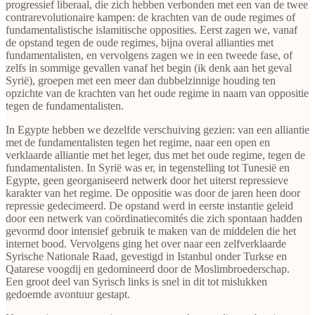
progressief liberaal, die zich hebben verbonden met een van de twee
contrarevolutionaire kampen: de krachten van de oude regimes of
fundamentalistische islamitische opposities. Eerst zagen we, vanaf
de opstand tegen de oude regimes, bijna overal allianties met
fundamentalisten, en vervolgens zagen we in een tweede fase, of
zelfs in sommige gevallen vanaf het begin (ik denk aan het geval
Syrië), groepen met een meer dan dubbelzinnige houding ten
opzichte van de krachten van het oude regime in naam van oppositie
tegen de fundamentalisten.
In Egypte hebben we dezelfde verschuiving gezien: van een alliantie
met de fundamentalisten tegen het regime, naar een open en
verklaarde alliantie met het leger, dus met het oude regime, tegen de
fundamentalisten. In Syrië was er, in tegenstelling tot Tunesië en
Egypte, geen georganiseerd netwerk door het uiterst repressieve
karakter van het regime. De oppositie was door de jaren heen door
repressie gedecimeerd. De opstand werd in eerste instantie geleid
door een netwerk van coördinatiecomités die zich spontaan hadden
gevormd door intensief gebruik te maken van de middelen die het
internet bood. Vervolgens ging het over naar een zelfverklaarde
Syrische Nationale Raad, gevestigd in Istanbul onder Turkse en
Qatarese voogdij en gedomineerd door de Moslimbroederschap.
Een groot deel van Syrisch links is snel in dit tot mislukken
gedoemde avontuur gestapt.