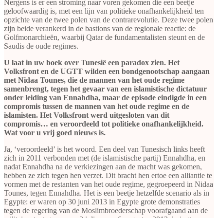
Nergens is er een stroming naar voren gekomen die een beetje
geloofwaardig is, met een lijn van politieke onafhankelijkheid ten
opzichte van de twee polen van de contrarevolutie. Deze twee polen
zijn beide verankerd in de bastions van de regionale reactie: de
Golfmonarchieën, waarbij Qatar de fundamentalisten steunt en de
Saudis de oude regimes.
U laat in uw boek over Tunesië een paradox zien. Het
Volksfront en de UGTT wilden een bondgenootschap aangaan
met Nidaa Tounes, die de mannen van het oude regime
samenbrengt, tegen het gevaar van een islamistische dictatuur
onder leiding van Ennahdha, maar de episode eindigde in een
compromis tussen de mannen van het oude regime en de
islamisten. Het Volksfront werd uitgesloten van dit
compromis… en veroordeeld tot politieke onafhankelijkheid.
Wat voor u vrij goed nieuws is.
Ja, ‘veroordeeld’ is het woord. Een deel van Tunesisch links heeft
zich in 2011 verbonden met (de islamistische partij) Ennahdha, en
nadat Ennahdha na de verkiezingen aan de macht was gekomen,
hebben ze zich tegen hen verzet. Dit bracht hen ertoe een alliantie te
vormen met de restanten van het oude regime, gegroepeerd in Nidaa
Tounes, tegen Ennahdha. Het is een beetje hetzelfde scenario als in
Egypte: er waren op 30 juni 2013 in Egypte grote demonstraties
tegen de regering van de Moslimbroederschap voorafgaand aan de