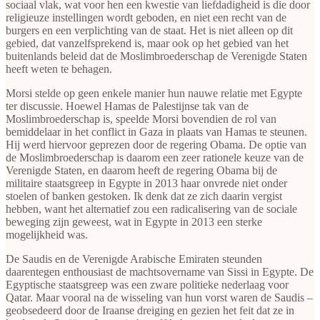
sociaal vlak, wat voor hen een kwestie van liefdadigheid is die door
religieuze instellingen wordt geboden, en niet een recht van de
burgers en een verplichting van de staat. Het is niet alleen op dit
gebied, dat vanzelfsprekend is, maar ook op het gebied van het
buitenlands beleid dat de Moslimbroederschap de Verenigde Staten
heeft weten te behagen.
Morsi stelde op geen enkele manier hun nauwe relatie met Egypte
ter discussie. Hoewel Hamas de Palestijnse tak van de
Moslimbroederschap is, speelde Morsi bovendien de rol van
bemiddelaar in het conflict in Gaza in plaats van Hamas te steunen.
Hij werd hiervoor geprezen door de regering Obama. De optie van
de Moslimbroederschap is daarom een zeer rationele keuze van de
Verenigde Staten, en daarom heeft de regering Obama bij de
militaire staatsgreep in Egypte in 2013 haar onvrede niet onder
stoelen of banken gestoken. Ik denk dat ze zich daarin vergist
hebben, want het alternatief zou een radicalisering van de sociale
beweging zijn geweest, wat in Egypte in 2013 een sterke
mogelijkheid was.
De Saudis en de Verenigde Arabische Emiraten steunden
daarentegen enthousiast de machtsovername van Sissi in Egypte. De
Egyptische staatsgreep was een zware politieke nederlaag voor
Qatar. Maar vooral na de wisseling van hun vorst waren de Saudis –
geobsedeerd door de Iraanse dreiging en gezien het feit dat ze in