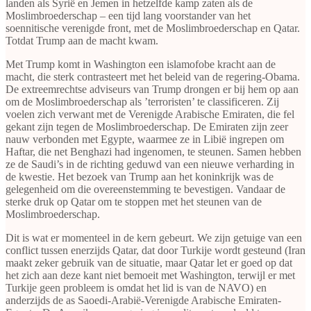
landen als Syrië en Jemen in hetzelfde kamp zaten als de
Moslimbroederschap – een tijd lang voorstander van het
soennitische verenigde front, met de Moslimbroederschap en Qatar.
Totdat Trump aan de macht kwam.
Met Trump komt in Washington een islamofobe kracht aan de
macht, die sterk contrasteert met het beleid van de regering-Obama.
De extreemrechtse adviseurs van Trump drongen er bij hem op aan
om de Moslimbroederschap als ’terroristen’ te classificeren. Zij
voelen zich verwant met de Verenigde Arabische Emiraten, die fel
gekant zijn tegen de Moslimbroederschap. De Emiraten zijn zeer
nauw verbonden met Egypte, waarmee ze in Libië ingrepen om
Haftar, die net Benghazi had ingenomen, te steunen. Samen hebben
ze de Saudi’s in de richting geduwd van een nieuwe verharding in
de kwestie. Het bezoek van Trump aan het koninkrijk was de
gelegenheid om die overeenstemming te bevestigen. Vandaar de
sterke druk op Qatar om te stoppen met het steunen van de
Moslimbroederschap.
Dit is wat er momenteel in de kern gebeurt. We zijn getuige van een
conflict tussen enerzijds Qatar, dat door Turkije wordt gesteund (Iran
maakt zeker gebruik van de situatie, maar Qatar let er goed op dat
het zich aan deze kant niet bemoeit met Washington, terwijl er met
Turkije geen probleem is omdat het lid is van de NAVO) en
anderzijds de as Saoedi-Arabië-Verenigde Arabische Emiraten-