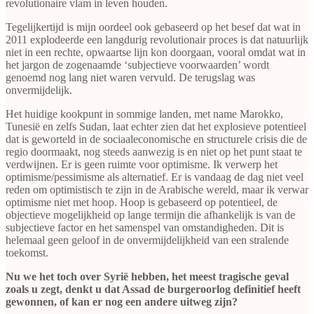
revolutionaire vlam in leven houden.
Tegelijkertijd is mijn oordeel ook gebaseerd op het besef dat wat in
2011 explodeerde een langdurig revolutionair proces is dat natuurlijk
niet in een rechte, opwaartse lijn kon doorgaan, vooral omdat wat in
het jargon de zogenaamde ‘subjectieve voorwaarden’ wordt
genoemd nog lang niet waren vervuld. De terugslag was
onvermijdelijk.
Het huidige kookpunt in sommige landen, met name Marokko,
Tunesië en zelfs Sudan, laat echter zien dat het explosieve potentieel
dat is geworteld in de sociaaleconomische en structurele crisis die de
regio doormaakt, nog steeds aanwezig is en niet op het punt staat te
verdwijnen. Er is geen ruimte voor optimisme. Ik verwerp het
optimisme/pessimisme als alternatief. Er is vandaag de dag niet veel
reden om optimistisch te zijn in de Arabische wereld, maar ik verwar
optimisme niet met hoop. Hoop is gebaseerd op potentieel, de
objectieve mogelijkheid op lange termijn die afhankelijk is van de
subjectieve factor en het samenspel van omstandigheden. Dit is
helemaal geen geloof in de onvermijdelijkheid van een stralende
toekomst.
Nu we het toch over Syrië hebben, het meest tragische geval
zoals u zegt, denkt u dat Assad de burgeroorlog definitief heeft
gewonnen, of kan er nog een andere uitweg zijn?