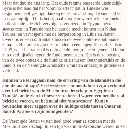
Maar dat duurde niet lang. Het oude regime reageerde uiteindelijk.
Syrië is het land dat het ‘domino-effect’ dat in Tunesië was
begonnen heeft gestopt, dankzij de steun van Iran, dat sinds 2013
massaal ingrijpt. Dit is het signaal voor een wereldwijde ommekeer
in de situatie, die zich vervolgens voortzette in Egypte met de
staatsgreep, in Tunesië met het aan de macht komen van Nidaa
Tounes, en vervolgens met de burgeroorlog in Libië en Jemen.
Overal is er een confrontatie tussen de twee contrarevolutionaire
kampen. Het oude regime zit middenin een tegenoffensief: zelfs in
Libië, waar het radicaal is ontmanteld, hergroepeert generaal Haftar
zijn overblijfselen tegen de fundamentalisten. Het is deze botsing
van de twee opties die de huidige crisis tussen Qatar enerzijds en de
Saudi’s en de Verenigde Arabische Emiraten anderzijds grotendeels
verklaart.
Kunnen we teruggaan naar de ervaring van de islamisten die
aan de macht zijn? Veel westerse commentatoren zijn verbaasd
over het beleid van de Moslimbroederschap in Egypte en
Tunesië om te zien in hoeverre ze bereid waren een neoliberaal
beleid te voeren, en helemaal niet ‘antiwesters’. Kunt u
bovendien meer zeggen over de huidige crisis tussen Qatar en
Saoedi-Arabië en zijn bondgenoten?
De Verenigde Staten wisten heel goed waar ze stonden met de
Moslim Broederschap. In een tijd waarin de Arabische wereld in een