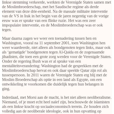
linkse stemming verkeerde, werkten de Verenigde Staten samen met
de Moslimbroederschap, met het Saudische regime als derde
element van deze drie-eenheid. Na de massale militaire interventie
van de VS in Irak in het begin van de jaren negentig van de vorige
eeuw was er sprake van een flinke ruzie. Het was een zeer
impopulaire interventie, en de Moslimbroederschap was er ook
tegen.
Maar daarna zagen we weer een toenadering tussen hen en
Washington, vooral na 11 september 2001, toen Washington hen
weer waardeerde, niet alleen als bondgenoten tegen links, maar ook
als ‘gematigde’ bondgenoten tegen Al-Qaida en de zogenaamde
jihadisten, die toen een grote zorg werden voor de Verenigde Staten.
Onder de regering Bush was er al sprake van een
mentaliteitsverandering: Washington had de gesprekken met de
Moslimbroederschap hervat en ook daar speelde Qatar zijn rol als
tussenpersoon. In 2011 waren de Verenigde Staten erg blij met de
Moslim Broederschap als optie in een land als Egypte, om een
ontwikkeling te voorkomen die duidelijk tegen hun belangen in
ging.
Inderdaad, met Morsi aan de macht, is het niet alleen neoliberalisme.
Niemand, of je moet echt heel naïef zijn, beschouwde de islamisten
als een linkse kracht op sociaaleconomisch terrein. Ze houden zich
volledig aan de neoliberale ideologie, ook in hun opvatting op