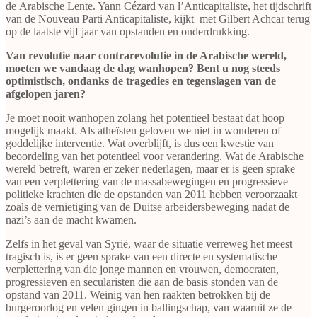
de Arabische Lente. Yann Cézard van l’Anticapitaliste, het tijdschrift
van de Nouveau Parti Anticapitaliste, kijkt met Gilbert Achcar terug
op de laatste vijf jaar van opstanden en onderdrukking.
Van revolutie naar contrarevolutie in de Arabische wereld,
moeten we vandaag de dag wanhopen? Bent u nog steeds
optimistisch, ondanks de tragedies en tegenslagen van de
afgelopen jaren?
Je moet nooit wanhopen zolang het potentieel bestaat dat hoop
mogelijk maakt. Als atheïsten geloven we niet in wonderen of
goddelijke interventie. Wat overblijft, is dus een kwestie van
beoordeling van het potentieel voor verandering. Wat de Arabische
wereld betreft, waren er zeker nederlagen, maar er is geen sprake
van een verplettering van de massabewegingen en progressieve
politieke krachten die de opstanden van 2011 hebben veroorzaakt
zoals de vernietiging van de Duitse arbeidersbeweging nadat de
nazi’s aan de macht kwamen.
Zelfs in het geval van Syrië, waar de situatie verreweg het meest
tragisch is, is er geen sprake van een directe en systematische
verplettering van die jonge mannen en vrouwen, democraten,
progressieven en secularisten die aan de basis stonden van de
opstand van 2011. Weinig van hen raakten betrokken bij de
burgeroorlog en velen gingen in ballingschap, van waaruit ze de