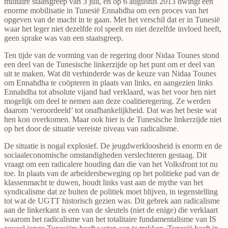
militaire staatsgreep van 3 juli, en op 6 augustus 2013 dwingt een
enorme mobilisatie in Tunesië Ennahdha om een proces van het
opgeven van de macht in te gaan. Met het verschil dat er in Tunesië
waar het leger niet dezelfde rol speelt en niet dezelfde invloed heeft,
geen sprake was van een staatsgreep.
Ten tijde van de vorming van de regering door Nidaa Tounes stond
een deel van de Tunesische linkerzijde op het punt om er deel van
uit te maken. Wat dit verhinderde was de keuze van Nidaa Tounes
om Ennahdha te coöpteren in plaats van links, en aangezien links
Ennahdha tot absolute vijand had verklaard, was het voor hen niet
mogelijk om deel te nemen aan deze coalitieregering. Ze werden
daarom ‘veroordeeld’ tot onafhankelijkheid. Dat was het beste wat
hen kon overkomen. Maar ook hier is de Tunesische linkerzijde niet
op het door de situatie vereiste niveau van radicalisme.
De situatie is nogal explosief. De jeugdwerkloosheid is enorm en de
sociaaleconomische omstandigheden verslechteren gestaag. Dit
vraagt om een radicalere houding dan die van het Volksfront tot nu
toe. In plaats van de arbeidersbeweging op het politieke pad van de
klassenmacht te duwen, houdt links vast aan de mythe van het
syndicalisme dat ze buiten de politiek moet blijven, in tegenstelling
tot wat de UGTT historisch gezien was. Dit gebrek aan radicalisme
aan de linkerkant is een van de sleutels (niet de enige) die verklaart
waarom het radicalisme van het totalitaire fundamentalisme van IS