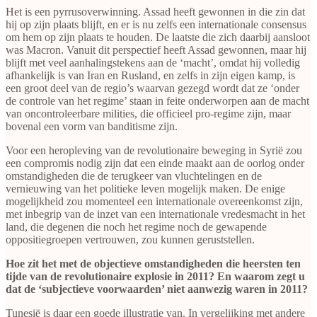
Het is een pyrrusoverwinning. Assad heeft gewonnen in die zin dat
hij op zijn plaats blijft, en er is nu zelfs een internationale consensus
om hem op zijn plaats te houden. De laatste die zich daarbij aansloot
was Macron. Vanuit dit perspectief heeft Assad gewonnen, maar hij
blijft met veel aanhalingstekens aan de ‘macht’, omdat hij volledig
afhankelijk is van Iran en Rusland, en zelfs in zijn eigen kamp, is
een groot deel van de regio’s waarvan gezegd wordt dat ze ‘onder
de controle van het regime’ staan in feite onderworpen aan de macht
van oncontroleerbare milities, die officieel pro-regime zijn, maar
bovenal een vorm van banditisme zijn.
Voor een heropleving van de revolutionaire beweging in Syrië zou
een compromis nodig zijn dat een einde maakt aan de oorlog onder
omstandigheden die de terugkeer van vluchtelingen en de
vernieuwing van het politieke leven mogelijk maken. De enige
mogelijkheid zou momenteel een internationale overeenkomst zijn,
met inbegrip van de inzet van een internationale vredesmacht in het
land, die degenen die noch het regime noch de gewapende
oppositiegroepen vertrouwen, zou kunnen geruststellen.
Hoe zit het met de objectieve omstandigheden die heersten ten
tijde van de revolutionaire explosie in 2011? En waarom zegt u
dat de ‘subjectieve voorwaarden’ niet aanwezig waren in 2011?
Tunesië is daar een goede illustratie van. In vergelijking met andere