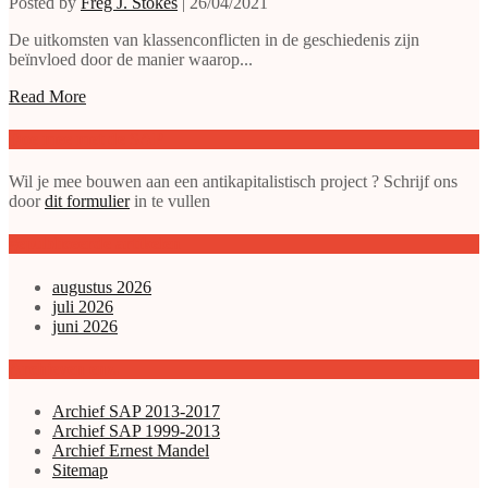
Posted by
Freg J. Stokes
|
26/04/2021
De uitkomsten van klassenconflicten in de geschiedenis zijn
beïnvloed door de manier waarop...
Read More
Doe mee met de SAP
Wil je mee bouwen aan een antikapitalistisch project ? Schrijf ons
door
dit formulier
in te vullen
gepubliceerde artikelen
augustus 2026
juli 2026
juni 2026
Archieven enz.
Archief SAP 2013-2017
Archief SAP 1999-2013
Archief Ernest Mandel
Sitemap