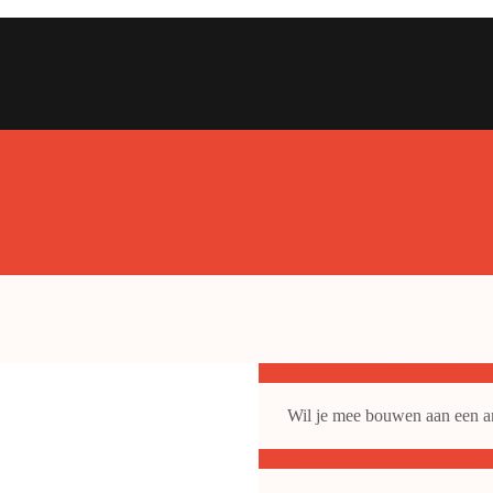
Doe mee met de SAP
Wil je mee bouwen aan een ant
gepubliceerde artikelen