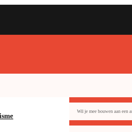
Doe mee met de SAP
Wil je mee bouwen aan een ant
cisme
gepubliceerde artikelen